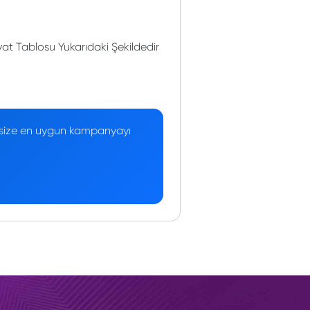
at Tablosu Yukarıdaki Şekildedir
 — size en uygun kampanyayı