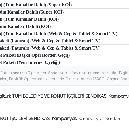
lı) (Tüm Kanallar Dahil) (Süper KOİ)
(Tüm Kanallar Dahil) (Süper KOİ)
lı) (Tüm Kanallar Dahil) (KOİ)
(Tüm Kanallar Dahil) (KOİ)
tlı) (Tüm Kanallar Dahil) (Web & Cep & Tablet & Smart TV)
 Paketi (Faturalı) (Web & Cep & Tablet & Smart TV)
 Paketi (Faturalı) (Web & Cep & Tablet & Smart TV)
et Paketi (Başka Operatörden Geçiş)
t Paketi (Yeni İnternet Üyeliği)
. Faturalandırma Digiturk tarafından yapılır. Yayın ve internet hizmetleri Digitu
nları, Farklı Bir Operatörden İnternetini Taşımak İsterse 2500 TL Cayma Bedeli
giturk TÜM BELEDİYE VE KONUT İŞÇİLERİ SENDİKASI Kampany
NUT İŞÇİLERİ SENDİKASI Kampanyası
Kampanyası Şartları ;