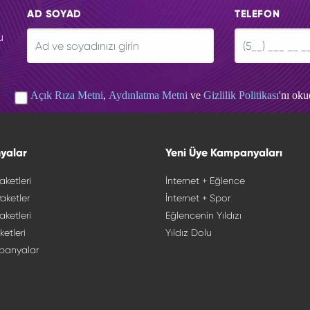
AD SOYAD
TELEFON
u
Açık Rıza Metni
,
Aydınlatma Metni
ve
Gizlilik Politikası
'nı ok
yalar
Yeni Üye Kampanyaları
aketleri
İnternet + Eğlence
aketler
İnternet + Spor
aketleri
Eğlencenin Yıldızı
ketleri
Yıldız Dolu
panyalar