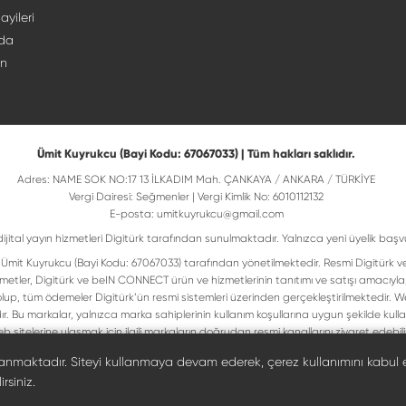
ayileri
da
ın
Ümit Kuyrukcu (Bayi Kodu: 67067033) | Tüm hakları saklıdır.
Adres: NAME SOK NO:17 13 İLKADIM Mah. ÇANKAYA / ANKARA / TÜRKİYE
Vergi Dairesi: Seğmenler | Vergi Kimlik No: 6010112132
E-posta:
umitkuyrukcu@gmail.com
dijital yayın hizmetleri Digitürk tarafından sunulmaktadır. Yalnızca yeni üyelik başv
isi Ümit Kuyrukcu (Bayi Kodu: 67067033) tarafından yönetilmektedir. Resmi Digitürk v
metler, Digitürk ve beIN CONNECT ürün ve hizmetlerinin tanıtımı ve satışı amacıyla
up, tüm ödemeler Digitürk’ün resmi sistemleri üzerinden gerçekleştirilmektedir. Web
ır. Bu markalar, yalnızca marka sahiplerinin kullanım koşullarına uygun şekilde ku
b sitelerine ulaşmak için ilgili markaların doğrudan resmi kanallarını ziyaret edebilir
Digiturk resmî bayi listesinde doğrulayın
llanmaktadır. Siteyi kullanmaya devam ederek, çerez kullanımını kabul 
rsiniz.
©
2026
Ümit Kuyrukcu. Tüm hakları saklıdır.