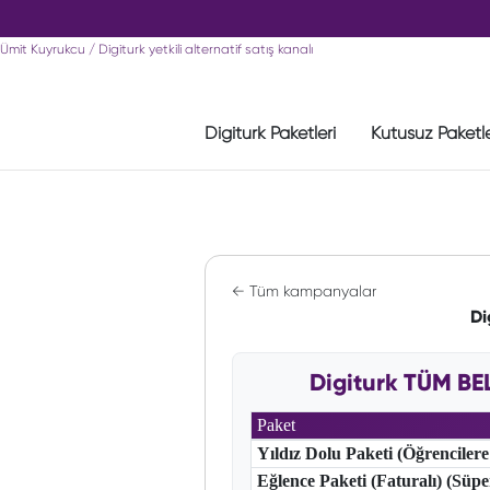
Ümit Kuyrukcu / Digiturk yetkili alternatif satış kanalı
Digiturk Paketleri
Kutusuz Paketl
← Tüm kampanyalar
Di
Digiturk TÜM BE
Paket
Yıldız Dolu Paketi (Öğrencilere
Eğlence Paketi (Faturalı) (Süp