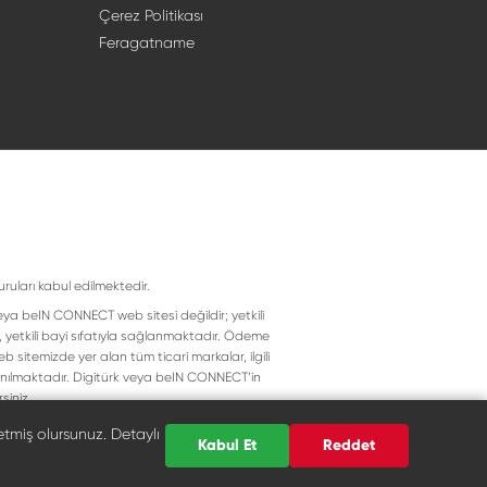
Çerez Politikası
Feragatname
uruları kabul edilmektedir.
eya beIN CONNECT web sitesi değildir; yetkili
, yetkili bayi sıfatıyla sağlanmaktadır. Ödeme
 sitemizde yer alan tüm ticari markalar, ilgili
llanılmaktadır. Digitürk veya beIN CONNECT’in
siniz.
etmiş olursunuz. Detaylı
Kabul Et
Reddet