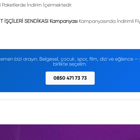
li Paketlerde İndirim İçermektedir.
 İŞÇİLERİ SENDİKASI Kampanyası
Kampanyasında İndirimli Fiy
men bizi arayın. Belgesel, çocuk, spor, film, dizi ve eğlence
birlikte seçelim.
0850 471 73 73