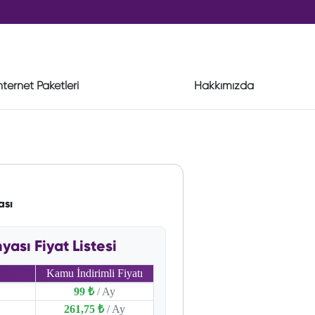
nternet Paketleri
Hakkımızda
ası
sı Fiyat Listesi
Kamu İndirimli Fiyatı
99 ₺
/ Ay
261,75 ₺
/ Ay