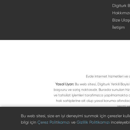
Digiturk B
Hakkımız
Bize Ulaş
İletişim
Evde internet hizmetleri ve 
Yasal Uyarı:
Bu web sitesi, Digiturk Yetkili Bay
başvuru ve satış noktasıdır. Burada sunulan hiz
ve tahsilat işlemleri tarafımızca yapılmamakta ol
hak sahiplerine ait olup yasal koruma altındad
resmi we
Bu web sitesi, size en iyi deneyimi sunmak için çerezler ku
bilgi için
Çerez Politikamızı
ve
Gizlilik Politikamızı
inceleyebili