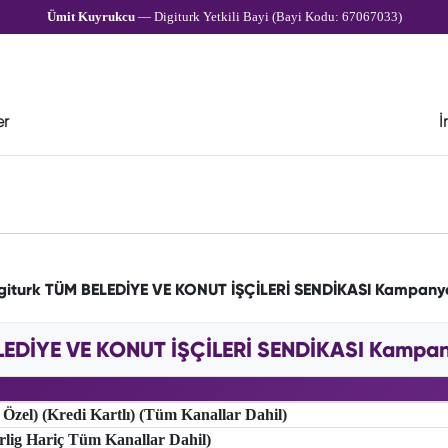
Ümit Kuyrukcu
— Digiturk Yetkili Bayi (Bayi Kodu: 67067033)
er
İ
giturk TÜM BELEDİYE VE KONUT İŞÇİLERİ SENDİKASI Kampany
LEDİYE VE KONUT İŞÇİLERİ SENDİKASI Kampanya
 Özel) (Kredi Kartlı) (Tüm Kanallar Dahil)
erlig Hariç Tüm Kanallar Dahil)