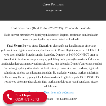
Çerez Politikası
Feragatname
Ümit Kuyrukcu (Bayi Kodu: 67067033) | Tüm hakları saklıdır.
Evde internet hizmetleri ve dijital yayın hizmetleri Digitürk tarafından sunulmaktadır.
Yalnızca yeni üyelik başvuruları kabul edilmektedir.
Yasal Uyarı:
Bu web sitesi, Digitürk’ün alternatif satış kanallarından biri olarak
yetkilendirilen Digitürk tarafından yönetilmektedir. Resmi Digitürk veya beIN CONNECT
web sitesi değildir. Burada sunulan hizmetler, Digitürk ve beIN CONNECT ürün ve
hizmetlerinin tanıtımı ve satışı amacıyla, yetkili bayi sıfatıyla sağlanmaktadır. Ödeme ve
tahsilat işlemleri tarafımızca yapılmamakta olup, tüm ödemeler Digitürk’ün resmi sistemleri
üzerinden gerçekleştirilmektedir. Web sitemizde yer alan tüm ticari markalar, ilgili hak
sahiplerine ait olup yasal koruma altındadır. Bu markalar, yalnızca marka sahiplerinin
kullanım koşullarına uygun şekilde kullanılmaktadır. Digitürk veya beIN CONNECT’in
resmi web sitelerine ulaşmak için ilgili markaların doğrudan resmi kanallarını ziyaret
edebilirsiniz.
Digiturk resmî bayi listesinde doğrulayın
Bize Ulaşın
0850 471 73 73
©
2026
Ümit Kuyrukcu. Tüm hakları saklıdır.