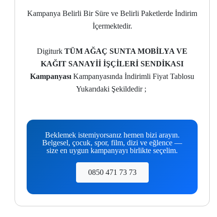
Kampanya Belirli Bir Süre ve Belirli Paketlerde İndirim
İçermektedir.
Digiturk
TÜM AĞAÇ SUNTA MOBİLYA VE
KAĞIT SANAYİİ İŞÇİLERİ SENDİKASI
Kampanyası
Kampanyasında İndirimli Fiyat Tablosu
Yukarıdaki Şekildedir ;
Beklemek istemiyorsanız hemen bizi arayın.
Belgesel, çocuk, spor, film, dizi ve eğlence —
size en uygun kampanyayı birlikte seçelim.
0850 471 73 73