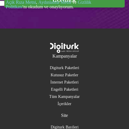
GÖNDER
Açık Rıza Metni
,
Aydınlatma Metni
ve
Gizlilik
Politikası
'nı okudum ve onaylıyorum.
Kampanyalar
Digiturk Paketleri
Kutusuz Paketler
İnternet Paketleri
Engelli Paketleri
Tüm Kampanyalar
İçerikler
Site
Digiturk Bayileri