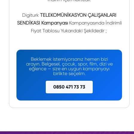
Digiturk
TELEKOMÜNİKASYON ÇALIŞANLARI
SENDİKASI Kampanyası
Kampanyasında İndirimli
Fiyat Tablosu Yukarıdaki Şekildedir ;
Beklemek istemiyorsanız hemen bizi
arayın. Belgesel, çocuk, spor, film, dizi ve
eğlence — size en uygun kampanyayı
birlikte seçelim.
0850 471 73 73