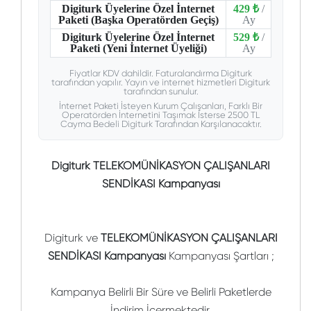
Digiturk Üyelerine Özel İnternet
429 ₺
/
Paketi (Başka Operatörden Geçiş)
Ay
Digiturk Üyelerine Özel İnternet
529 ₺
/
Paketi (Yeni İnternet Üyeliği)
Ay
Fiyatlar KDV dahildir. Faturalandırma Digiturk
tarafından yapılır. Yayın ve internet hizmetleri Digiturk
tarafından sunulur.
İnternet Paketi İsteyen Kurum Çalışanları, Farklı Bir
Operatörden İnternetini Taşımak İsterse 2500 TL
Cayma Bedeli Digiturk Tarafından Karşılanacaktır.
Digiturk TELEKOMÜNİKASYON ÇALIŞANLARI
SENDİKASI Kampanyası
Digiturk ve
TELEKOMÜNİKASYON ÇALIŞANLARI
SENDİKASI Kampanyası
Kampanyası Şartları ;
Kampanya Belirli Bir Süre ve Belirli Paketlerde
İndirim İçermektedir.