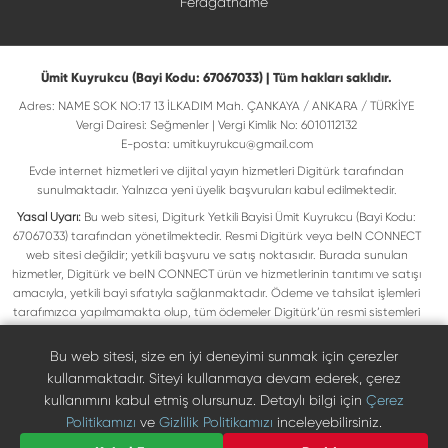
Feragatname
Ümit Kuyrukcu (Bayi Kodu: 67067033) | Tüm hakları saklıdır.
Adres: NAME SOK NO:17 13 İLKADIM Mah. ÇANKAYA / ANKARA / TÜRKİYE
Vergi Dairesi: Seğmenler | Vergi Kimlik No: 6010112132
E-posta:
umitkuyrukcu@gmail.com
Evde internet hizmetleri ve dijital yayın hizmetleri Digitürk tarafından
sunulmaktadır. Yalnızca yeni üyelik başvuruları kabul edilmektedir.
Yasal Uyarı:
Bu web sitesi, Digiturk Yetkili Bayisi Ümit Kuyrukcu (Bayi Kodu:
67067033) tarafından yönetilmektedir. Resmi Digitürk veya beIN CONNECT
web sitesi değildir; yetkili başvuru ve satış noktasıdır. Burada sunulan
hizmetler, Digitürk ve beIN CONNECT ürün ve hizmetlerinin tanıtımı ve satışı
amacıyla, yetkili bayi sıfatıyla sağlanmaktadır. Ödeme ve tahsilat işlemleri
tarafımızca yapılmamakta olup, tüm ödemeler Digitürk’ün resmi sistemleri
üzerinden gerçekleştirilmektedir. Web sitemizde yer alan tüm ticari markalar,
ilgili hak sahiplerine ait olup yasal koruma altındadır. Bu markalar, yalnızca
Bu web sitesi, size en iyi deneyimi sunmak için çerezler
marka sahiplerinin kullanım koşullarına uygun şekilde kullanılmaktadır. Digitürk
kullanmaktadır. Siteyi kullanmaya devam ederek, çerez
veya beIN CONNECT’in resmi web sitelerine ulaşmak için ilgili markaların
kullanımını kabul etmiş olursunuz. Detaylı bilgi için
Çerez
doğrudan resmi kanallarını ziyaret edebilirsiniz.
Politikamızı
ve
Gizlilik Politikamızı
inceleyebilirsiniz.
Digiturk resmî bayi listesinde doğrulayın
Bize Ulaşın