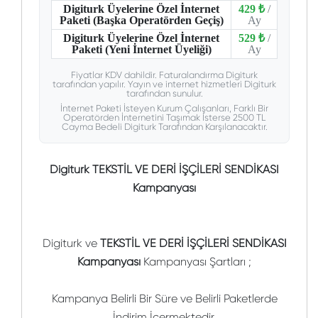
Digiturk Üyelerine Özel İnternet
429 ₺
/
Paketi (Başka Operatörden Geçiş)
Ay
Digiturk Üyelerine Özel İnternet
529 ₺
/
Paketi (Yeni İnternet Üyeliği)
Ay
Fiyatlar KDV dahildir. Faturalandırma Digiturk
tarafından yapılır. Yayın ve internet hizmetleri Digiturk
tarafından sunulur.
İnternet Paketi İsteyen Kurum Çalışanları, Farklı Bir
Operatörden İnternetini Taşımak İsterse 2500 TL
Cayma Bedeli Digiturk Tarafından Karşılanacaktır.
Digiturk TEKSTİL VE DERİ İŞÇİLERİ SENDİKASI
Kampanyası
Digiturk ve
TEKSTİL VE DERİ İŞÇİLERİ SENDİKASI
Kampanyası
Kampanyası Şartları ;
Kampanya Belirli Bir Süre ve Belirli Paketlerde
İndirim İçermektedir.