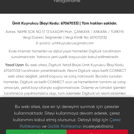
Feragatname
Ümit Kuyrukcu (Bayi Kodu: 67067033) | Tüm hakları saklıdır.
Adres: NAME SOK NO:17 13 İLKADIM Mah. ÇANKAYA / ANKARA / TÜRKİYE
Vergi Dairesi: Seğmenler | Vergi Kimlik No: 6010112132
E-posta:
umitkuyrukcu@gmail.com
Evde internet hizmetleri ve dijital yayın hizmetleri Digitürk tarafından
sunulmaktadır. Yalnızca yeni üyelik başvuruları kabul edilmektedir.
Yasal Uyarı:
Bu web sitesi, Digiturk Yetkili Bayisi Ümit Kuyrukcu (Bayi Kodu:
67067033) tarafından yönetilmektedir. Resmi Digitürk veya beIN CONNECT
web sitesi değildir; yetkili başvuru ve satış noktasıdır. Burada sunulan
hizmetler, Digitürk ve beIN CONNECT ürün ve hizmetlerinin tanıtımı ve satışı
amacıyla, yetkili bayi sıfatıyla sağlanmaktadır. Ödeme ve tahsilat işlemleri
tarafımızca yapılmamakta olup, tüm ödemeler Digitürk’ün resmi sistemleri
üzerinden gerçekleştirilmektedir. Web sitemizde yer alan tüm ticari markalar,
ilgili hak sahiplerine ait olup yasal koruma altındadır. Bu markalar, yalnızca
Bu web sitesi, size en iyi deneyimi sunmak için çerezler
marka sahiplerinin kullanım koşullarına uygun şekilde kullanılmaktadır. Digitürk
kullanmaktadır. Siteyi kullanmaya devam ederek, çerez
veya beIN CONNECT’in resmi web sitelerine ulaşmak için ilgili markaların
kullanımını kabul etmiş olursunuz. Detaylı bilgi için
Çerez
doğrudan resmi kanallarını ziyaret edebilirsiniz.
Politikamızı
ve
Gizlilik Politikamızı
inceleyebilirsiniz.
Digiturk resmî bayi listesinde doğrulayın
Bize Ulaşın