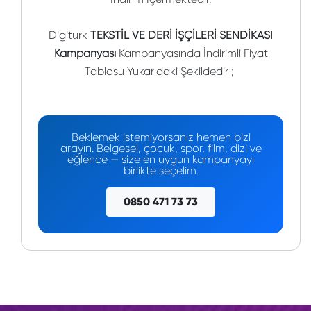
Digiturk
TEKSTİL VE DERİ İŞÇİLERİ SENDİKASI
Kampanyası
Kampanyasında İndirimli Fiyat
Tablosu Yukarıdaki Şekildedir ;
Beklemek istemiyorsanız hemen bizi
arayın. Belgesel, çocuk, spor, film, dizi ve
eğlence — size en uygun kampanyayı
birlikte seçelim.
0850 471 73 73