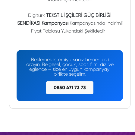
Digiturk
TEKSTİL İŞÇİLERİ GÜÇ BİRLİĞİ
SENDİKASI Kampanyası
Kampanyasında İndirimli
Fiyat Tablosu Yukarıdaki Şekildedir ;
Beklemek istemiyorsanız hemen bizi
arayın. Belgesel, çocuk, spor, film, dizi ve
eğlence — size en uygun kampanyayı
birlikte seçelim.
0850 471 73 73