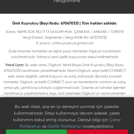
Feragatname
Ümit Kuyrukcu (Bayi Kodu: 67067033) | Tüm hakları saklıdır.
Adres: NAME SOK NO:17 13 İLKADIM Mah. ÇANKAYA / ANKARA / TÜRKİYE
Vergi Dairesi: Seğmenler | Vergi Kimlik No: 6010112132
E-posta:
umitkuyrukcu@gmail.com
Evde internet hizmetleri ve dijital yayın hizmetleri Digitürk tarafından
sunulmaktadır. Yalnızca yeni üyelik başvuruları kabul edilmektedir.
Yasal Uyarı:
Bu web sitesi, Digiturk Yetkili Bayisi Ümit Kuyrukcu (Bayi Kodu:
67067033) tarafından yönetilmektedir. Resmi Digitürk veya beIN CONNECT
web sitesi değildir; yetkili başvuru ve satış noktasıdır. Burada sunulan
hizmetler, Digitürk ve beIN CONNECT ürün ve hizmetlerinin tanıtımı ve satışı
amacıyla, yetkili bayi sıfatıyla sağlanmaktadır. Ödeme ve tahsilat işlemleri
tarafımızca yapılmamakta olup, tüm ödemeler Digitürk’ün resmi sistemleri
üzerinden gerçekleştirilmektedir. Web sitemizde yer alan tüm ticari markalar,
ilgili hak sahiplerine ait olup yasal koruma altındadır. Bu markalar, yalnızca
Bu web sitesi, size en iyi deneyimi sunmak için çerezler
marka sahiplerinin kullanım koşullarına uygun şekilde kullanılmaktadır. Digitürk
kullanmaktadır. Siteyi kullanmaya devam ederek, çerez
veya beIN CONNECT’in resmi web sitelerine ulaşmak için ilgili markaların
kullanımını kabul etmiş olursunuz. Detaylı bilgi için
Çerez
doğrudan resmi kanallarını ziyaret edebilirsiniz.
Politikamızı
ve
Gizlilik Politikamızı
inceleyebilirsiniz.
Digiturk resmî bayi listesinde doğrulayın
Bize Ulaşın