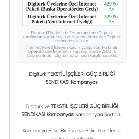
Digiturk Üyelerine Özel İnternet
429 ₺
/
Paketi (Başka Operatörden Geçiş)
Ay
Digiturk Üyelerine Özel İnternet
529 ₺
/
Paketi (Yeni İnternet Üyeliği)
Ay
Fiyatlar KDV dahildir. Faturalandırma Digiturk
tarafından yapılır. Yayın ve internet hizmetleri Digiturk
tarafından sunulur.
İnternet Paketi İsteyen Kurum Çalışanları, Farklı Bir
Operatörden İnternetini Taşımak İsterse 2500 TL
Cayma Bedeli Digiturk Tarafından Karşılanacaktır.
Digiturk TEKSTİL İŞÇİLERİ GÜÇ BİRLİĞİ
SENDİKASI Kampanyası
Digiturk ve
TEKSTİL İŞÇİLERİ GÜÇ BİRLİĞİ
SENDİKASI Kampanyası
Kampanyası Şartları ;
Kampanya Belirli Bir Süre ve Belirli Paketlerde
İndirim İçermektedir.