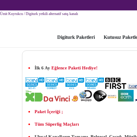
Ümit Kuyrukcu / Digiturk yetkili alternatif satış kanalı
AYDA
,00
TL
Digiturk Paketleri
Kutusuz Paketl
İlk 6 Ay
Eğlence Paketi
Hediye!
Paket İçeriği ;
Tüm Süperlig Maçları
Ulusal Kanalların Tamamı, Belgesel, Çocuk, Müzi