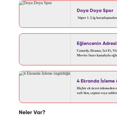
Doya Doya Spor
Süper 1. Lig karşılaşmaları
Eğlencenin Adresi
Comedy, Drama, Sci-Fi, Vice
Movies Stars kanalıyla eğl
4 Ekranda İzleme 
Hiçbir ek ücret ödemeden 
web'den, cepten veya tablet
Neler Var?