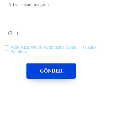
TELEFON
Açık Rıza Metni
,
Aydınlatma Metni
ve
Gizlilik
Politikası
'nı okudum ve onaylıyorum.
GÖNDER