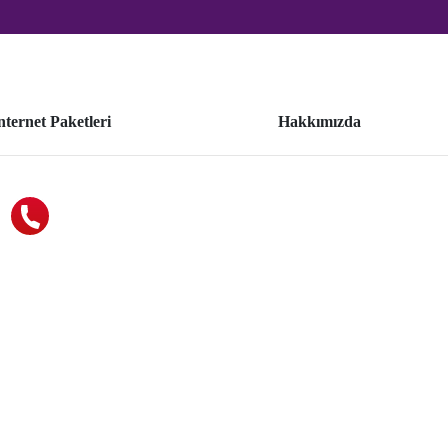
nternet Paketleri
Hakkımızda
BİZE ULAŞIN
0850 471 73 73
Sizi Arayalım
Kampanyalarımız ve Tüm gelişmeler hakkında detaylı
bilgi almak için formu doldurun, hemen sizi arayalım.
AD SOYAD