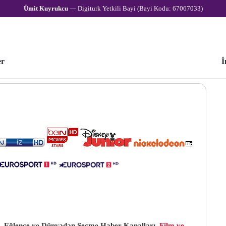
Ümit Kuyrukcu
— Digiturk Yetkili Bayi (Bayi Kodu: 67067033)
er
İ
k, Eğlence ve Dünyadan Seçme Haber Kanalları.
Film ve