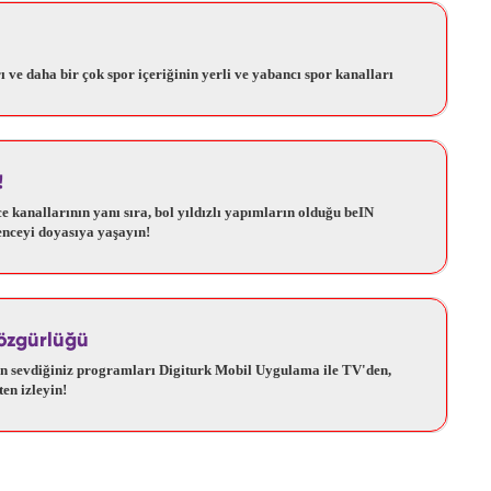
 ve daha bir çok spor içeriğinin yerli ve yabancı spor kanalları
!
 kanallarının yanı sıra, bol yıldızlı yapımların olduğu beIN
enceyi doyasıya yaşayın!
özgürlüğü
en sevdiğiniz programları Digiturk Mobil Uygulama ile TV'den,
ten izleyin!