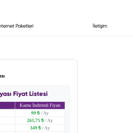
nternet Paketleri
İletişim
sı
ı Fiyat Listesi
Kamu İndirimli Fiyatı
99 ₺
/ Ay
261,75 ₺
/ Ay
349 ₺
/ Ay