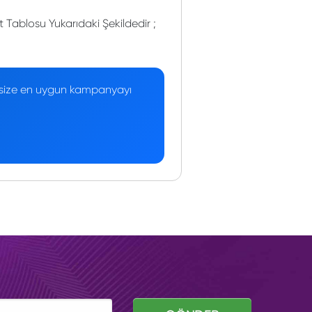
 Tablosu Yukarıdaki Şekildedir ;
 — size en uygun kampanyayı