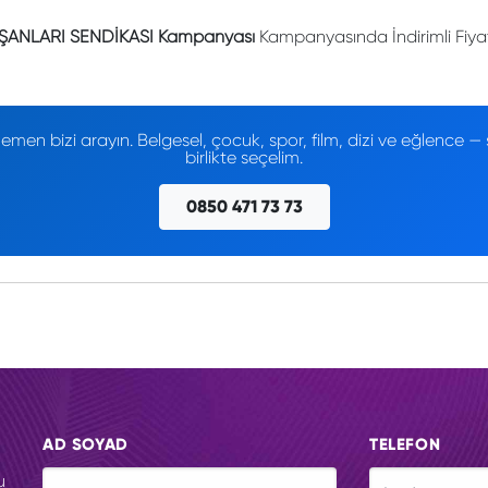
ŞANLARI SENDİKASI Kampanyası
Kampanyasında İndirimli Fiyat
men bizi arayın. Belgesel, çocuk, spor, film, dizi ve eğlence
birlikte seçelim.
0850 471 73 73
AD SOYAD
TELEFON
u