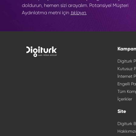
doldurun, hemen sizi arayalım. Potansiyel Müşteri
Aydınlatma metni için
tıklayın.
Kampan
Digiturk P
Kutusuz P
İnternet P
Engelli Pa
Tüm Kam
İçerikler
Site
Digiturk B
Hakkımız