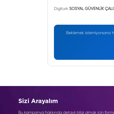
Digiturk
SOSYAL GÜVENLİK ÇALI
Beklemek istemiyorsanız he
Sizi Arayalım
Bu kampanya hakkında detaylı bilgi almak için form