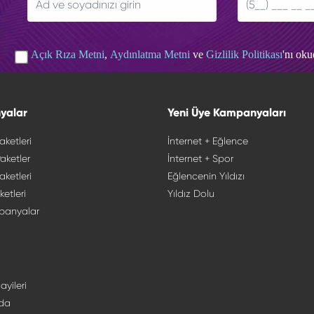
Açık Rıza Metni
,
Aydınlatma Metni
ve
Gizlilik Politikası
'nı ok
yalar
Yeni Üye Kampanyaları
aketleri
İnternet + Eğlence
aketler
İnternet + Spor
aketleri
Eğlencenin Yıldızı
ketleri
Yıldız Dolu
panyalar
ayileri
da