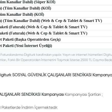
(Tüm Kanallar Dahil) (Süper KOİ)
lı) (Tüm Kanallar Dahil) (KOİ)
(Tüm Kanallar Dahil) (KOİ)
tlı) (Tüm Kanallar Dahil) (Web & Cep & Tablet & Smart TV)
 Paketi (Faturalı) (Web & Cep & Tablet & Smart TV)
 Paketi (Faturalı) (Web & Cep & Tablet & Smart TV)
et Paketi (Başka Operatörden Geçiş)
t Paketi (Yeni İnternet Üyeliği)
. Faturalandırma Digiturk tarafından yapılır. Yayın ve internet hizmetleri Digitu
nları, Farklı Bir Operatörden İnternetini Taşımak İsterse 2500 TL Cayma Bedeli
igiturk SOSYAL GÜVENLİK ÇALIŞANLARI SENDİKASI Kampanya
LIŞANLARI SENDİKASI Kampanyası
Kampanyası Şartları ;
li Paketlerde İndirim İçermektedir.