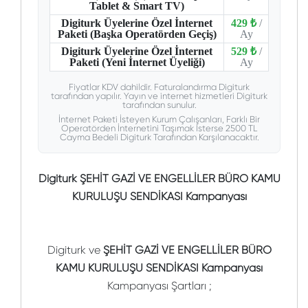
Tablet & Smart TV)
Digiturk Üyelerine Özel İnternet
429 ₺
/
Paketi (Başka Operatörden Geçiş)
Ay
Digiturk Üyelerine Özel İnternet
529 ₺
/
Paketi (Yeni İnternet Üyeliği)
Ay
Fiyatlar KDV dahildir. Faturalandırma Digiturk
tarafından yapılır. Yayın ve internet hizmetleri Digiturk
tarafından sunulur.
İnternet Paketi İsteyen Kurum Çalışanları, Farklı Bir
Operatörden İnternetini Taşımak İsterse 2500 TL
Cayma Bedeli Digiturk Tarafından Karşılanacaktır.
Digiturk ŞEHİT GAZİ VE ENGELLİLER BÜRO KAMU
KURULUŞU SENDİKASI Kampanyası
Digiturk ve
ŞEHİT GAZİ VE ENGELLİLER BÜRO
KAMU KURULUŞU SENDİKASI Kampanyası
Kampanyası Şartları ;