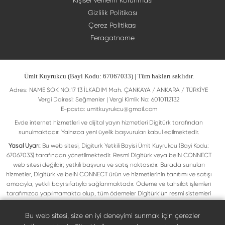
Kişisel Verilerin Korunması
Gizlilik Politikası
Çerez Politikası
Feragatname
Ümit Kuyrukcu (Bayi Kodu: 67067033) | Tüm hakları saklıdır.
Adres: NAME SOK NO:17 13 İLKADIM Mah. ÇANKAYA / ANKARA / TÜRKİYE
Vergi Dairesi: Seğmenler | Vergi Kimlik No: 6010112132
E-posta:
umitkuyrukcu@gmail.com
Evde internet hizmetleri ve dijital yayın hizmetleri Digitürk tarafından
sunulmaktadır. Yalnızca yeni üyelik başvuruları kabul edilmektedir.
Yasal Uyarı:
Bu web sitesi, Digiturk Yetkili Bayisi Ümit Kuyrukcu (Bayi Kodu:
67067033) tarafından yönetilmektedir. Resmi Digitürk veya beIN CONNECT
web sitesi değildir; yetkili başvuru ve satış noktasıdır. Burada sunulan
hizmetler, Digitürk ve beIN CONNECT ürün ve hizmetlerinin tanıtımı ve satışı
amacıyla, yetkili bayi sıfatıyla sağlanmaktadır. Ödeme ve tahsilat işlemleri
tarafımızca yapılmamakta olup, tüm ödemeler Digitürk’ün resmi sistemleri
üzerinden gerçekleştirilmektedir. Web sitemizde yer alan tüm ticari markalar,
ilgili hak sahiplerine ait olup yasal koruma altındadır. Bu markalar, yalnızca
Bu web sitesi, size en iyi deneyimi sunmak için çerezler
marka sahiplerinin kullanım koşullarına uygun şekilde kullanılmaktadır. Digitürk