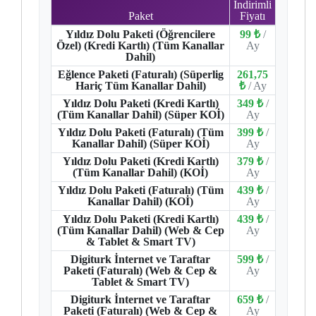
İndirimli
Paket
Fiyatı
Yıldız Dolu Paketi (Öğrencilere
99 ₺
/
Özel) (Kredi Kartlı) (Tüm Kanallar
Ay
Dahil)
Eğlence Paketi (Faturalı) (Süperlig
261,75
Hariç Tüm Kanallar Dahil)
₺
/ Ay
Yıldız Dolu Paketi (Kredi Kartlı)
349 ₺
/
(Tüm Kanallar Dahil) (Süper KOİ)
Ay
Yıldız Dolu Paketi (Faturalı) (Tüm
399 ₺
/
Kanallar Dahil) (Süper KOİ)
Ay
Yıldız Dolu Paketi (Kredi Kartlı)
379 ₺
/
(Tüm Kanallar Dahil) (KOİ)
Ay
Yıldız Dolu Paketi (Faturalı) (Tüm
439 ₺
/
Kanallar Dahil) (KOİ)
Ay
Yıldız Dolu Paketi (Kredi Kartlı)
439 ₺
/
(Tüm Kanallar Dahil) (Web & Cep
Ay
& Tablet & Smart TV)
Digiturk İnternet ve Taraftar
599 ₺
/
Paketi (Faturalı) (Web & Cep &
Ay
Tablet & Smart TV)
Digiturk İnternet ve Taraftar
659 ₺
/
Paketi (Faturalı) (Web & Cep &
Ay