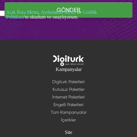
GÖNDER
Açık Rıza Metni
,
Aydınlatma Metni
ve
Gizlilik
Politikası
'nı okudum ve onaylıyorum.
Kampanyalar
Digiturk Paketleri
Kutusuz Paketler
İnternet Paketleri
Engelli Paketleri
Tüm Kampanyalar
İçerikler
Site