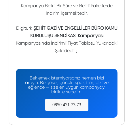
Kampanya Belirli Bir Süre ve Belirli Paketlerde
İndirim İçermektedir.
Digiturk
ŞEHİT GAZİ VE ENGELLİLER BÜRO KAMU
KURULUŞU SENDİKASI Kampanyası
Kampanyasında İndirimli Fiyat Tablosu Yukarıdaki
Şekildedir ;
Beklemek istemiyorsanız hemen bizi
arayın. Belgesel, çocuk, spor, film, dizi ve
eğlence — size en uygun kampanyayı
birlikte seçelim.
0850 471 73 73