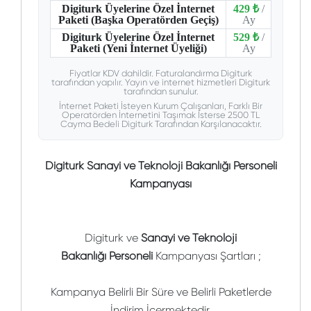
Digiturk Üyelerine Özel İnternet
429 ₺
/
Paketi (Başka Operatörden Geçiş)
Ay
Digiturk Üyelerine Özel İnternet
529 ₺
/
Paketi (Yeni İnternet Üyeliği)
Ay
Fiyatlar KDV dahildir. Faturalandırma Digiturk
tarafından yapılır. Yayın ve internet hizmetleri Digiturk
tarafından sunulur.
İnternet Paketi İsteyen Kurum Çalışanları, Farklı Bir
Operatörden İnternetini Taşımak İsterse 2500 TL
Cayma Bedeli Digiturk Tarafından Karşılanacaktır.
Digiturk Sanayi ve Teknoloji Bakanlığı Personeli
Kampanyası
Digiturk ve
Sanayi ve Teknoloji
Bakanlığı
Personeli
Kampanyası Şartları ;
Kampanya Belirli Bir Süre ve Belirli Paketlerde
İndirim İçermektedir.