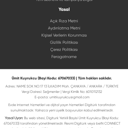
Yasal
Açık Rıza Metni
Aydınlatma Metni
Kişisel Verilerin Korunması
Gizlilik Politikası
Çerez Politikası
Feragatname
Ümit Kuyrukcu (Bayi Kodu: 67067033) | Tüm hakları saklıdır.
Adres: NAME SOK NO:17 13 İLKADIM Mah. ÇANKAYA / ANKARA / TÜRKİYE
Vergi Dairesi: Seğmenler | Vergi Kimlik No: 6010112132
E-posta:
umitkuyrukcu@gmail.com
Evde internet hizmetleri ve dijital yayın hizmetleri Digitürk tarafından
sunulmaktadır. Yalnızca yeni üyelik başvuruları kabul edilmektedir.
Yasal Uyarı:
Bu web sitesi, Digiturk Yetkili Bayisi Ümit Kuyrukcu (Bayi Kodu:
67067033) tarafından yönetilmektedir. Resmi Digitürk veya beIN CONNECT