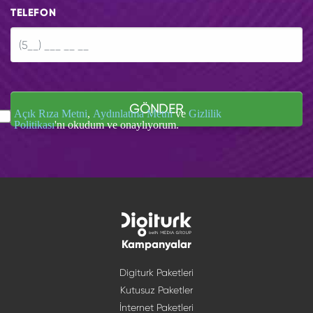
TELEFON
GÖNDER
Açık Rıza Metni
,
Aydınlatma Metni
ve
Gizlilik
Politikası
'nı okudum ve onaylıyorum.
Kampanyalar
Digiturk Paketleri
Kutusuz Paketler
İnternet Paketleri