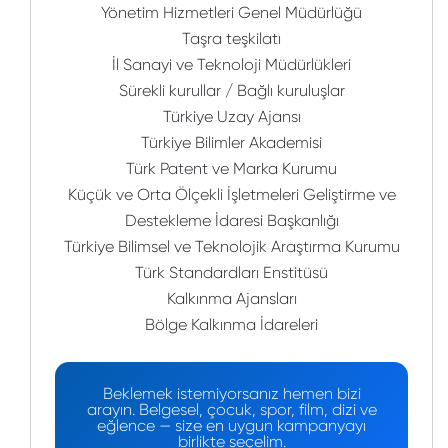
Yönetim Hizmetleri Genel Müdürlüğü
Taşra teşkilatı
İl Sanayi ve Teknoloji Müdürlükleri
Sürekli kurullar / Bağlı kuruluşlar
Türkiye Uzay Ajansı
Türkiye Bilimler Akademisi
Türk Patent ve Marka Kurumu
Küçük ve Orta Ölçekli İşletmeleri Geliştirme ve
Destekleme İdaresi Başkanlığı
Türkiye Bilimsel ve Teknolojik Araştırma Kurumu
Türk Standardları Enstitüsü
Kalkınma Ajansları
Bölge Kalkınma İdareleri
Beklemek istemiyorsanız hemen bizi
arayın. Belgesel, çocuk, spor, film, dizi ve
eğlence — size en uygun kampanyayı
birlikte seçelim.