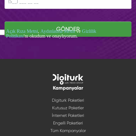
GÖNDER
Açık Rıza Metni
,
Aydınlatma Metni
ve
Gizlilik
Politikası
'nı okudum ve onaylıyorum.
Kampanyalar
Digiturk Paketleri
Kutusuz Paketler
İnternet Paketleri
Engelli Paketleri
Tüm Kampanyalar