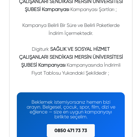
ÇALIŞANLARI SENDİKASI MERSİN ÜNİVERSİTESİ
ŞUBESİ Kampanyası
Kampanyası Şartları ;
Kampanya Belirli Bir Süre ve Belirli Paketlerde
İndirim İçermektedir.
Digiturk
SAĞLIK VE SOSYAL HİZMET
ÇALIŞANLARI SENDİKASI MERSİN ÜNİVERSİTESİ
ŞUBESİ Kampanyası
Kampanyasında İndirimli
Fiyat Tablosu Yukarıdaki Şekildedir ;
Beklemek istemiyorsanız hemen bizi
arayın. Belgesel, çocuk, spor, film, dizi ve
eğlence — size en uygun kampanyayı
birlikte seçelim.
0850 471 73 73