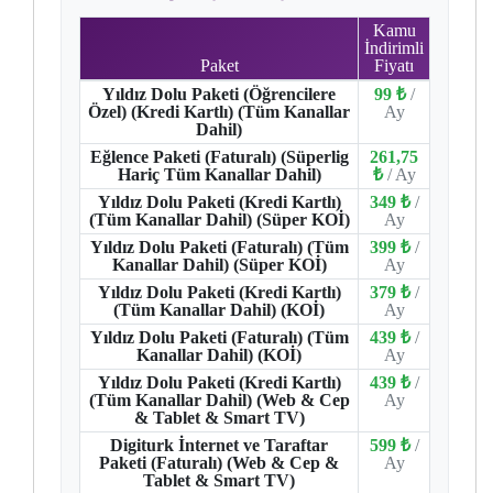
Kamu
İndirimli
Paket
Fiyatı
Yıldız Dolu Paketi (Öğrencilere
99 ₺
/
Özel) (Kredi Kartlı) (Tüm Kanallar
Ay
Dahil)
Eğlence Paketi (Faturalı) (Süperlig
261,75
Hariç Tüm Kanallar Dahil)
₺
/ Ay
Yıldız Dolu Paketi (Kredi Kartlı)
349 ₺
/
(Tüm Kanallar Dahil) (Süper KOİ)
Ay
Yıldız Dolu Paketi (Faturalı) (Tüm
399 ₺
/
Kanallar Dahil) (Süper KOİ)
Ay
Yıldız Dolu Paketi (Kredi Kartlı)
379 ₺
/
(Tüm Kanallar Dahil) (KOİ)
Ay
Yıldız Dolu Paketi (Faturalı) (Tüm
439 ₺
/
Kanallar Dahil) (KOİ)
Ay
Yıldız Dolu Paketi (Kredi Kartlı)
439 ₺
/
(Tüm Kanallar Dahil) (Web & Cep
Ay
& Tablet & Smart TV)
Digiturk İnternet ve Taraftar
599 ₺
/
Paketi (Faturalı) (Web & Cep &
Ay
Tablet & Smart TV)