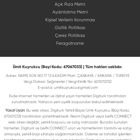
Açık Rıza Metni
Aydınlatma Metni
Kişisel Verilerin Korunması
Gizlilik Politikası
Çerez Politikası
Feragatname
Ümit Kuyrukcu (Bayi Kodu: 67067033) | Tüm hakları saklıdır.
Adres: NAME SOK NO:17 13 İLKADIM Mah. ÇANKAYA / ANKARA / TÜRKİYE
Vergi Dairesi: Seğmenler | Vergi Kimlik No: 6010112132
E-posta:
umitkuyrukcu@gmail.com
Evde internet hizmetleri ve dijital yayın hizmetleri Digitürk tarafından
sunulmaktadır. Yalnızca yeni üyelik başvuruları kabul edilmektedir.
Yasal Uyarı:
Bu web sitesi, Digiturk Yetkili Bayisi Ümit Kuyrukcu (Bayi Kodu:
67067033) tarafından yönetilmektedir. Resmi Digitürk veya beIN CONNECT
web sitesi değildir; yetkili başvuru ve satış noktasıdır. Burada sunulan
hizmetler, Digitürk ve beIN CONNECT ürün ve hizmetlerinin tanıtımı ve satışı
amacıyla, yetkili bayi sıfatıyla sağlanmaktadır. Ödeme ve tahsilat işlemleri