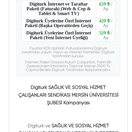
Digiturk İnternet ve Taraftar
659 ₺
/
Paketi (Faturalı) (Web & Cep &
Ay
Tablet & Smart TV)
Digiturk Üyelerine Özel İnternet
429 ₺
/
Paketi (Başka Operatörden Geçiş)
Ay
Digiturk Üyelerine Özel İnternet
529 ₺
/
Paketi (Yeni İnternet Üyeliği)
Ay
Fiyatlar KDV dahildir. Faturalandırma Digiturk
tarafından yapılır. Yayın ve internet hizmetleri Digiturk
tarafından sunulur.
İnternet Paketi İsteyen Kurum Çalışanları, Farklı Bir
Operatörden İnternetini Taşımak İsterse 2500 TL
Cayma Bedeli Digiturk Tarafından Karşılanacaktır.
Digiturk SAĞLIK VE SOSYAL HİZMET
ÇALIŞANLARI SENDİKASI MERSİN ÜNİVERSİTESİ
ŞUBESİ Kampanyası
Digiturk ve
SAĞLIK VE SOSYAL HİZMET