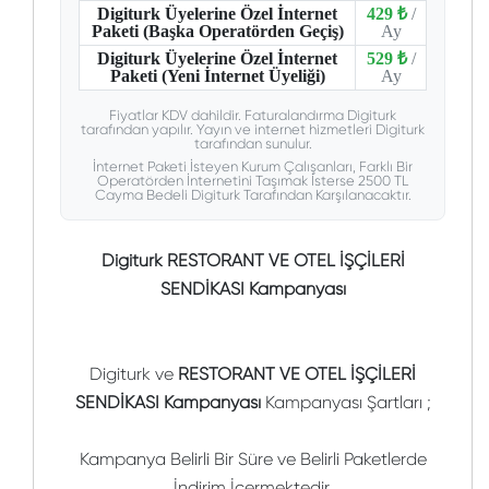
Digiturk Üyelerine Özel İnternet
429 ₺
/
Paketi (Başka Operatörden Geçiş)
Ay
Digiturk Üyelerine Özel İnternet
529 ₺
/
Paketi (Yeni İnternet Üyeliği)
Ay
Fiyatlar KDV dahildir. Faturalandırma Digiturk
tarafından yapılır. Yayın ve internet hizmetleri Digiturk
tarafından sunulur.
İnternet Paketi İsteyen Kurum Çalışanları, Farklı Bir
Operatörden İnternetini Taşımak İsterse 2500 TL
Cayma Bedeli Digiturk Tarafından Karşılanacaktır.
Digiturk RESTORANT VE OTEL İŞÇİLERİ
SENDİKASI Kampanyası
Digiturk ve
RESTORANT VE OTEL İŞÇİLERİ
SENDİKASI Kampanyası
Kampanyası Şartları ;
Kampanya Belirli Bir Süre ve Belirli Paketlerde
İndirim İçermektedir.