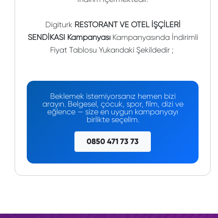
Digiturk
RESTORANT VE OTEL İŞÇİLERİ
SENDİKASI Kampanyası
Kampanyasında İndirimli
Fiyat Tablosu Yukarıdaki Şekildedir ;
Beklemek istemiyorsanız hemen bizi
arayın. Belgesel, çocuk, spor, film, dizi ve
eğlence — size en uygun kampanyayı
birlikte seçelim.
0850 471 73 73