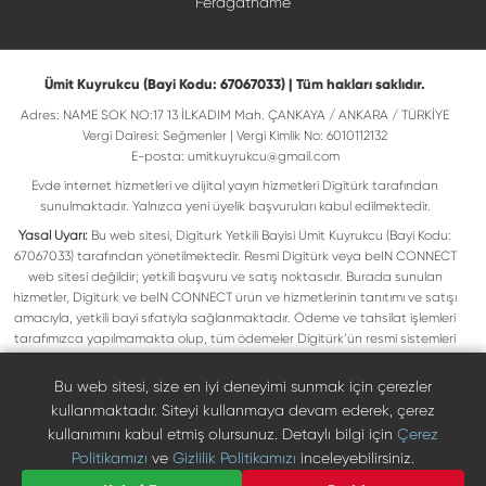
Feragatname
Ümit Kuyrukcu (Bayi Kodu: 67067033) | Tüm hakları saklıdır.
Adres: NAME SOK NO:17 13 İLKADIM Mah. ÇANKAYA / ANKARA / TÜRKİYE
Vergi Dairesi: Seğmenler | Vergi Kimlik No: 6010112132
E-posta:
umitkuyrukcu@gmail.com
Evde internet hizmetleri ve dijital yayın hizmetleri Digitürk tarafından
sunulmaktadır. Yalnızca yeni üyelik başvuruları kabul edilmektedir.
Yasal Uyarı:
Bu web sitesi, Digiturk Yetkili Bayisi Ümit Kuyrukcu (Bayi Kodu:
67067033) tarafından yönetilmektedir. Resmi Digitürk veya beIN CONNECT
web sitesi değildir; yetkili başvuru ve satış noktasıdır. Burada sunulan
hizmetler, Digitürk ve beIN CONNECT ürün ve hizmetlerinin tanıtımı ve satışı
amacıyla, yetkili bayi sıfatıyla sağlanmaktadır. Ödeme ve tahsilat işlemleri
tarafımızca yapılmamakta olup, tüm ödemeler Digitürk’ün resmi sistemleri
üzerinden gerçekleştirilmektedir. Web sitemizde yer alan tüm ticari markalar,
ilgili hak sahiplerine ait olup yasal koruma altındadır. Bu markalar, yalnızca
Bu web sitesi, size en iyi deneyimi sunmak için çerezler
marka sahiplerinin kullanım koşullarına uygun şekilde kullanılmaktadır. Digitürk
kullanmaktadır. Siteyi kullanmaya devam ederek, çerez
veya beIN CONNECT’in resmi web sitelerine ulaşmak için ilgili markaların
kullanımını kabul etmiş olursunuz. Detaylı bilgi için
Çerez
doğrudan resmi kanallarını ziyaret edebilirsiniz.
Politikamızı
ve
Gizlilik Politikamızı
inceleyebilirsiniz.
Digiturk resmî bayi listesinde doğrulayın
Bize Ulaşın