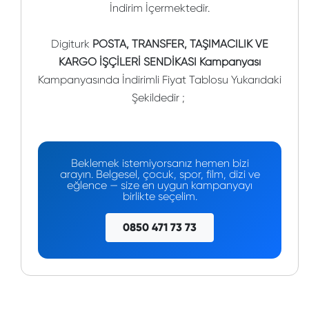
İndirim İçermektedir.
Digiturk
POSTA, TRANSFER, TAŞIMACILIK VE
KARGO İŞÇİLERİ SENDİKASI Kampanyası
Kampanyasında İndirimli Fiyat Tablosu Yukarıdaki
Şekildedir ;
Beklemek istemiyorsanız hemen bizi
arayın. Belgesel, çocuk, spor, film, dizi ve
eğlence — size en uygun kampanyayı
birlikte seçelim.
0850 471 73 73