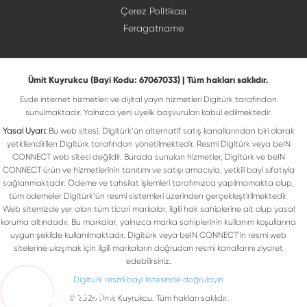
Çerez Politikası
Feragatname
Ümit Kuyrukcu (Bayi Kodu: 67067033) | Tüm hakları saklıdır.
Evde internet hizmetleri ve dijital yayın hizmetleri Digitürk tarafından
sunulmaktadır. Yalnızca yeni üyelik başvuruları kabul edilmektedir.
Yasal Uyarı:
Bu web sitesi, Digitürk’ün alternatif satış kanallarından biri olarak
yetkilendirilen Digitürk tarafından yönetilmektedir. Resmi Digitürk veya beIN
CONNECT web sitesi değildir. Burada sunulan hizmetler, Digitürk ve beIN
CONNECT ürün ve hizmetlerinin tanıtımı ve satışı amacıyla, yetkili bayi sıfatıyla
sağlanmaktadır. Ödeme ve tahsilat işlemleri tarafımızca yapılmamakta olup,
tüm ödemeler Digitürk’ün resmi sistemleri üzerinden gerçekleştirilmektedir.
Web sitemizde yer alan tüm ticari markalar, ilgili hak sahiplerine ait olup yasal
koruma altındadır. Bu markalar, yalnızca marka sahiplerinin kullanım koşullarına
uygun şekilde kullanılmaktadır. Digitürk veya beIN CONNECT’in resmi web
sitelerine ulaşmak için ilgili markaların doğrudan resmi kanallarını ziyaret
edebilirsiniz.
Digiturk resmî bayi listesinde doğrulayın
Bize Ulaşın
0850 471 73 73
©
2026
Ümit Kuyrukcu. Tüm hakları saklıdır.