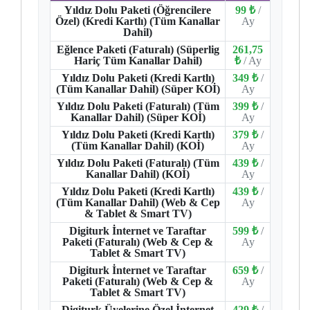
Yıldız Dolu Paketi (Öğrencilere
99 ₺
/
Özel) (Kredi Kartlı) (Tüm Kanallar
Ay
Dahil)
Eğlence Paketi (Faturalı) (Süperlig
261,75
Hariç Tüm Kanallar Dahil)
₺
/ Ay
Yıldız Dolu Paketi (Kredi Kartlı)
349 ₺
/
(Tüm Kanallar Dahil) (Süper KOİ)
Ay
Yıldız Dolu Paketi (Faturalı) (Tüm
399 ₺
/
Kanallar Dahil) (Süper KOİ)
Ay
Yıldız Dolu Paketi (Kredi Kartlı)
379 ₺
/
(Tüm Kanallar Dahil) (KOİ)
Ay
Yıldız Dolu Paketi (Faturalı) (Tüm
439 ₺
/
Kanallar Dahil) (KOİ)
Ay
Yıldız Dolu Paketi (Kredi Kartlı)
439 ₺
/
(Tüm Kanallar Dahil) (Web & Cep
Ay
& Tablet & Smart TV)
Digiturk İnternet ve Taraftar
599 ₺
/
Paketi (Faturalı) (Web & Cep &
Ay
Tablet & Smart TV)
Digiturk İnternet ve Taraftar
659 ₺
/
Paketi (Faturalı) (Web & Cep &
Ay
Tablet & Smart TV)
Digiturk Üyelerine Özel İnternet
429 ₺
/