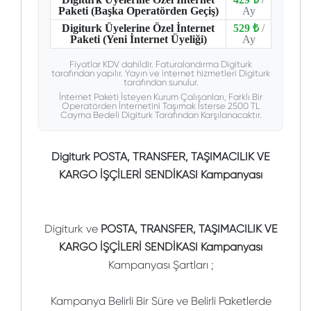
Paketi (Başka Operatörden Geçiş)
Ay
Digiturk Üyelerine Özel İnternet
529 ₺
/
Paketi (Yeni İnternet Üyeliği)
Ay
Fiyatlar KDV dahildir. Faturalandırma Digiturk
tarafından yapılır. Yayın ve internet hizmetleri Digiturk
tarafından sunulur.
İnternet Paketi İsteyen Kurum Çalışanları, Farklı Bir
Operatörden İnternetini Taşımak İsterse 2500 TL
Cayma Bedeli Digiturk Tarafından Karşılanacaktır.
Digiturk POSTA, TRANSFER, TAŞIMACILIK VE
KARGO İŞÇİLERİ SENDİKASI Kampanyası
Digiturk ve
POSTA, TRANSFER, TAŞIMACILIK VE
KARGO İŞÇİLERİ SENDİKASI Kampanyası
Kampanyası Şartları ;
Kampanya Belirli Bir Süre ve Belirli Paketlerde