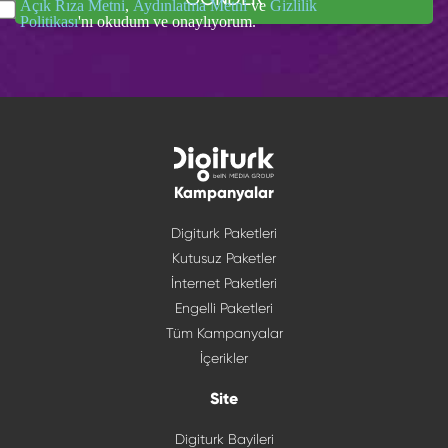
Açık Rıza Metni
,
Aydınlatma Metni
ve
Gizlilik
Politikası
'nı okudum ve onaylıyorum.
Kampanyalar
Digiturk Paketleri
Kutusuz Paketler
İnternet Paketleri
Engelli Paketleri
Tüm Kampanyalar
İçerikler
Site
Digiturk Bayileri