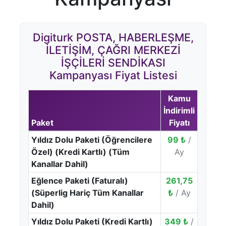
Digiturk POSTA, HABERLEŞME,
İLETİŞİM, ÇAĞRI MERKEZİ
İŞÇİLERİ SENDİKASI
Kampanyası Fiyat Listesi
Kamu
İndirimli
Paket
Fiyatı
Yıldız Dolu Paketi (Öğrencilere
99 ₺
/
Özel) (Kredi Kartlı) (Tüm
Ay
Kanallar Dahil)
Eğlence Paketi (Faturalı)
261,75
(Süperlig Hariç Tüm Kanallar
₺
/ Ay
Dahil)
Yıldız Dolu Paketi (Kredi Kartlı)
349 ₺
/