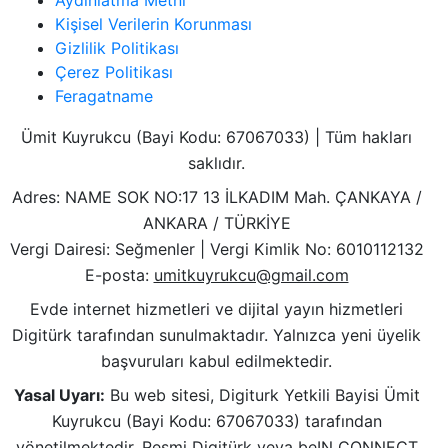
Aydınlatma Metni
Kişisel Verilerin Korunması
Gizlilik Politikası
Çerez Politikası
Feragatname
Ümit Kuyrukcu (Bayi Kodu: 67067033) | Tüm hakları
saklıdır.
Adres: NAME SOK NO:17 13 İLKADIM Mah. ÇANKAYA /
ANKARA / TÜRKİYE
Vergi Dairesi: Seğmenler | Vergi Kimlik No: 6010112132
E-posta:
umitkuyrukcu@gmail.com
Evde internet hizmetleri ve dijital yayın hizmetleri
Digitürk tarafından sunulmaktadır. Yalnızca yeni üyelik
başvuruları kabul edilmektedir.
Yasal Uyarı:
Bu web sitesi, Digiturk Yetkili Bayisi Ümit
Kuyrukcu (Bayi Kodu: 67067033) tarafından
yönetilmektedir. Resmi Digitürk veya beIN CONNECT