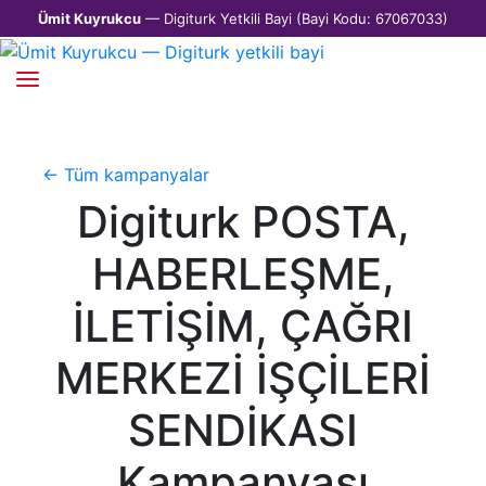
Ümit Kuyrukcu
— Digiturk Yetkili Bayi (Bayi Kodu: 67067033)
← Tüm kampanyalar
Digiturk POSTA,
HABERLEŞME,
İLETİŞİM, ÇAĞRI
MERKEZİ İŞÇİLERİ
SENDİKASI
Kampanyası