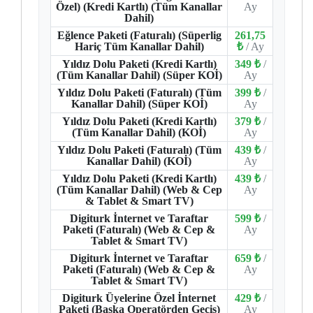
Özel) (Kredi Kartlı) (Tüm Kanallar
Ay
Dahil)
Eğlence Paketi (Faturalı) (Süperlig
261,75
Hariç Tüm Kanallar Dahil)
₺
/ Ay
Yıldız Dolu Paketi (Kredi Kartlı)
349 ₺
/
(Tüm Kanallar Dahil) (Süper KOİ)
Ay
Yıldız Dolu Paketi (Faturalı) (Tüm
399 ₺
/
Kanallar Dahil) (Süper KOİ)
Ay
Yıldız Dolu Paketi (Kredi Kartlı)
379 ₺
/
(Tüm Kanallar Dahil) (KOİ)
Ay
Yıldız Dolu Paketi (Faturalı) (Tüm
439 ₺
/
Kanallar Dahil) (KOİ)
Ay
Yıldız Dolu Paketi (Kredi Kartlı)
439 ₺
/
(Tüm Kanallar Dahil) (Web & Cep
Ay
& Tablet & Smart TV)
Digiturk İnternet ve Taraftar
599 ₺
/
Paketi (Faturalı) (Web & Cep &
Ay
Tablet & Smart TV)
Digiturk İnternet ve Taraftar
659 ₺
/
Paketi (Faturalı) (Web & Cep &
Ay
Tablet & Smart TV)
Digiturk Üyelerine Özel İnternet
429 ₺
/
Paketi (Başka Operatörden Geçiş)
Ay