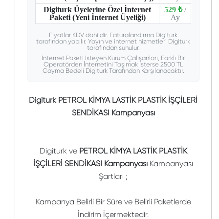
Digiturk Üyelerine Özel İnternet
529 ₺
/
Paketi (Yeni İnternet Üyeliği)
Ay
Fiyatlar KDV dahildir. Faturalandırma Digiturk
tarafından yapılır. Yayın ve internet hizmetleri Digiturk
tarafından sunulur.
İnternet Paketi İsteyen Kurum Çalışanları, Farklı Bir
Operatörden İnternetini Taşımak İsterse 2500 TL
Cayma Bedeli Digiturk Tarafından Karşılanacaktır.
Digiturk PETROL KİMYA LASTİK PLASTİK İŞÇİLERİ
SENDİKASI Kampanyası
Digiturk ve
PETROL KİMYA LASTİK PLASTİK
İŞÇİLERİ SENDİKASI Kampanyası
Kampanyası
Şartları ;
Kampanya Belirli Bir Süre ve Belirli Paketlerde
İndirim İçermektedir.