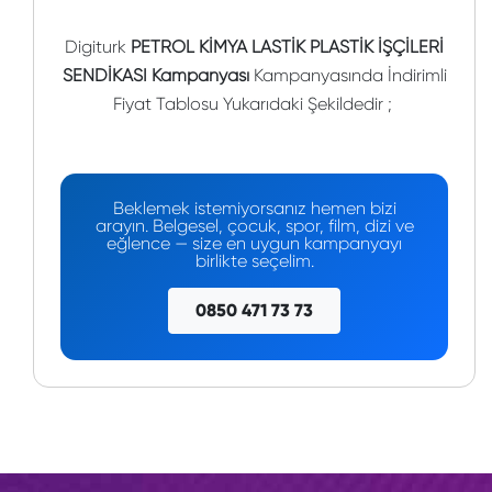
Digiturk
PETROL KİMYA LASTİK PLASTİK İŞÇİLERİ
SENDİKASI Kampanyası
Kampanyasında İndirimli
Fiyat Tablosu Yukarıdaki Şekildedir ;
Beklemek istemiyorsanız hemen bizi
arayın. Belgesel, çocuk, spor, film, dizi ve
eğlence — size en uygun kampanyayı
birlikte seçelim.
0850 471 73 73