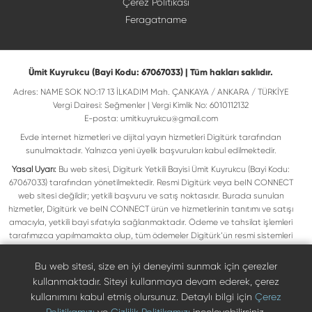
Çerez Politikası
Feragatname
Ümit Kuyrukcu (Bayi Kodu: 67067033) | Tüm hakları saklıdır.
Adres: NAME SOK NO:17 13 İLKADIM Mah. ÇANKAYA / ANKARA / TÜRKİYE
Vergi Dairesi: Seğmenler | Vergi Kimlik No: 6010112132
E-posta:
umitkuyrukcu@gmail.com
Evde internet hizmetleri ve dijital yayın hizmetleri Digitürk tarafından
sunulmaktadır. Yalnızca yeni üyelik başvuruları kabul edilmektedir.
Yasal Uyarı:
Bu web sitesi, Digiturk Yetkili Bayisi Ümit Kuyrukcu (Bayi Kodu:
67067033) tarafından yönetilmektedir. Resmi Digitürk veya beIN CONNECT
web sitesi değildir; yetkili başvuru ve satış noktasıdır. Burada sunulan
hizmetler, Digitürk ve beIN CONNECT ürün ve hizmetlerinin tanıtımı ve satışı
amacıyla, yetkili bayi sıfatıyla sağlanmaktadır. Ödeme ve tahsilat işlemleri
tarafımızca yapılmamakta olup, tüm ödemeler Digitürk’ün resmi sistemleri
üzerinden gerçekleştirilmektedir. Web sitemizde yer alan tüm ticari markalar,
ilgili hak sahiplerine ait olup yasal koruma altındadır. Bu markalar, yalnızca
Bu web sitesi, size en iyi deneyimi sunmak için çerezler
marka sahiplerinin kullanım koşullarına uygun şekilde kullanılmaktadır. Digitürk
kullanmaktadır. Siteyi kullanmaya devam ederek, çerez
veya beIN CONNECT’in resmi web sitelerine ulaşmak için ilgili markaların
kullanımını kabul etmiş olursunuz. Detaylı bilgi için
Çerez
doğrudan resmi kanallarını ziyaret edebilirsiniz.