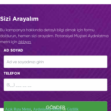
Sizi Arayalım
Bu kampanya hakkında detaylı bilgi almak için formu
doldurun, hemen sizi arayalım. Potansiyel Müşteri Aydınlatma
metni için
tıklayın.
AD SOYAD
TELEFON
GÖNDER
Açık Rıza Metni
,
Aydınlatma Metni
ve
Gizlilik