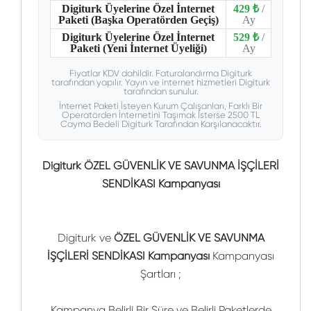
Digiturk Üyelerine Özel İnternet
429 ₺
/
Paketi (Başka Operatörden Geçiş)
Ay
Digiturk Üyelerine Özel İnternet
529 ₺
/
Paketi (Yeni İnternet Üyeliği)
Ay
Fiyatlar KDV dahildir. Faturalandırma Digiturk
tarafından yapılır. Yayın ve internet hizmetleri Digiturk
tarafından sunulur.
İnternet Paketi İsteyen Kurum Çalışanları, Farklı Bir
Operatörden İnternetini Taşımak İsterse 2500 TL
Cayma Bedeli Digiturk Tarafından Karşılanacaktır.
Digiturk ÖZEL GÜVENLİK VE SAVUNMA İŞÇİLERİ
SENDİKASI Kampanyası
Digiturk ve
ÖZEL GÜVENLİK VE SAVUNMA
İŞÇİLERİ SENDİKASI Kampanyası
Kampanyası
Şartları ;
Kampanya Belirli Bir Süre ve Belirli Paketlerde