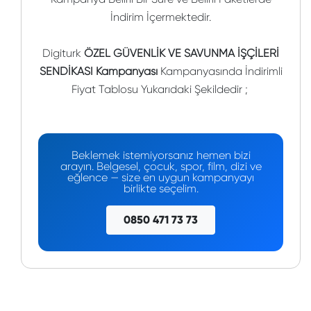
İndirim İçermektedir.
Digiturk
ÖZEL GÜVENLİK VE SAVUNMA İŞÇİLERİ
SENDİKASI Kampanyası
Kampanyasında İndirimli
Fiyat Tablosu Yukarıdaki Şekildedir ;
Beklemek istemiyorsanız hemen bizi
arayın. Belgesel, çocuk, spor, film, dizi ve
eğlence — size en uygun kampanyayı
birlikte seçelim.
0850 471 73 73