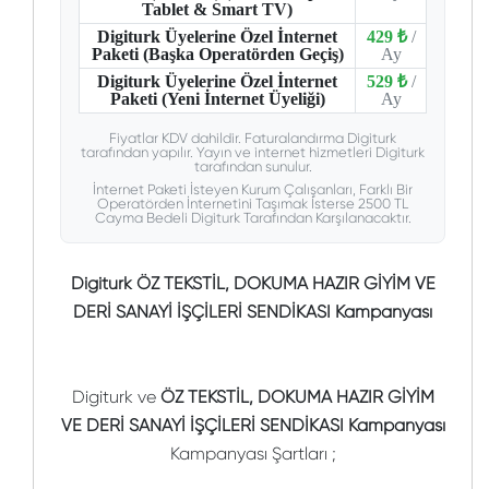
Tablet & Smart TV)
Digiturk Üyelerine Özel İnternet
429 ₺
/
Paketi (Başka Operatörden Geçiş)
Ay
Digiturk Üyelerine Özel İnternet
529 ₺
/
Paketi (Yeni İnternet Üyeliği)
Ay
Fiyatlar KDV dahildir. Faturalandırma Digiturk
tarafından yapılır. Yayın ve internet hizmetleri Digiturk
tarafından sunulur.
İnternet Paketi İsteyen Kurum Çalışanları, Farklı Bir
Operatörden İnternetini Taşımak İsterse 2500 TL
Cayma Bedeli Digiturk Tarafından Karşılanacaktır.
Digiturk ÖZ TEKSTİL, DOKUMA HAZIR GİYİM VE
DERİ SANAYİ İŞÇİLERİ SENDİKASI Kampanyası
Digiturk ve
ÖZ TEKSTİL, DOKUMA HAZIR GİYİM
VE DERİ SANAYİ İŞÇİLERİ SENDİKASI Kampanyası
Kampanyası Şartları ;