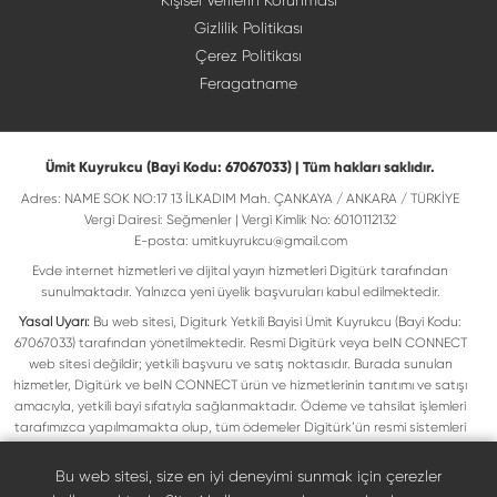
Kişisel Verilerin Korunması
Gizlilik Politikası
Çerez Politikası
Feragatname
Ümit Kuyrukcu (Bayi Kodu: 67067033) | Tüm hakları saklıdır.
Adres: NAME SOK NO:17 13 İLKADIM Mah. ÇANKAYA / ANKARA / TÜRKİYE
Vergi Dairesi: Seğmenler | Vergi Kimlik No: 6010112132
E-posta:
umitkuyrukcu@gmail.com
Evde internet hizmetleri ve dijital yayın hizmetleri Digitürk tarafından
sunulmaktadır. Yalnızca yeni üyelik başvuruları kabul edilmektedir.
Yasal Uyarı:
Bu web sitesi, Digiturk Yetkili Bayisi Ümit Kuyrukcu (Bayi Kodu:
67067033) tarafından yönetilmektedir. Resmi Digitürk veya beIN CONNECT
web sitesi değildir; yetkili başvuru ve satış noktasıdır. Burada sunulan
hizmetler, Digitürk ve beIN CONNECT ürün ve hizmetlerinin tanıtımı ve satışı
amacıyla, yetkili bayi sıfatıyla sağlanmaktadır. Ödeme ve tahsilat işlemleri
tarafımızca yapılmamakta olup, tüm ödemeler Digitürk’ün resmi sistemleri
üzerinden gerçekleştirilmektedir. Web sitemizde yer alan tüm ticari markalar,
ilgili hak sahiplerine ait olup yasal koruma altındadır. Bu markalar, yalnızca
Bu web sitesi, size en iyi deneyimi sunmak için çerezler
marka sahiplerinin kullanım koşullarına uygun şekilde kullanılmaktadır. Digitürk