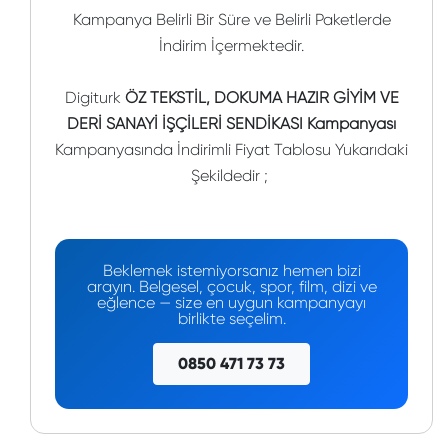
Kampanya Belirli Bir Süre ve Belirli Paketlerde
İndirim İçermektedir.
Digiturk
ÖZ TEKSTİL, DOKUMA HAZIR GİYİM VE
DERİ SANAYİ İŞÇİLERİ SENDİKASI Kampanyası
Kampanyasında İndirimli Fiyat Tablosu Yukarıdaki
Şekildedir ;
Beklemek istemiyorsanız hemen bizi
arayın. Belgesel, çocuk, spor, film, dizi ve
eğlence — size en uygun kampanyayı
birlikte seçelim.
0850 471 73 73