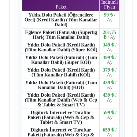
İndirimli
Paket
Fiyatı
Yıldız Dolu Paketi (Öğrencilere
99 ₺
/
Özel) (Kredi Kartlı) (Tüm Kanallar
Ay
Dahil)
Eğlence Paketi (Faturalı) (Süperlig
261,75
Hariç Tüm Kanallar Dahil)
₺
/ Ay
Yıldız Dolu Paketi (Kredi Kartlı)
349 ₺
/
(Tüm Kanallar Dahil) (Süper KOİ)
Ay
Yıldız Dolu Paketi (Faturalı) (Tüm
399 ₺
/
Kanallar Dahil) (Süper KOİ)
Ay
Yıldız Dolu Paketi (Kredi Kartlı)
379 ₺
/
(Tüm Kanallar Dahil) (KOİ)
Ay
Yıldız Dolu Paketi (Faturalı) (Tüm
439 ₺
/
Kanallar Dahil) (KOİ)
Ay
Yıldız Dolu Paketi (Kredi Kartlı)
439 ₺
/
(Tüm Kanallar Dahil) (Web & Cep
Ay
& Tablet & Smart TV)
Digiturk İnternet ve Taraftar
599 ₺
/
Paketi (Faturalı) (Web & Cep &
Ay
Tablet & Smart TV)
Digiturk İnternet ve Taraftar
659 ₺
/
Paketi (Faturalı) (Web & Cep &
Ay