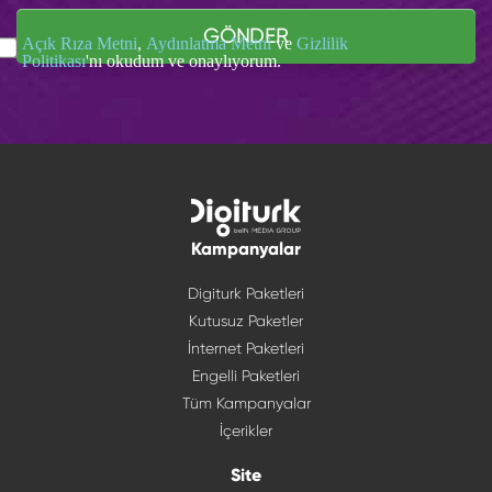
GÖNDER
Açık Rıza Metni
,
Aydınlatma Metni
ve
Gizlilik
Politikası
'nı okudum ve onaylıyorum.
Kampanyalar
Digiturk Paketleri
Kutusuz Paketler
İnternet Paketleri
Engelli Paketleri
Tüm Kampanyalar
İçerikler
Site