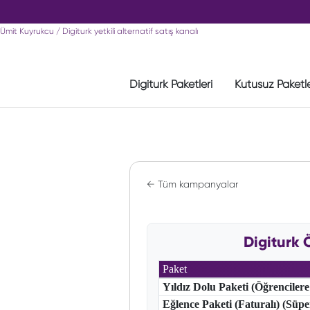
Ümit Kuyrukcu / Digiturk yetkili alternatif satış kanalı
Digiturk Paketleri
Kutusuz Paketl
← Tüm kampanyalar
Digiturk 
Paket
Yıldız Dolu Paketi (Öğrencilere
Eğlence Paketi (Faturalı) (Süp