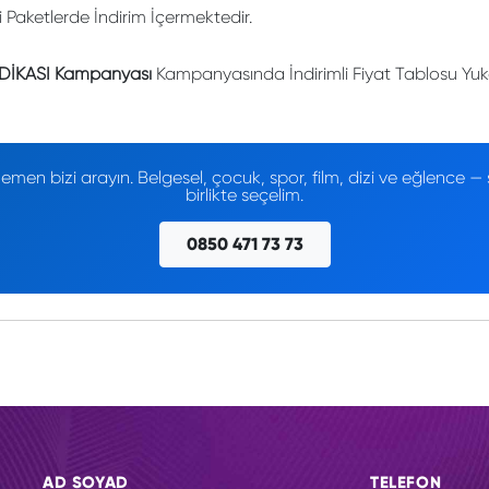
li Paketlerde İndirim İçermektedir.
NDİKASI Kampanyası
Kampanyasında İndirimli Fiyat Tablosu Yuka
men bizi arayın. Belgesel, çocuk, spor, film, dizi ve eğlence
birlikte seçelim.
0850 471 73 73
AD SOYAD
TELEFON