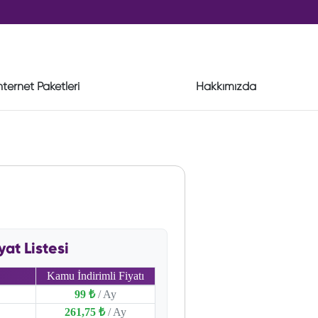
nternet Paketleri
Hakkımızda
at Listesi
Kamu İndirimli Fiyatı
99 ₺
/ Ay
261,75 ₺
/ Ay