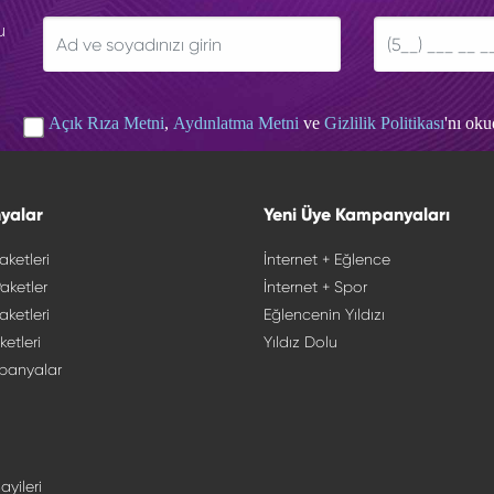
u
Açık Rıza Metni
,
Aydınlatma Metni
ve
Gizlilik Politikası
'nı ok
yalar
Yeni Üye Kampanyaları
aketleri
İnternet + Eğlence
aketler
İnternet + Spor
aketleri
Eğlencenin Yıldızı
ketleri
Yıldız Dolu
panyalar
ayileri