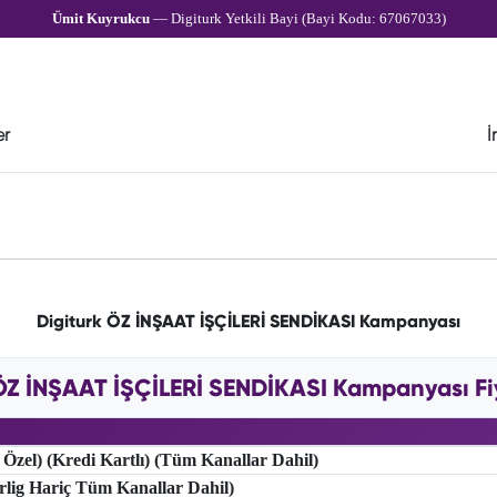
Ümit Kuyrukcu
— Digiturk Yetkili Bayi (Bayi Kodu: 67067033)
er
İ
Digiturk ÖZ İNŞAAT İŞÇİLERİ SENDİKASI Kampanyası
ÖZ İNŞAAT İŞÇİLERİ SENDİKASI Kampanyası Fiy
 Özel) (Kredi Kartlı) (Tüm Kanallar Dahil)
erlig Hariç Tüm Kanallar Dahil)