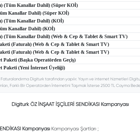
lı) (Tüm Kanallar Dahil) (Süper KOİ)
(Tüm Kanallar Dahil) (Süper KOİ)
lı) (Tüm Kanallar Dahil) (KOİ)
(Tüm Kanallar Dahil) (KOİ)
tlı) (Tüm Kanallar Dahil) (Web & Cep & Tablet & Smart TV)
 Paketi (Faturalı) (Web & Cep & Tablet & Smart TV)
 Paketi (Faturalı) (Web & Cep & Tablet & Smart TV)
et Paketi (Başka Operatörden Geçiş)
t Paketi (Yeni İnternet Üyeliği)
. Faturalandırma Digiturk tarafından yapılır. Yayın ve internet hizmetleri Digitu
nları, Farklı Bir Operatörden İnternetini Taşımak İsterse 2500 TL Cayma Bedeli
Digiturk ÖZ İNŞAAT İŞÇİLERİ SENDİKASI Kampanyası
SENDİKASI Kampanyası
Kampanyası Şartları ;