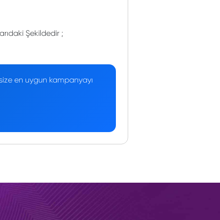
rıdaki Şekildedir ;
 — size en uygun kampanyayı