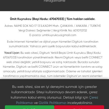
Feragatname
Ümit Kuyrukcu (Bayi Kodu: 67067033) | Tüm hakları saklıdır.
Adres: NAME SOK NO:17 13 İLKADIM Mah. ÇANKAYA / ANKARA / TÜRKİYE
Vergi Dairesi: Seğmenler | Vergi Kimlik No: 6010112132
E-posta:
umitkuyrukcu@gmail.com
Evde internet hizmetleri ve dijital yayın hizmetleri Digitürk tarafından
sunulmaktadır. Yalnızca yeni üyelik başvuruları kabul edilmektedir.
Yasal Uyarı:
Bu web sitesi, Digiturk Yetkili Bayisi Ümit Kuyrukcu (Bayi Kodu:
67067033) tarafından yönetilmektedir. Resmi Digitürk veya beIN CONNECT
web sitesi değildir; yetkili başvuru ve satış noktasıdır. Burada sunulan
hizmetler, Digitürk ve beIN CONNECT ürün ve hizmetlerinin tanıtımı ve satışı
amacıyla, yetkili bayi sıfatıyla sağlanmaktadır. Ödeme ve tahsilat işlemleri
tarafımızca yapılmamakta olup, tüm ödemeler Digitürk’ün resmi sistemleri
üzerinden gerçekleştirilmektedir. Web sitemizde yer alan tüm ticari markalar,
ilgili hak sahiplerine ait olup yasal koruma altındadır. Bu markalar, yalnızca
Bu web sitesi, size en iyi deneyimi sunmak için çerezler
marka sahiplerinin kullanım koşullarına uygun şekilde kullanılmaktadır. Digitürk
kullanmaktadır. Siteyi kullanmaya devam ederek, çerez
veya beIN CONNECT’in resmi web sitelerine ulaşmak için ilgili markaların
kullanımını kabul etmiş olursunuz. Detaylı bilgi için
Çerez
doğrudan resmi kanallarını ziyaret edebilirsiniz.
Politikamızı
ve
Gizlilik Politikamızı
inceleyebilirsiniz.
Digiturk resmî bayi listesinde doğrulayın
Bize Ulaşın