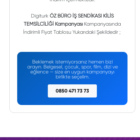
Digiturk
ÖZ BÜRO İŞ SENDİKASI KİLİS
TEMSİLCİLİĞİ Kampanyası
Kampanyasında
İndirimli Fiyat Tablosu Yukarıdaki Şekildedir ;
Beklemek istemiyorsanız hemen bizi
arayın. Belgesel, çocuk, spor, film, dizi ve
eğlence — size en uygun kampanyayı
birlikte seçelim.
0850 471 73 73