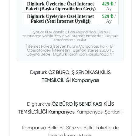
Digiturk Üyelerine Özel İnternet
429 ₺
/
Paketi (Başka Operatörden Geçiş)
Ay
Digiturk Üyelerine Özel İnternet
529 ₺
/
Paketi (Yeni İnternet Üyeliği)
Ay
Fiyatlar KDV dahildir. Faturalandırma Digiturk
tarafından yapılır. Yayın ve internet hizmetleri Digiturk
tarafından sunulur.
İnternet Paketi İsteyen Kurum Çalışanları, Farklı Bir
Operatörden İnternetini Taşımak İsterse 2500 TL
Cayma Bedeli Digiturk Tarafından Karşılanacaktır.
Digiturk ÖZ BÜRO İŞ SENDİKASI KİLİS
TEMSİLCİLİĞİ Kampanyası
Digiturk ve
ÖZ BÜRO İŞ SENDİKASI KİLİS
TEMSİLCİLİĞİ Kampanyası
Kampanyası Şartları ;
Kampanya Belirli Bir Süre ve Belirli Paketlerde
İndirim İçermektedir.