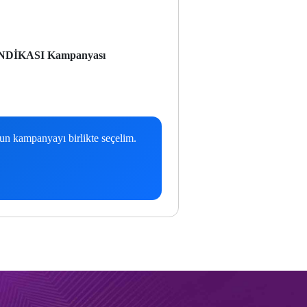
DİKASI Kampanyası
gun kampanyayı birlikte seçelim.