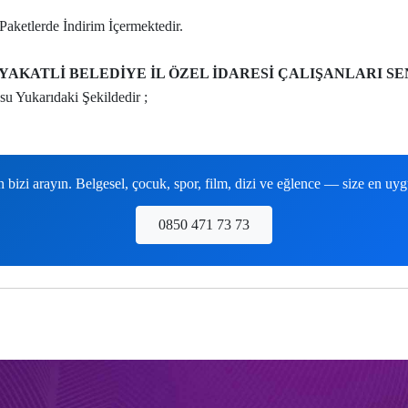
Paketlerde İndirim İçermektedir.
YAKATLİ BELEDİYE İL ÖZEL İDARESİ ÇALIŞANLARI SEN
su Yukarıdaki Şekildedir ;
izi arayın. Belgesel, çocuk, spor, film, dizi ve eğlence — size en uy
0850 471 73 73