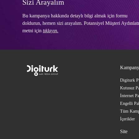
Sizi Arayalım
Bu kampanya hakkında detaylı bilgi almak için formu
doldurun, hemen sizi arayalım. Potansiyel Müşteri Aydınla
metni için
tıklayın.
Kampany
Digiturk P
Kutusuz Pa
İnternet Pa
Engelli Pa
Tüm Kamp
İçerikler
Site