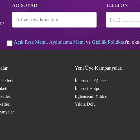
AD SOYAD
TELEFON
tma
Açık Rıza Metni
,
Aydınlatma Metni
ve
Gizlilik Politikası
'nı ok
alar
Yeni Üye Kampanyaları
aketleri
İnternet + Eğlence
ketler
İnternet + Spor
ketleri
Eğlencenin Yıldızı
ketleri
Yıldız Dolu
anyalar