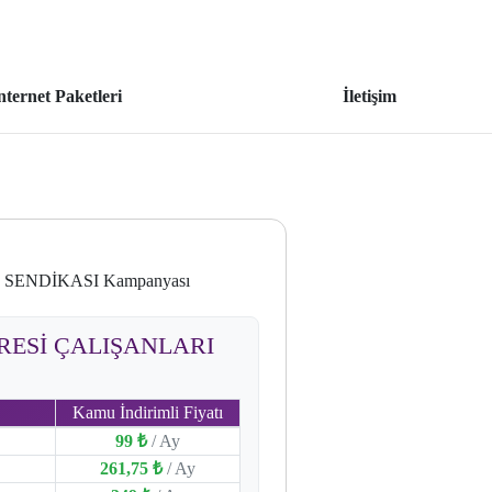
nternet Paketleri
İletişim
 SENDİKASI Kampanyası
ARESİ ÇALIŞANLARI
Kamu İndirimli Fiyatı
99 ₺
/ Ay
261,75 ₺
/ Ay