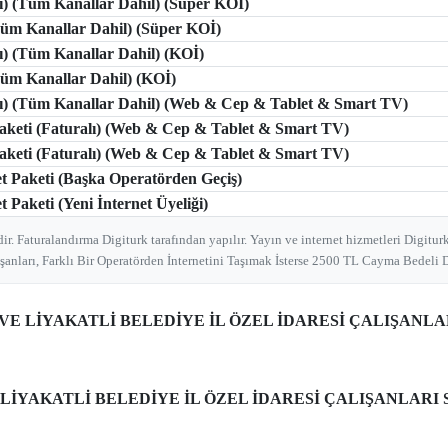
lı) (Tüm Kanallar Dahil) (Süper KOİ)
(Tüm Kanallar Dahil) (Süper KOİ)
lı) (Tüm Kanallar Dahil) (KOİ)
(Tüm Kanallar Dahil) (KOİ)
tlı) (Tüm Kanallar Dahil) (Web & Cep & Tablet & Smart TV)
 Paketi (Faturalı) (Web & Cep & Tablet & Smart TV)
 Paketi (Faturalı) (Web & Cep & Tablet & Smart TV)
et Paketi (Başka Operatörden Geçiş)
t Paketi (Yeni İnternet Üyeliği)
ir. Faturalandırma Digiturk tarafından yapılır. Yayın ve internet hizmetleri Digiturk
şanları, Farklı Bir Operatörden İnternetini Taşımak İsterse 2500 TL Cayma Bedeli D
İ VE LİYAKATLİ BELEDİYE İL ÖZEL İDARESİ ÇALIŞANLAR
LİYAKATLİ BELEDİYE İL ÖZEL İDARESİ ÇALIŞANLARI S