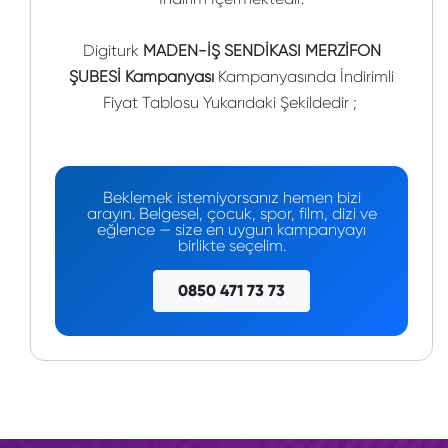
Digiturk
MADEN-İŞ SENDİKASI MERZİFON
ŞUBESİ Kampanyası
Kampanyasında İndirimli
Fiyat Tablosu Yukarıdaki Şekildedir ;
Beklemek istemiyorsanız hemen bizi
arayın. Belgesel, çocuk, spor, film, dizi ve
eğlence — size en uygun kampanyayı
birlikte seçelim.
0850 471 73 73