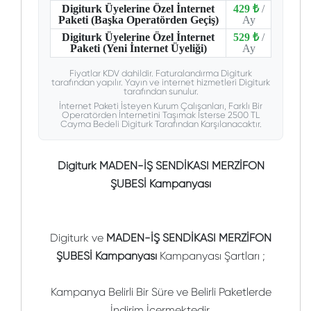
Digiturk Üyelerine Özel İnternet
429 ₺
/
Paketi (Başka Operatörden Geçiş)
Ay
Digiturk Üyelerine Özel İnternet
529 ₺
/
Paketi (Yeni İnternet Üyeliği)
Ay
Fiyatlar KDV dahildir. Faturalandırma Digiturk
tarafından yapılır. Yayın ve internet hizmetleri Digiturk
tarafından sunulur.
İnternet Paketi İsteyen Kurum Çalışanları, Farklı Bir
Operatörden İnternetini Taşımak İsterse 2500 TL
Cayma Bedeli Digiturk Tarafından Karşılanacaktır.
Digiturk MADEN-İŞ SENDİKASI MERZİFON
ŞUBESİ Kampanyası
Digiturk ve
MADEN-İŞ SENDİKASI MERZİFON
ŞUBESİ Kampanyası
Kampanyası Şartları ;
Kampanya Belirli Bir Süre ve Belirli Paketlerde
İndirim İçermektedir.