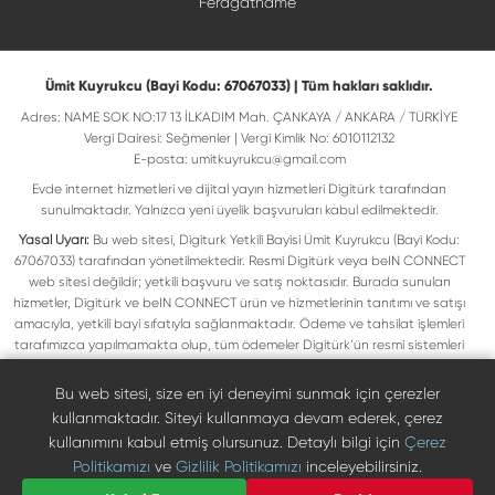
Feragatname
Ümit Kuyrukcu (Bayi Kodu: 67067033) | Tüm hakları saklıdır.
Adres: NAME SOK NO:17 13 İLKADIM Mah. ÇANKAYA / ANKARA / TÜRKİYE
Vergi Dairesi: Seğmenler | Vergi Kimlik No: 6010112132
E-posta:
umitkuyrukcu@gmail.com
Evde internet hizmetleri ve dijital yayın hizmetleri Digitürk tarafından
sunulmaktadır. Yalnızca yeni üyelik başvuruları kabul edilmektedir.
Yasal Uyarı:
Bu web sitesi, Digiturk Yetkili Bayisi Ümit Kuyrukcu (Bayi Kodu:
67067033) tarafından yönetilmektedir. Resmi Digitürk veya beIN CONNECT
web sitesi değildir; yetkili başvuru ve satış noktasıdır. Burada sunulan
hizmetler, Digitürk ve beIN CONNECT ürün ve hizmetlerinin tanıtımı ve satışı
amacıyla, yetkili bayi sıfatıyla sağlanmaktadır. Ödeme ve tahsilat işlemleri
tarafımızca yapılmamakta olup, tüm ödemeler Digitürk’ün resmi sistemleri
üzerinden gerçekleştirilmektedir. Web sitemizde yer alan tüm ticari markalar,
ilgili hak sahiplerine ait olup yasal koruma altındadır. Bu markalar, yalnızca
Bu web sitesi, size en iyi deneyimi sunmak için çerezler
marka sahiplerinin kullanım koşullarına uygun şekilde kullanılmaktadır. Digitürk
kullanmaktadır. Siteyi kullanmaya devam ederek, çerez
veya beIN CONNECT’in resmi web sitelerine ulaşmak için ilgili markaların
kullanımını kabul etmiş olursunuz. Detaylı bilgi için
Çerez
doğrudan resmi kanallarını ziyaret edebilirsiniz.
Politikamızı
ve
Gizlilik Politikamızı
inceleyebilirsiniz.
Digiturk resmî bayi listesinde doğrulayın
Bize Ulaşın