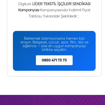
Digiturk
LİDER TEKSTİL İŞÇİLERİ SENDİKASI
Kampanyası
Kampanyasında İndirimli Fiyat
Tablosu Yukarıdaki Şekildedir ;
Beklemek istemiyorsanız hemen bizi
arayın. Belgesel, çocuk, spor, film, dizi ve
eğlence — size en uygun kampanyayı
birlikte seçelim.
0850 471 73 73