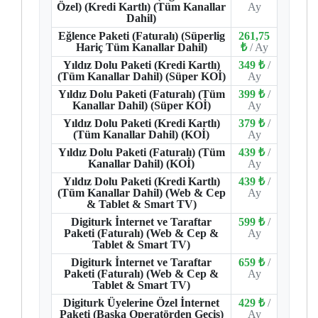
Özel) (Kredi Kartlı) (Tüm Kanallar
Ay
Dahil)
Eğlence Paketi (Faturalı) (Süperlig
261,75
Hariç Tüm Kanallar Dahil)
₺
/ Ay
Yıldız Dolu Paketi (Kredi Kartlı)
349 ₺
/
(Tüm Kanallar Dahil) (Süper KOİ)
Ay
Yıldız Dolu Paketi (Faturalı) (Tüm
399 ₺
/
Kanallar Dahil) (Süper KOİ)
Ay
Yıldız Dolu Paketi (Kredi Kartlı)
379 ₺
/
(Tüm Kanallar Dahil) (KOİ)
Ay
Yıldız Dolu Paketi (Faturalı) (Tüm
439 ₺
/
Kanallar Dahil) (KOİ)
Ay
Yıldız Dolu Paketi (Kredi Kartlı)
439 ₺
/
(Tüm Kanallar Dahil) (Web & Cep
Ay
& Tablet & Smart TV)
Digiturk İnternet ve Taraftar
599 ₺
/
Paketi (Faturalı) (Web & Cep &
Ay
Tablet & Smart TV)
Digiturk İnternet ve Taraftar
659 ₺
/
Paketi (Faturalı) (Web & Cep &
Ay
Tablet & Smart TV)
Digiturk Üyelerine Özel İnternet
429 ₺
/
Paketi (Başka Operatörden Geçiş)
Ay