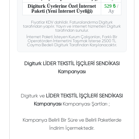
Digiturk Üyelerine Özel İnternet
529 ₺
/
Paketi (Yeni İnternet Üyeliği)
Ay
Fiyatlar KDV dahildir. Faturalandırma Digiturk
tarafından yapılır. Yayın ve internet hizmetleri Digiturk
tarafından sunulur.
İnternet Paketi İsteyen Kurum Çalışanları, Farklı Bir
Operatörden İnternetini Taşımak İsterse 2500 TL
Cayma Bedeli Digiturk Tarafından Karşılanacaktır.
Digiturk LİDER TEKSTİL İŞÇİLERİ SENDİKASI
Kampanyası
Digiturk ve
LİDER TEKSTİL İŞÇİLERİ SENDİKASI
Kampanyası
Kampanyası Şartları ;
Kampanya Belirli Bir Süre ve Belirli Paketlerde
İndirim İçermektedir.