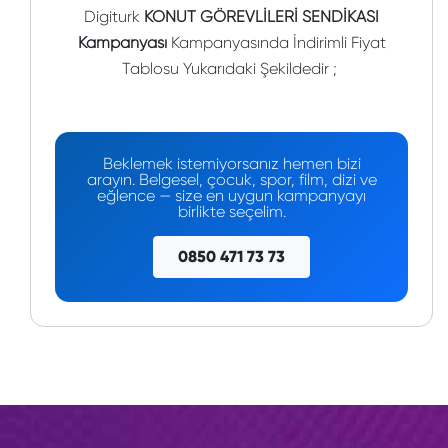
Digiturk
KONUT GÖREVLİLERİ SENDİKASI
Kampanyası
Kampanyasında İndirimli Fiyat
Tablosu Yukarıdaki Şekildedir ;
Beklemek istemiyorsanız hemen bizi
arayın. Belgesel, çocuk, spor, film, dizi ve
eğlence — size en uygun kampanyayı
birlikte seçelim.
0850 471 73 73