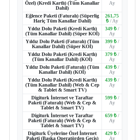
Özel) (Kredi Kartlı) (Tüm Kanallar
Ay
Dahil)
Eğlence Paketi (Faturalı) (Süperlig
261,75
Hariç Tüm Kanallar Dahil)
₺
/ Ay
Yıldız Dolu Paketi (Kredi Kartlı)
349 ₺
/
(Tüm Kanallar Dahil) (Süper KOİ)
Ay
Yıldız Dolu Paketi (Faturalı) (Tüm
399 ₺
/
Kanallar Dahil) (Süper KOİ)
Ay
Yıldız Dolu Paketi (Kredi Kartlı)
379 ₺
/
(Tüm Kanallar Dahil) (KOİ)
Ay
Yıldız Dolu Paketi (Faturalı) (Tüm
439 ₺
/
Kanallar Dahil) (KOİ)
Ay
Yıldız Dolu Paketi (Kredi Kartlı)
439 ₺
/
(Tüm Kanallar Dahil) (Web & Cep
Ay
& Tablet & Smart TV)
Digiturk İnternet ve Taraftar
599 ₺
/
Paketi (Faturalı) (Web & Cep &
Ay
Tablet & Smart TV)
Digiturk İnternet ve Taraftar
659 ₺
/
Paketi (Faturalı) (Web & Cep &
Ay
Tablet & Smart TV)
Digiturk Üyelerine Özel İnternet
429 ₺
/
Paketi (Başka Operatörden Geçiş)
Ay