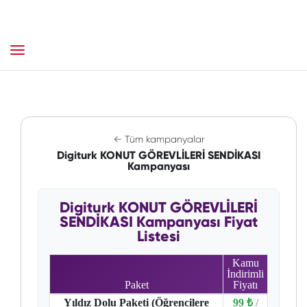
← Tüm kampanyalar
Digiturk KONUT GÖREVLİLERİ SENDİKASI
Kampanyası
Digiturk KONUT GÖREVLİLERİ
SENDİKASI Kampanyası Fiyat
Listesi
Kamu
İndirimli
Paket
Fiyatı
Yıldız Dolu Paketi (Öğrencilere
99 ₺
/