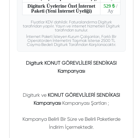
Digiturk Üyelerine Özel İnternet
529 ₺
/
Paketi (Yeni İnternet Üyeliği)
Ay
Fiyatlar KDV dahildir. Faturalandırma Digiturk
tarafından yapılır. Yayın ve internet hizmetleri Digiturk
tarafından sunulur.
İnternet Paketi İsteyen Kurum Çalışanları, Farklı Bir
Operatörden İnternetini Taşımak İsterse 2500 TL
Cayma Bedeli Digiturk Tarafından Karşılanacaktır.
Digiturk KONUT GÖREVLİLERİ SENDİKASI
Kampanyası
Digiturk ve
KONUT GÖREVLİLERİ SENDİKASI
Kampanyası
Kampanyası Şartları ;
Kampanya Belirli Bir Süre ve Belirli Paketlerde
İndirim İçermektedir.