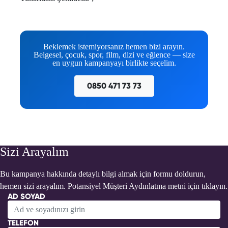
Beklemek istemiyorsanız hemen bizi arayın.
Belgesel, çocuk, spor, film, dizi ve eğlence — size
en uygun kampanyayı birlikte seçelim.
0850 471 73 73
Sizi Arayalım
Bu kampanya hakkında detaylı bilgi almak için formu doldurun,
hemen sizi arayalım. Potansiyel Müşteri Aydınlatma metni için
tıklayın.
AD SOYAD
TELEFON