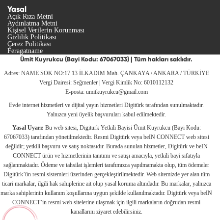
Yasal
Açık Rıza Metni
Aydınlatma Metni
Kişisel Verilerin Korunması
Gizlilik Politikası
Çerez Politikası
Feragatname
Ümit Kuyrukcu (Bayi Kodu: 67067033) | Tüm hakları saklıdır.
Adres: NAME SOK NO:17 13 İLKADIM Mah. ÇANKAYA / ANKARA / TÜRKİYE
Vergi Dairesi: Seğmenler | Vergi Kimlik No: 6010112132
E-posta:
umitkuyrukcu@gmail.com
Evde internet hizmetleri ve dijital yayın hizmetleri Digitürk tarafından sunulmaktadır.
Yalnızca yeni üyelik başvuruları kabul edilmektedir.
Yasal Uyarı:
Bu web sitesi, Digiturk Yetkili Bayisi Ümit Kuyrukcu (Bayi Kodu:
67067033) tarafından yönetilmektedir. Resmi Digitürk veya beIN CONNECT web sitesi
değildir; yetkili başvuru ve satış noktasıdır. Burada sunulan hizmetler, Digitürk ve beIN
CONNECT ürün ve hizmetlerinin tanıtımı ve satışı amacıyla, yetkili bayi sıfatıyla
sağlanmaktadır. Ödeme ve tahsilat işlemleri tarafımızca yapılmamakta olup, tüm ödemeler
Digitürk’ün resmi sistemleri üzerinden gerçekleştirilmektedir. Web sitemizde yer alan tüm
ticari markalar, ilgili hak sahiplerine ait olup yasal koruma altındadır. Bu markalar, yalnızca
marka sahiplerinin kullanım koşullarına uygun şekilde kullanılmaktadır. Digitürk veya beIN
CONNECT’in resmi web sitelerine ulaşmak için ilgili markaların doğrudan resmi
kanallarını ziyaret edebilirsiniz.
Bize Ulaşın