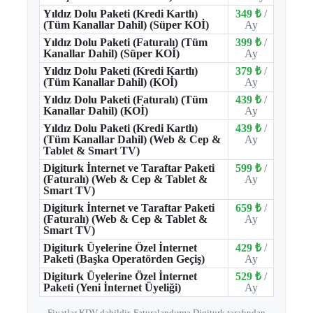
Yıldız Dolu Paketi (Kredi Kartlı)
349 ₺
/
(Tüm Kanallar Dahil) (Süper KOİ)
Ay
Yıldız Dolu Paketi (Faturalı) (Tüm
399 ₺
/
Kanallar Dahil) (Süper KOİ)
Ay
Yıldız Dolu Paketi (Kredi Kartlı)
379 ₺
/
(Tüm Kanallar Dahil) (KOİ)
Ay
Yıldız Dolu Paketi (Faturalı) (Tüm
439 ₺
/
Kanallar Dahil) (KOİ)
Ay
Yıldız Dolu Paketi (Kredi Kartlı)
439 ₺
/
(Tüm Kanallar Dahil) (Web & Cep &
Ay
Tablet & Smart TV)
Digiturk İnternet ve Taraftar Paketi
599 ₺
/
(Faturalı) (Web & Cep & Tablet &
Ay
Smart TV)
Digiturk İnternet ve Taraftar Paketi
659 ₺
/
(Faturalı) (Web & Cep & Tablet &
Ay
Smart TV)
Digiturk Üyelerine Özel İnternet
429 ₺
/
Paketi (Başka Operatörden Geçiş)
Ay
Digiturk Üyelerine Özel İnternet
529 ₺
/
Paketi (Yeni İnternet Üyeliği)
Ay
Fiyatlar KDV dahildir. Faturalandırma Digiturk tarafından