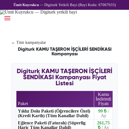
Ümit Kuyrukcu
— Digiturk Yetkili Bayi (Bayi Kodu: 67067033)
← Tüm kampanyalar
Digiturk KAMU TAŞERON İŞÇİLERİ SENDİKASI
Kampanyası
Digiturk KAMU TAŞERON İŞÇİLERİ
SENDİKASI Kampanyası Fiyat
Listesi
Kamu
İndirimli
Paket
Fiyatı
Yıldız Dolu Paketi (Öğrencilere Özel)
99 ₺
/
(Kredi Kartlı) (Tüm Kanallar Dahil)
Ay
Eğlence Paketi (Faturalı) (Süperlig
261,75
Hariç Tüm Kanallar Dahil)
₺
/ Ay