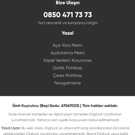
Bize Ulaşın
0850 471 73 73
Yeni abonelik ve kampanya bilgisi
Yasal
Açık Rıza Metni
Aydınlatma Metni
Kişisel Verilerin Korunması
Gizlilik Politikası
Çerez Politikası
Feragatname
Ümit Kuyrukcu (Bayi Kodu: 67067033) | Tüm hakları saklıdır.
Evde internet hizmetleri ve dijital yayın hizmetleri Digitürk tarafından
sunulmaktadır. Yalnızca yeni üyelik başvuruları kabul edilmektedir.
Yasal Uyarı:
Bu web sitesi, Digitürk’ün alternatif satış kanallarından biri olarak
yetkilendirilen Digitürk tarafından yönetilmektedir. Resmi Digitürk veya beIN