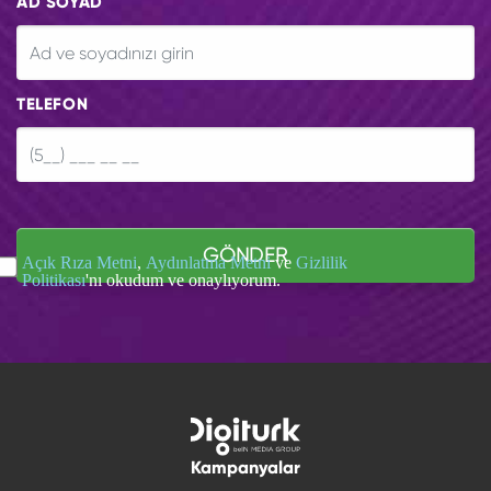
AD SOYAD
TELEFON
GÖNDER
Açık Rıza Metni
,
Aydınlatma Metni
ve
Gizlilik
Politikası
'nı okudum ve onaylıyorum.
Kampanyalar