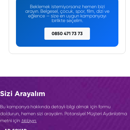
Beklemek istemiyorsanız hemen bizi
arayın. Belgesel, çocuk, spor, film, dizi ve
eğlence — size en uygun kampanyayı
birlikte seçelim.
0850 471 73 73
Sizi Arayalım
Bu kampanya hakkında detaylı bilgi almak için formu
doldurun, hemen sizi arayalım. Potansiyel Müşteri Aydınlatma
metni için
tıklayın.