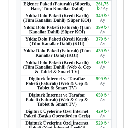
Eğlence Paketi (Faturalı) (Süperlig
261,75
Hariç Tüm Kanallar Dahil)
₺
/ Ay
Yıldız Dolu Paketi (Kredi Kartlı)
349 ₺
/
(Tüm Kanallar Dahil) (Süper KOİ)
Ay
Yıldız Dolu Paketi (Faturalı) (Tüm
399 ₺
/
Kanallar Dahil) (Süper KOİ)
Ay
Yıldız Dolu Paketi (Kredi Kartlı)
379 ₺
/
(Tüm Kanallar Dahil) (KOİ)
Ay
Yıldız Dolu Paketi (Faturalı) (Tüm
439 ₺
/
Kanallar Dahil) (KOİ)
Ay
Yıldız Dolu Paketi (Kredi Kartlı)
439 ₺
/
(Tüm Kanallar Dahil) (Web & Cep
Ay
& Tablet & Smart TV)
Digiturk İnternet ve Taraftar
599 ₺
/
Paketi (Faturalı) (Web & Cep &
Ay
Tablet & Smart TV)
Digiturk İnternet ve Taraftar
659 ₺
/
Paketi (Faturalı) (Web & Cep &
Ay
Tablet & Smart TV)
Digiturk Üyelerine Özel İnternet
429 ₺
/
Paketi (Başka Operatörden Geçiş)
Ay
Digiturk Üyelerine Özel İnternet
529 ₺
/
Paketi (Yeni İnternet Üyeliği)
Ay