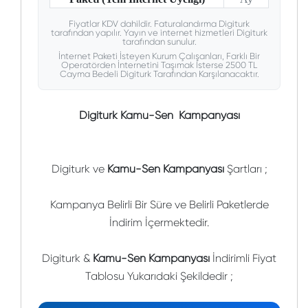
Fiyatlar KDV dahildir. Faturalandırma Digiturk
tarafından yapılır. Yayın ve internet hizmetleri Digiturk
tarafından sunulur.
İnternet Paketi İsteyen Kurum Çalışanları, Farklı Bir
Operatörden İnternetini Taşımak İsterse 2500 TL
Cayma Bedeli Digiturk Tarafından Karşılanacaktır.
Digiturk Kamu-Sen Kampanyası
Digiturk ve
Kamu-Sen
Kampanyası
Şartları ;
Kampanya Belirli Bir Süre ve Belirli Paketlerde
İndirim İçermektedir.
Digiturk &
Kamu-Sen
Kampanyası
İndirimli Fiyat
Tablosu Yukarıdaki Şekildedir ;