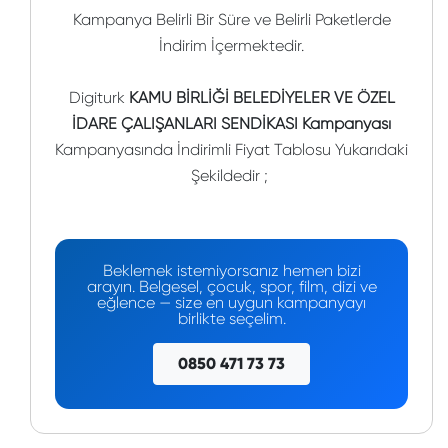
Kampanya Belirli Bir Süre ve Belirli Paketlerde
İndirim İçermektedir.
Digiturk
KAMU BİRLİĞİ BELEDİYELER VE ÖZEL
İDARE ÇALIŞANLARI SENDİKASI Kampanyası
Kampanyasında İndirimli Fiyat Tablosu Yukarıdaki
Şekildedir ;
Beklemek istemiyorsanız hemen bizi
arayın. Belgesel, çocuk, spor, film, dizi ve
eğlence — size en uygun kampanyayı
birlikte seçelim.
0850 471 73 73