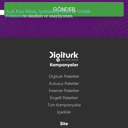
GÖNDER
Açık Rıza Metni
,
Aydınlatma Metni
ve
Gizlilik
Politikası
'nı okudum ve onaylıyorum.
Kampanyalar
Digiturk Paketleri
Kutusuz Paketler
İnternet Paketleri
Engelli Paketleri
Tüm Kampanyalar
İçerikler
Site