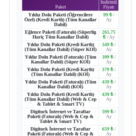
İndirimli
Paket
Fiyatı
Yıldız Dolu Paketi (Öğrencilere
99 ₺
/
Özel) (Kredi Kartlı) (Tüm Kanallar
Ay
Dahil)
Eğlence Paketi (Faturalı) (Süperlig
261,75
Hariç Tüm Kanallar Dahil)
₺
/ Ay
Yıldız Dolu Paketi (Kredi Kartlı)
349 ₺
/
(Tüm Kanallar Dahil) (Süper KOİ)
Ay
Yıldız Dolu Paketi (Faturalı) (Tüm
399 ₺
/
Kanallar Dahil) (Süper KOİ)
Ay
Yıldız Dolu Paketi (Kredi Kartlı)
379 ₺
/
(Tüm Kanallar Dahil) (KOİ)
Ay
Yıldız Dolu Paketi (Faturalı) (Tüm
439 ₺
/
Kanallar Dahil) (KOİ)
Ay
Yıldız Dolu Paketi (Kredi Kartlı)
439 ₺
/
(Tüm Kanallar Dahil) (Web & Cep
Ay
& Tablet & Smart TV)
Digiturk İnternet ve Taraftar
599 ₺
/
Paketi (Faturalı) (Web & Cep &
Ay
Tablet & Smart TV)
Digiturk İnternet ve Taraftar
659 ₺
/
Paketi (Faturalı) (Web & Cep &
Ay