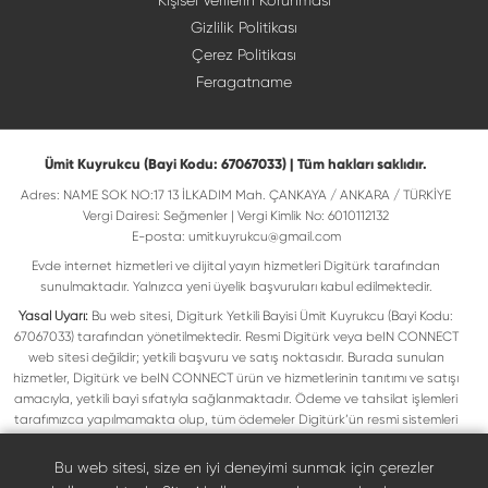
Kişisel Verilerin Korunması
Gizlilik Politikası
Çerez Politikası
Feragatname
Ümit Kuyrukcu (Bayi Kodu: 67067033) | Tüm hakları saklıdır.
Adres: NAME SOK NO:17 13 İLKADIM Mah. ÇANKAYA / ANKARA / TÜRKİYE
Vergi Dairesi: Seğmenler | Vergi Kimlik No: 6010112132
E-posta:
umitkuyrukcu@gmail.com
Evde internet hizmetleri ve dijital yayın hizmetleri Digitürk tarafından
sunulmaktadır. Yalnızca yeni üyelik başvuruları kabul edilmektedir.
Yasal Uyarı:
Bu web sitesi, Digiturk Yetkili Bayisi Ümit Kuyrukcu (Bayi Kodu:
67067033) tarafından yönetilmektedir. Resmi Digitürk veya beIN CONNECT
web sitesi değildir; yetkili başvuru ve satış noktasıdır. Burada sunulan
hizmetler, Digitürk ve beIN CONNECT ürün ve hizmetlerinin tanıtımı ve satışı
amacıyla, yetkili bayi sıfatıyla sağlanmaktadır. Ödeme ve tahsilat işlemleri
tarafımızca yapılmamakta olup, tüm ödemeler Digitürk’ün resmi sistemleri
üzerinden gerçekleştirilmektedir. Web sitemizde yer alan tüm ticari markalar,
ilgili hak sahiplerine ait olup yasal koruma altındadır. Bu markalar, yalnızca
Bu web sitesi, size en iyi deneyimi sunmak için çerezler
marka sahiplerinin kullanım koşullarına uygun şekilde kullanılmaktadır. Digitürk