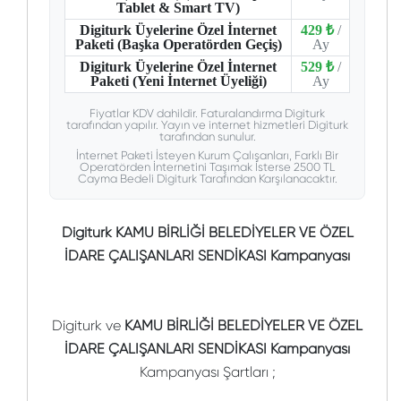
Tablet & Smart TV)
Digiturk Üyelerine Özel İnternet
429 ₺
/
Paketi (Başka Operatörden Geçiş)
Ay
Digiturk Üyelerine Özel İnternet
529 ₺
/
Paketi (Yeni İnternet Üyeliği)
Ay
Fiyatlar KDV dahildir. Faturalandırma Digiturk
tarafından yapılır. Yayın ve internet hizmetleri Digiturk
tarafından sunulur.
İnternet Paketi İsteyen Kurum Çalışanları, Farklı Bir
Operatörden İnternetini Taşımak İsterse 2500 TL
Cayma Bedeli Digiturk Tarafından Karşılanacaktır.
Digiturk KAMU BİRLİĞİ BELEDİYELER VE ÖZEL
İDARE ÇALIŞANLARI SENDİKASI Kampanyası
Digiturk ve
KAMU BİRLİĞİ BELEDİYELER VE ÖZEL
İDARE ÇALIŞANLARI SENDİKASI Kampanyası
Kampanyası Şartları ;