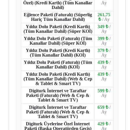
Özel) (Kredi Kartlı) (Tüm Kanallar
Ay
Dahil)
Eğlence Paketi (Faturalı) (Süperlig
261,75
Hariç Tüm Kanallar Dahil)
₺
/ Ay
Yıldız Dolu Paketi (Kredi Kartlı)
349 ₺
/
(Tüm Kanallar Dahil) (Süper KOİ)
Ay
Yıldız Dolu Paketi (Faturalı) (Tüm
399 ₺
/
Kanallar Dahil) (Süper KOİ)
Ay
Yıldız Dolu Paketi (Kredi Kartlı)
379 ₺
/
(Tüm Kanallar Dahil) (KOİ)
Ay
Yıldız Dolu Paketi (Faturalı) (Tüm
439 ₺
/
Kanallar Dahil) (KOİ)
Ay
Yıldız Dolu Paketi (Kredi Kartlı)
439 ₺
/
(Tüm Kanallar Dahil) (Web & Cep
Ay
& Tablet & Smart TV)
Digiturk İnternet ve Taraftar
599 ₺
/
Paketi (Faturalı) (Web & Cep &
Ay
Tablet & Smart TV)
Digiturk İnternet ve Taraftar
659 ₺
/
Paketi (Faturalı) (Web & Cep &
Ay
Tablet & Smart TV)
Digiturk Üyelerine Özel İnternet
429 ₺
/
Paketi (Başka Operatörden Geçiş)
Ay