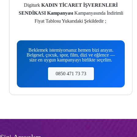
Digiturk
KADIN TİCARET İŞVERENLERİ
SENDİKASI Kampanyası
Kampanyasında İndirimli
Fiyat Tablosu Yukarıdaki Şekildedir ;
Beklemek istemiyorsanız hemen bizi arayın.
Belgesel, çocuk, spor, film, dizi ve eğlence —
size en uygun kampanyayı birlikte seçelim.
0850 471 73 73