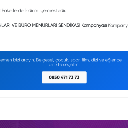
li Paketlerde İndirim İçermektedir.
NLARI VE BÜRO MEMURLARI SENDİKASI Kampanyası
Kampanyas
men bizi arayın. Belgesel, çocuk, spor, film, dizi ve eğlence
birlikte seçelim.
0850 471 73 73