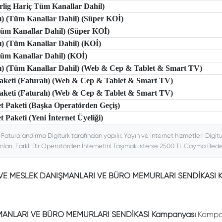
erlig Hariç Tüm Kanallar Dahil)
lı) (Tüm Kanallar Dahil) (Süper KOİ)
(Tüm Kanallar Dahil) (Süper KOİ)
lı) (Tüm Kanallar Dahil) (KOİ)
(Tüm Kanallar Dahil) (KOİ)
tlı) (Tüm Kanallar Dahil) (Web & Cep & Tablet & Smart TV)
 Paketi (Faturalı) (Web & Cep & Tablet & Smart TV)
 Paketi (Faturalı) (Web & Cep & Tablet & Smart TV)
et Paketi (Başka Operatörden Geçiş)
t Paketi (Yeni İnternet Üyeliği)
. Faturalandırma Digiturk tarafından yapılır. Yayın ve internet hizmetleri Digitu
nları, Farklı Bir Operatörden İnternetini Taşımak İsterse 2500 TL Cayma Bedeli
İŞ VE MESLEK DANIŞMANLARI VE BÜRO MEMURLARI SENDİKASI 
MANLARI VE BÜRO MEMURLARI SENDİKASI Kampanyası
Kampany