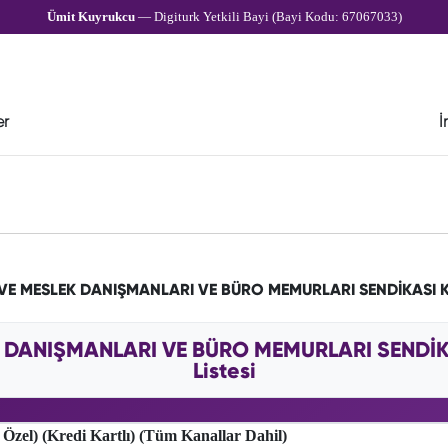
Ümit Kuyrukcu
— Digiturk Yetkili Bayi (Bayi Kodu: 67067033)
er
İ
İŞ VE MESLEK DANIŞMANLARI VE BÜRO MEMURLARI SENDİKASI 
EK DANIŞMANLARI VE BÜRO MEMURLARI SENDİK
Listesi
 Özel) (Kredi Kartlı) (Tüm Kanallar Dahil)