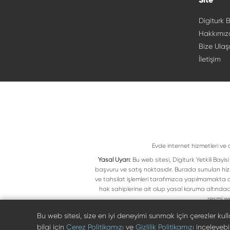
Digiturk B
Hakkımız
Bize Ulaş
İletişim
Evde internet hizmetleri ve 
Yasal Uyarı:
Bu web sitesi, Digiturk Yetkili Bay
başvuru ve satış noktasıdır. Burada sunulan hiz
ve tahsilat işlemleri tarafımızca yapılmamakta ol
hak sahiplerine ait olup yasal koruma altındad
resmi we
Bu web sitesi, size en iyi deneyimi sunmak için çerezler ku
bilgi için
Çerez Politikamızı
ve
Gizlilik Politikamızı
inceleyebili