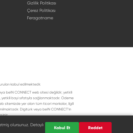
Gizlilik Politikası
Çerez Politikası
Feragatname
uruları kabul edilmektedir.
eya beIN CONNECT web sitesi değildir; yetkili
, yetkili bayi sıfatıyla sağlanmaktadır. Ödeme
 sitemizde yer alan tüm ticari markalar, ilgili
llanılmaktadır. Digitürk veya beIN CONNECT’in
siniz.
etmiş olursunuz. Detaylı
Kabul Et
Reddet