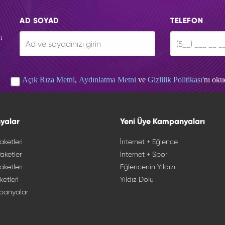
AD SOYAD
TELEFON
u
Açık Rıza Metni
,
Aydınlatma Metni
ve
Gizlilik Politikası
'nı ok
yalar
Yeni Üye Kampanyaları
aketleri
İnternet + Eğlence
aketler
İnternet + Spor
aketleri
Eğlencenin Yıldızı
ketleri
Yıldız Dolu
panyalar