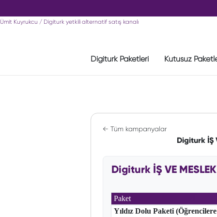
Ümit Kuyrukcu / Digiturk yetkili alternatif satış kanalı
Digiturk Paketleri
Kutusuz Paketl
← Tüm kampanyalar
Digiturk 
Digiturk İŞ VE MESL
Paket
Yıldız Dolu Paketi (Öğrencilere