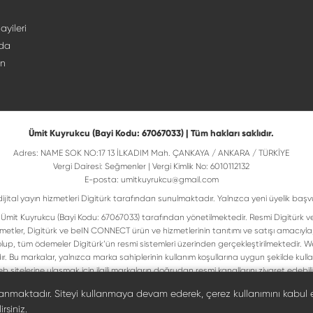
ayileri
da
ın
Ümit Kuyrukcu (Bayi Kodu: 67067033) | Tüm hakları saklıdır.
Adres: NAME SOK NO:17 13 İLKADIM Mah. ÇANKAYA / ANKARA / TÜRKİYE
Vergi Dairesi: Seğmenler | Vergi Kimlik No: 6010112132
E-posta:
umitkuyrukcu@gmail.com
dijital yayın hizmetleri Digitürk tarafından sunulmaktadır. Yalnızca yeni üyelik başv
isi Ümit Kuyrukcu (Bayi Kodu: 67067033) tarafından yönetilmektedir. Resmi Digitürk v
metler, Digitürk ve beIN CONNECT ürün ve hizmetlerinin tanıtımı ve satışı amacıyla
up, tüm ödemeler Digitürk’ün resmi sistemleri üzerinden gerçekleştirilmektedir. Web
ır. Bu markalar, yalnızca marka sahiplerinin kullanım koşullarına uygun şekilde ku
b sitelerine ulaşmak için ilgili markaların doğrudan resmi kanallarını ziyaret edebilir
Digiturk resmî bayi listesinde doğrulayın
llanmaktadır. Siteyi kullanmaya devam ederek, çerez kullanımını kabul 
rsiniz.
©
2026
Ümit Kuyrukcu. Tüm hakları saklıdır.