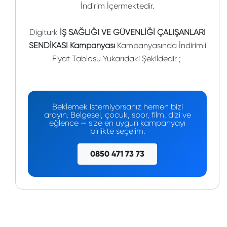
İndirim İçermektedir.
Digiturk
İŞ SAĞLIĞI VE GÜVENLİĞİ ÇALIŞANLARI
SENDİKASI Kampanyası
Kampanyasında İndirimli
Fiyat Tablosu Yukarıdaki Şekildedir ;
Beklemek istemiyorsanız hemen bizi
arayın. Belgesel, çocuk, spor, film, dizi ve
eğlence — size en uygun kampanyayı
birlikte seçelim.
0850 471 73 73