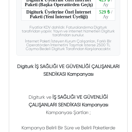
Paketi (Başka Operatörden Geçiş)
Ay
Digiturk Üyelerine Özel İnternet
529 ₺
/
Paketi (Yeni İnternet Üyeliği)
Ay
Fiyatlar KDV dahildir. Faturalandırma Digiturk
tarafından yapılır. Yayın ve internet hizmetleri Digiturk
tarafından sunulur.
İnternet Paketi İsteyen Kurum Çalışanları, Farklı Bir
Operatörden İnternetini Taşımak İsterse 2500 TL
Cayma Bedeli Digiturk Tarafından Karşılanacaktır.
Digiturk İŞ SAĞLIĞI VE GÜVENLİĞİ ÇALIŞANLARI
SENDİKASI Kampanyası
Digiturk ve
İŞ SAĞLIĞI VE GÜVENLİĞİ
ÇALIŞANLARI SENDİKASI Kampanyası
Kampanyası Şartları ;
Kampanya Belirli Bir Süre ve Belirli Paketlerde