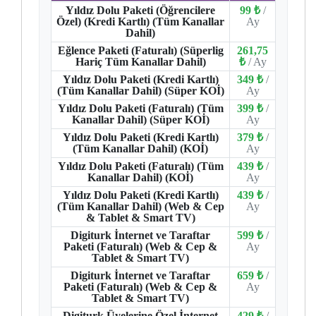
Yıldız Dolu Paketi (Öğrencilere
99 ₺
/
Özel) (Kredi Kartlı) (Tüm Kanallar
Ay
Dahil)
Eğlence Paketi (Faturalı) (Süperlig
261,75
Hariç Tüm Kanallar Dahil)
₺
/ Ay
Yıldız Dolu Paketi (Kredi Kartlı)
349 ₺
/
(Tüm Kanallar Dahil) (Süper KOİ)
Ay
Yıldız Dolu Paketi (Faturalı) (Tüm
399 ₺
/
Kanallar Dahil) (Süper KOİ)
Ay
Yıldız Dolu Paketi (Kredi Kartlı)
379 ₺
/
(Tüm Kanallar Dahil) (KOİ)
Ay
Yıldız Dolu Paketi (Faturalı) (Tüm
439 ₺
/
Kanallar Dahil) (KOİ)
Ay
Yıldız Dolu Paketi (Kredi Kartlı)
439 ₺
/
(Tüm Kanallar Dahil) (Web & Cep
Ay
& Tablet & Smart TV)
Digiturk İnternet ve Taraftar
599 ₺
/
Paketi (Faturalı) (Web & Cep &
Ay
Tablet & Smart TV)
Digiturk İnternet ve Taraftar
659 ₺
/
Paketi (Faturalı) (Web & Cep &
Ay
Tablet & Smart TV)
Digiturk Üyelerine Özel İnternet
429 ₺
/