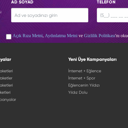
AD SOYAD
TELEFON
u
Açık Rıza Metni
,
Aydınlatma Metni
ve
Gizlilik Politikası
'nı ok
yalar
Yeni Üye Kampanyaları
aketleri
İnternet + Eğlence
aketler
İnternet + Spor
aketleri
Eğlencenin Yıldızı
ketleri
Yıldız Dolu
panyalar