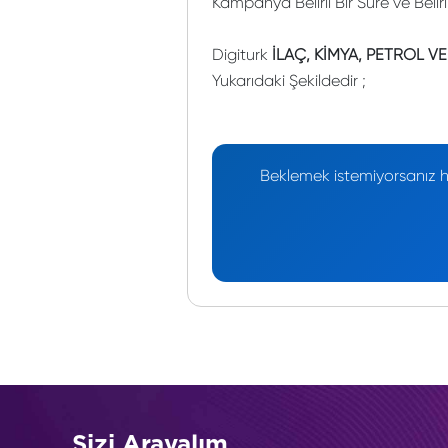
Kampanya Belirli Bir Süre ve Belir
Digiturk
İLAÇ, KİMYA, PETROL VE
Yukarıdaki Şekildedir ;
Beklemek istemiyorsanız he
Sizi Arayalım