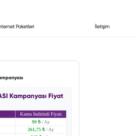
nternet Paketleri
İletişim
Kampanyası
ASI Kampanyası Fiyat
Kamu İndirimli Fiyatı
99 ₺
/ Ay
261,75 ₺
/ Ay