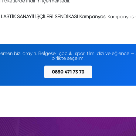
li Paketlerde İndirim İçermektedir.
 LASTİK SANAYİİ İŞÇİLERİ SENDİKASI Kampanyası
Kampanyasınd
men bizi arayın. Belgesel, çocuk, spor, film, dizi ve eğlence
birlikte seçelim.
0850 471 73 73