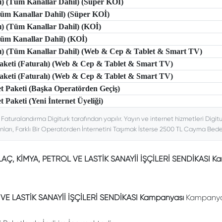
lı) (Tüm Kanallar Dahil) (Süper KOİ)
(Tüm Kanallar Dahil) (Süper KOİ)
lı) (Tüm Kanallar Dahil) (KOİ)
(Tüm Kanallar Dahil) (KOİ)
tlı) (Tüm Kanallar Dahil) (Web & Cep & Tablet & Smart TV)
 Paketi (Faturalı) (Web & Cep & Tablet & Smart TV)
 Paketi (Faturalı) (Web & Cep & Tablet & Smart TV)
et Paketi (Başka Operatörden Geçiş)
t Paketi (Yeni İnternet Üyeliği)
. Faturalandırma Digiturk tarafından yapılır. Yayın ve internet hizmetleri Digitu
nları, Farklı Bir Operatörden İnternetini Taşımak İsterse 2500 TL Cayma Bedeli
 İLAÇ, KİMYA, PETROL VE LASTİK SANAYİİ İŞÇİLERİ SENDİKASI K
 VE LASTİK SANAYİİ İŞÇİLERİ SENDİKASI Kampanyası
Kampanyası