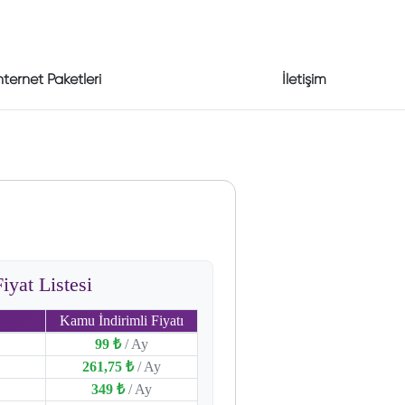
nternet Paketleri
İletişim
yat Listesi
Kamu İndirimli Fiyatı
99 ₺
/ Ay
261,75 ₺
/ Ay
349 ₺
/ Ay