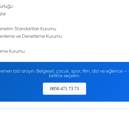
ürlüğü
şlar
netim Standartları Kurumu
Düzenleme ve Denetleme Kurumu
leme Kurumu
men bizi arayın. Belgesel, çocuk, spor, film, dizi ve eğlence
birlikte seçelim.
0850 471 73 73