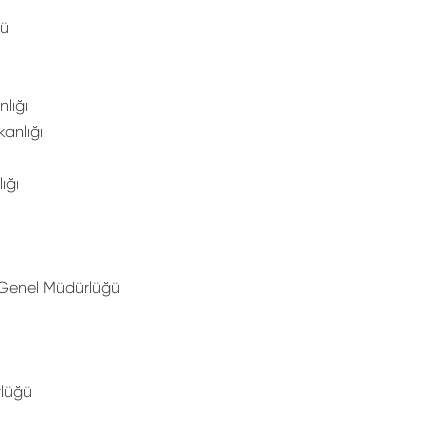
ğü
nlığı
kanlığı
ığı
Genel Müdürlüğü
rlüğü