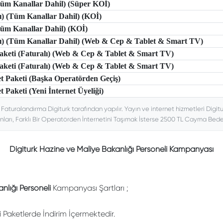
(Tüm Kanallar Dahil) (Süper KOİ)
lı) (Tüm Kanallar Dahil) (KOİ)
(Tüm Kanallar Dahil) (KOİ)
tlı) (Tüm Kanallar Dahil) (Web & Cep & Tablet & Smart TV)
 Paketi (Faturalı) (Web & Cep & Tablet & Smart TV)
 Paketi (Faturalı) (Web & Cep & Tablet & Smart TV)
et Paketi (Başka Operatörden Geçiş)
t Paketi (Yeni İnternet Üyeliği)
. Faturalandırma Digiturk tarafından yapılır. Yayın ve internet hizmetleri Digitu
nları, Farklı Bir Operatörden İnternetini Taşımak İsterse 2500 TL Cayma Bedeli
Digiturk Hazine ve Maliye Bakanlığı Personeli Kampanyası
nlığı Personeli
Kampanyası Şartları ;
li Paketlerde İndirim İçermektedir.