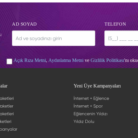
AD SOYAD
TELEFON
u
Açık Rıza Metni
,
Aydınlatma Metni
ve
Gizlilik Politikası
'nı ok
alar
Yeni Üye Kampanyaları
aketleri
İnternet + Eğlence
aketler
İnternet + Spor
aketleri
Eğlencenin Yıldızı
ketleri
Yıldız Dolu
panyalar