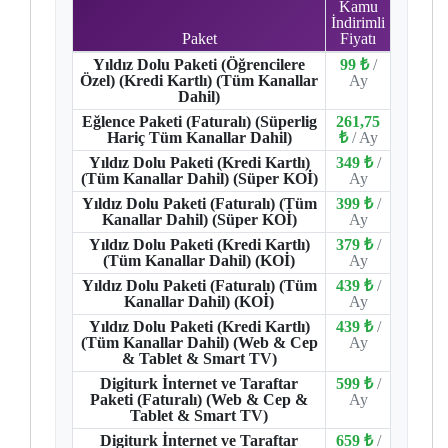
Kamu
İndirimli
Paket
Fiyatı
Yıldız Dolu Paketi (Öğrencilere
99 ₺
/
Özel) (Kredi Kartlı) (Tüm Kanallar
Ay
Dahil)
Eğlence Paketi (Faturalı) (Süperlig
261,75
Hariç Tüm Kanallar Dahil)
₺
/ Ay
Yıldız Dolu Paketi (Kredi Kartlı)
349 ₺
/
(Tüm Kanallar Dahil) (Süper KOİ)
Ay
Yıldız Dolu Paketi (Faturalı) (Tüm
399 ₺
/
Kanallar Dahil) (Süper KOİ)
Ay
Yıldız Dolu Paketi (Kredi Kartlı)
379 ₺
/
(Tüm Kanallar Dahil) (KOİ)
Ay
Yıldız Dolu Paketi (Faturalı) (Tüm
439 ₺
/
Kanallar Dahil) (KOİ)
Ay
Yıldız Dolu Paketi (Kredi Kartlı)
439 ₺
/
(Tüm Kanallar Dahil) (Web & Cep
Ay
& Tablet & Smart TV)
Digiturk İnternet ve Taraftar
599 ₺
/
Paketi (Faturalı) (Web & Cep &
Ay
Tablet & Smart TV)
Digiturk İnternet ve Taraftar
659 ₺
/