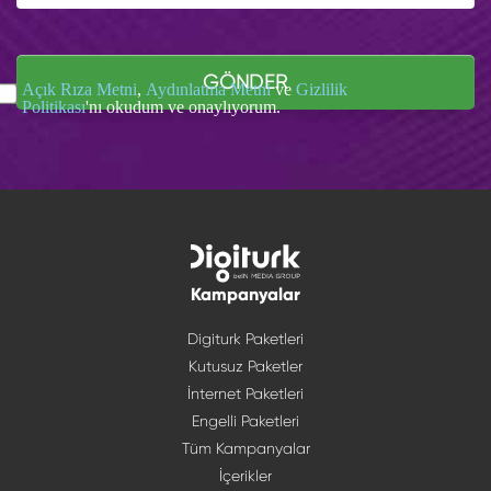
GÖNDER
Açık Rıza Metni
,
Aydınlatma Metni
ve
Gizlilik
Politikası
'nı okudum ve onaylıyorum.
Kampanyalar
Digiturk Paketleri
Kutusuz Paketler
İnternet Paketleri
Engelli Paketleri
Tüm Kampanyalar
İçerikler