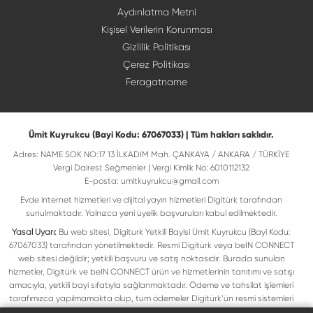
Aydınlatma Metni
Kişisel Verilerin Korunması
Gizlilik Politikası
Çerez Politikası
Feragatname
Ümit Kuyrukcu (Bayi Kodu: 67067033) | Tüm hakları saklıdır.
Adres: NAME SOK NO:17 13 İLKADIM Mah. ÇANKAYA / ANKARA / TÜRKİYE
Vergi Dairesi: Seğmenler | Vergi Kimlik No: 6010112132
E-posta:
umitkuyrukcu@gmail.com
Evde internet hizmetleri ve dijital yayın hizmetleri Digitürk tarafından
sunulmaktadır. Yalnızca yeni üyelik başvuruları kabul edilmektedir.
Yasal Uyarı:
Bu web sitesi, Digiturk Yetkili Bayisi Ümit Kuyrukcu (Bayi Kodu:
67067033) tarafından yönetilmektedir. Resmi Digitürk veya beIN CONNECT
web sitesi değildir; yetkili başvuru ve satış noktasıdır. Burada sunulan
hizmetler, Digitürk ve beIN CONNECT ürün ve hizmetlerinin tanıtımı ve satışı
amacıyla, yetkili bayi sıfatıyla sağlanmaktadır. Ödeme ve tahsilat işlemleri
tarafımızca yapılmamakta olup, tüm ödemeler Digitürk’ün resmi sistemleri
üzerinden gerçekleştirilmektedir. Web sitemizde yer alan tüm ticari markalar,