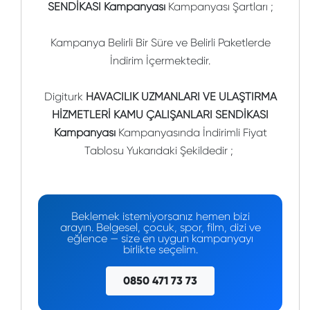
SENDİKASI Kampanyası
Kampanyası Şartları ;
Kampanya Belirli Bir Süre ve Belirli Paketlerde
İndirim İçermektedir.
Digiturk
HAVACILIK UZMANLARI VE ULAŞTIRMA
HİZMETLERİ KAMU ÇALIŞANLARI SENDİKASI
Kampanyası
Kampanyasında İndirimli Fiyat
Tablosu Yukarıdaki Şekildedir ;
Beklemek istemiyorsanız hemen bizi
arayın. Belgesel, çocuk, spor, film, dizi ve
eğlence — size en uygun kampanyayı
birlikte seçelim.
0850 471 73 73