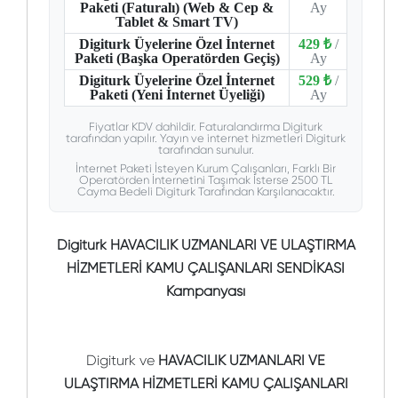
Paketi (Faturalı) (Web & Cep &
Ay
Tablet & Smart TV)
Digiturk Üyelerine Özel İnternet
429 ₺
/
Paketi (Başka Operatörden Geçiş)
Ay
Digiturk Üyelerine Özel İnternet
529 ₺
/
Paketi (Yeni İnternet Üyeliği)
Ay
Fiyatlar KDV dahildir. Faturalandırma Digiturk
tarafından yapılır. Yayın ve internet hizmetleri Digiturk
tarafından sunulur.
İnternet Paketi İsteyen Kurum Çalışanları, Farklı Bir
Operatörden İnternetini Taşımak İsterse 2500 TL
Cayma Bedeli Digiturk Tarafından Karşılanacaktır.
Digiturk HAVACILIK UZMANLARI VE ULAŞTIRMA
HİZMETLERİ KAMU ÇALIŞANLARI SENDİKASI
Kampanyası
Digiturk ve
HAVACILIK UZMANLARI VE
ULAŞTIRMA HİZMETLERİ KAMU ÇALIŞANLARI