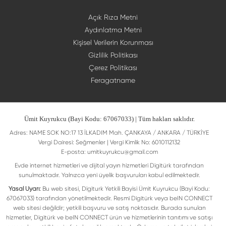
Açık Rıza Metni
Aydınlatma Metni
Kişisel Verilerin Korunması
Gizlilik Politikası
Çerez Politikası
Feragatname
Ümit Kuyrukcu (Bayi Kodu: 67067033) | Tüm hakları saklıdır.
Adres: NAME SOK NO:17 13 İLKADIM Mah. ÇANKAYA / ANKARA / TÜRKİYE
Vergi Dairesi: Seğmenler | Vergi Kimlik No: 6010112132
E-posta:
umitkuyrukcu@gmail.com
Evde internet hizmetleri ve dijital yayın hizmetleri Digitürk tarafından
sunulmaktadır. Yalnızca yeni üyelik başvuruları kabul edilmektedir.
Yasal Uyarı:
Bu web sitesi, Digiturk Yetkili Bayisi Ümit Kuyrukcu (Bayi Kodu:
67067033) tarafından yönetilmektedir. Resmi Digitürk veya beIN CONNECT
web sitesi değildir; yetkili başvuru ve satış noktasıdır. Burada sunulan
hizmetler, Digitürk ve beIN CONNECT ürün ve hizmetlerinin tanıtımı ve satışı