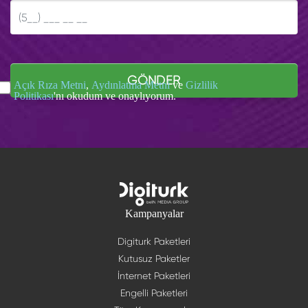
GÖNDER
Açık Rıza Metni
,
Aydınlatma Metni
ve
Gizlilik
Politikası
'nı okudum ve onaylıyorum.
Kampanyalar
Digiturk Paketleri
Kutusuz Paketler
İnternet Paketleri
Engelli Paketleri