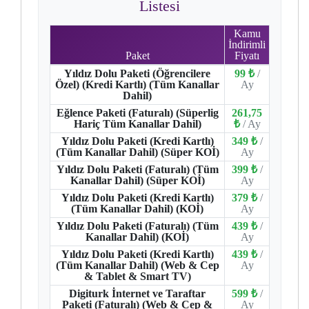
Listesi
Kamu
İndirimli
Paket
Fiyatı
Yıldız Dolu Paketi (Öğrencilere
99 ₺
/
Özel) (Kredi Kartlı) (Tüm Kanallar
Ay
Dahil)
Eğlence Paketi (Faturalı) (Süperlig
261,75
Hariç Tüm Kanallar Dahil)
₺
/ Ay
Yıldız Dolu Paketi (Kredi Kartlı)
349 ₺
/
(Tüm Kanallar Dahil) (Süper KOİ)
Ay
Yıldız Dolu Paketi (Faturalı) (Tüm
399 ₺
/
Kanallar Dahil) (Süper KOİ)
Ay
Yıldız Dolu Paketi (Kredi Kartlı)
379 ₺
/
(Tüm Kanallar Dahil) (KOİ)
Ay
Yıldız Dolu Paketi (Faturalı) (Tüm
439 ₺
/
Kanallar Dahil) (KOİ)
Ay
Yıldız Dolu Paketi (Kredi Kartlı)
439 ₺
/
(Tüm Kanallar Dahil) (Web & Cep
Ay
& Tablet & Smart TV)
Digiturk İnternet ve Taraftar
599 ₺
/
Paketi (Faturalı) (Web & Cep &
Ay