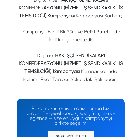
KONFEDERASYONU (HİZMET İŞ SENDİKASI KİLİS
TEMSİLCİĞİ) Kampanyası
Kampanyası Şartları ;
Kampanya Belirli Bir Süre ve Belirli Paketlerde
İndirim İçermektedir.
Digiturk
HAK İŞÇİ SENDİKALARI
KONFEDERASYONU (HİZMET İŞ SENDİKASI KİLİS
TEMSİLCİĞİ) Kampanyası
Kampanyasında
İndirimli Fiyat Tablosu Yukarıdaki Şekildedir ;
Beklemek istemiyorsanız hemen bizi
arayın. Belgesel, çocuk, spor, film, dizi ve
eğlence — size en uygun kampanyayı
birlikte seçelim.
0850 471 73 73