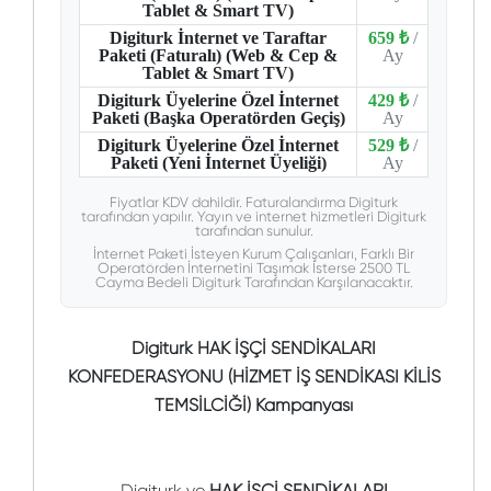
Tablet & Smart TV)
Digiturk İnternet ve Taraftar
659 ₺
/
Paketi (Faturalı) (Web & Cep &
Ay
Tablet & Smart TV)
Digiturk Üyelerine Özel İnternet
429 ₺
/
Paketi (Başka Operatörden Geçiş)
Ay
Digiturk Üyelerine Özel İnternet
529 ₺
/
Paketi (Yeni İnternet Üyeliği)
Ay
Fiyatlar KDV dahildir. Faturalandırma Digiturk
tarafından yapılır. Yayın ve internet hizmetleri Digiturk
tarafından sunulur.
İnternet Paketi İsteyen Kurum Çalışanları, Farklı Bir
Operatörden İnternetini Taşımak İsterse 2500 TL
Cayma Bedeli Digiturk Tarafından Karşılanacaktır.
Digiturk HAK İŞÇİ SENDİKALARI
KONFEDERASYONU (HİZMET İŞ SENDİKASI KİLİS
TEMSİLCİĞİ) Kampanyası
Digiturk ve
HAK İŞÇİ SENDİKALARI