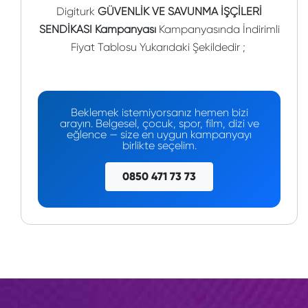
Digiturk
GÜVENLİK VE SAVUNMA İŞÇİLERİ
SENDİKASI Kampanyası
Kampanyasında İndirimli
Fiyat Tablosu Yukarıdaki Şekildedir ;
Beklemek istemiyorsanız hemen bizi
arayın. Belgesel, çocuk, spor, film, dizi ve
eğlence — size en uygun kampanyayı
birlikte seçelim.
0850 471 73 73