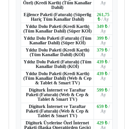
Özel) (Kredi Kartlı) (Tüm Kanallar
Ay
Dahil)
Eğlence Paketi (Faturalı) (Süperlig
261,75
Hariç Tüm Kanallar Dahil)
₺
/ Ay
Yıldız Dolu Paketi (Kredi Kartlı)
349 ₺
/
(Tüm Kanallar Dahil) (Süper KOİ)
Ay
Yıldız Dolu Paketi (Faturalı) (Tüm
399 ₺
/
Kanallar Dahil) (Süper KOİ)
Ay
Yıldız Dolu Paketi (Kredi Kartlı)
379 ₺
/
(Tüm Kanallar Dahil) (KOİ)
Ay
Yıldız Dolu Paketi (Faturalı) (Tüm
439 ₺
/
Kanallar Dahil) (KOİ)
Ay
Yıldız Dolu Paketi (Kredi Kartlı)
439 ₺
/
(Tüm Kanallar Dahil) (Web & Cep
Ay
& Tablet & Smart TV)
Digiturk İnternet ve Taraftar
599 ₺
/
Paketi (Faturalı) (Web & Cep &
Ay
Tablet & Smart TV)
Digiturk İnternet ve Taraftar
659 ₺
/
Paketi (Faturalı) (Web & Cep &
Ay
Tablet & Smart TV)
Digiturk Üyelerine Özel İnternet
429 ₺
/
Paketi (Başka Operatörden Geçiş)
Ay