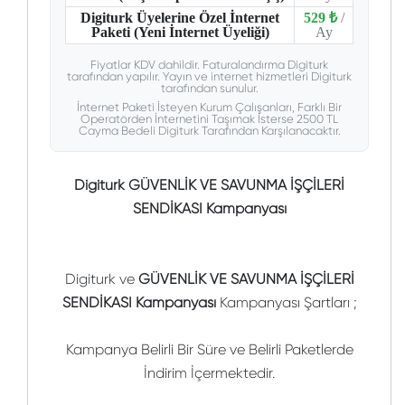
Digiturk Üyelerine Özel İnternet
529 ₺
/
Paketi (Yeni İnternet Üyeliği)
Ay
Fiyatlar KDV dahildir. Faturalandırma Digiturk
tarafından yapılır. Yayın ve internet hizmetleri Digiturk
tarafından sunulur.
İnternet Paketi İsteyen Kurum Çalışanları, Farklı Bir
Operatörden İnternetini Taşımak İsterse 2500 TL
Cayma Bedeli Digiturk Tarafından Karşılanacaktır.
Digiturk GÜVENLİK VE SAVUNMA İŞÇİLERİ
SENDİKASI Kampanyası
Digiturk ve
GÜVENLİK VE SAVUNMA İŞÇİLERİ
SENDİKASI Kampanyası
Kampanyası Şartları ;
Kampanya Belirli Bir Süre ve Belirli Paketlerde
İndirim İçermektedir.