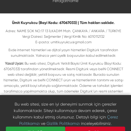
Feragatname
Ümit Kuyrukcu (Bayi Kodu: 67067033) | Tüm hakları saklıdır.
Adres: NAME SOK NO:17 13 İLKADIM Mah. ÇANKAYA / ANKARA / TÜRKİYE
Vergi Dairesi: Seğmenler | Vergi Kimlik No: 6010112132
E-posta:
umitkuyrukcu@gmail.com
Evde internet hizmetleri ve dijital yayın hizmetleri Digitürk tarafından
sunulmaktadır. Yalnızca yeni üyelik başvuruları kabul edilmektedir.
Yasal Uyarı:
Bu web sitesi, Digiturk Yetkili Bayisi Ümit Kuyrukcu (Bayi Kodu:
67067033) tarafından yönetilmektedir. Resmi Digitürk veya beIN CONNECT
web sitesi değildir; yetkili başvuru ve satış noktasıdır. Burada sunulan
hizmetler, Digitürk ve beIN CONNECT ürün ve hizmetlerinin tanıtımı ve satışı
amacıyla, yetkili bayi sıfatıyla sağlanmaktadır. Ödeme ve tahsilat işlemleri
tarafımızca yapılmamakta olup, tüm ödemeler Digitürk’ün resmi sistemleri
üzerinden gerçekleştirilmektedir. Web sitemizde yer alan tüm ticari markalar,
ilgili hak sahiplerine ait olup yasal koruma altındadır. Bu markalar, yalnızca
Bu web sitesi, size en iyi deneyimi sunmak için çerezler
marka sahiplerinin kullanım koşullarına uygun şekilde kullanılmaktadır. Digitürk
kullanmaktadır. Siteyi kullanmaya devam ederek, çerez
veya beIN CONNECT’in resmi web sitelerine ulaşmak için ilgili markaların
kullanımını kabul etmiş olursunuz. Detaylı bilgi için
Çerez
doğrudan resmi kanallarını ziyaret edebilirsiniz.
Politikamızı
ve
Gizlilik Politikamızı
inceleyebilirsiniz.
Digiturk resmî bayi listesinde doğrulayın
Bize Ulaşın