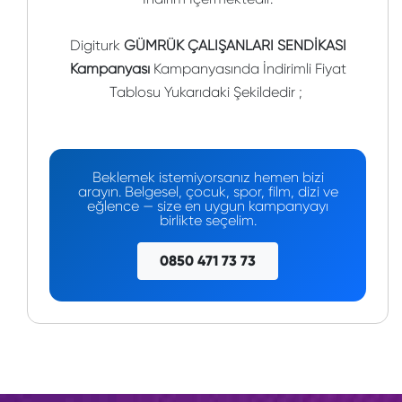
Digiturk
GÜMRÜK ÇALIŞANLARI SENDİKASI
Kampanyası
Kampanyasında İndirimli Fiyat
Tablosu Yukarıdaki Şekildedir ;
Beklemek istemiyorsanız hemen bizi
arayın. Belgesel, çocuk, spor, film, dizi ve
eğlence — size en uygun kampanyayı
birlikte seçelim.
0850 471 73 73