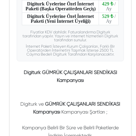
Digiturk Üyelerine Özel İnternet
429 ₺
/
Paketi (Başka Operatörden Geçiş)
Ay
Digiturk Üyelerine Özel İnternet
529 ₺
/
Paketi (Yeni İnternet Üyeliği)
Ay
Fiyatlar KDV dahildir. Faturalandırma Digiturk
tarafından yapılır. Yayın ve internet hizmetleri Digiturk
tarafından sunulur.
İnternet Paketi İsteyen Kurum Çalışanları, Farklı Bir
Operatörden İnternetini Taşımak İsterse 2500 TL
Cayma Bedeli Digiturk Tarafından Karşılanacaktır.
Digiturk GÜMRÜK ÇALIŞANLARI SENDİKASI
Kampanyası
Digiturk ve
GÜMRÜK ÇALIŞANLARI SENDİKASI
Kampanyası
Kampanyası Şartları ;
Kampanya Belirli Bir Süre ve Belirli Paketlerde
İndirim İçermektedir.