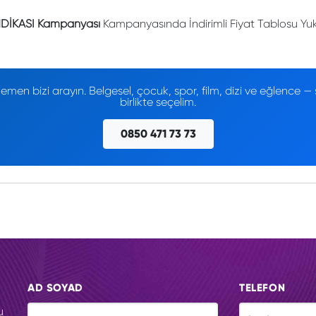
DİKASI Kampanyası
Kampanyasında İndirimli Fiyat Tablosu Yuka
men bizi arayın. Belgesel, çocuk, spor, film, dizi ve eğlence
birlikte seçelim.
0850 471 73 73
AD SOYAD
TELEFON
u