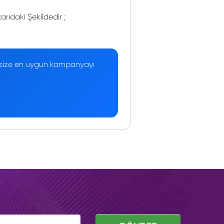
rıdaki Şekildedir ;
 — size en uygun kampanyayı