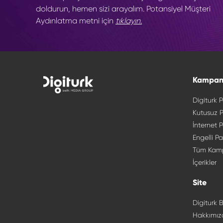
doldurun, hemen sizi arayalım. Potansiyel Müşteri
Aydınlatma metni için
tıklayın.
Kampan
Digiturk P
Kutusuz P
İnternet P
Engelli Pa
Tüm Kam
İçerikler
Site
Digiturk B
Hakkımız