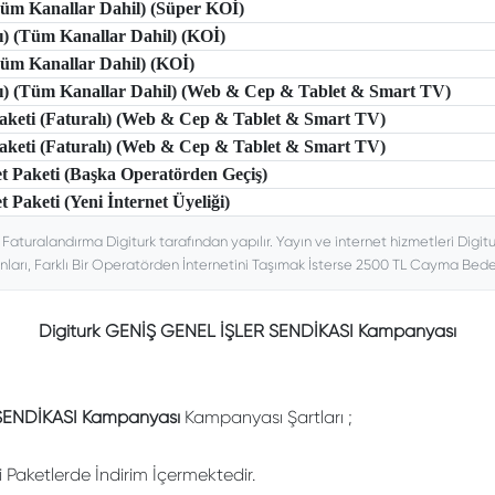
(Tüm Kanallar Dahil) (Süper KOİ)
lı) (Tüm Kanallar Dahil) (KOİ)
(Tüm Kanallar Dahil) (KOİ)
tlı) (Tüm Kanallar Dahil) (Web & Cep & Tablet & Smart TV)
 Paketi (Faturalı) (Web & Cep & Tablet & Smart TV)
 Paketi (Faturalı) (Web & Cep & Tablet & Smart TV)
et Paketi (Başka Operatörden Geçiş)
t Paketi (Yeni İnternet Üyeliği)
. Faturalandırma Digiturk tarafından yapılır. Yayın ve internet hizmetleri Digitu
nları, Farklı Bir Operatörden İnternetini Taşımak İsterse 2500 TL Cayma Bedeli
Digiturk GENİŞ GENEL İŞLER SENDİKASI Kampanyası
SENDİKASI Kampanyası
Kampanyası Şartları ;
li Paketlerde İndirim İçermektedir.