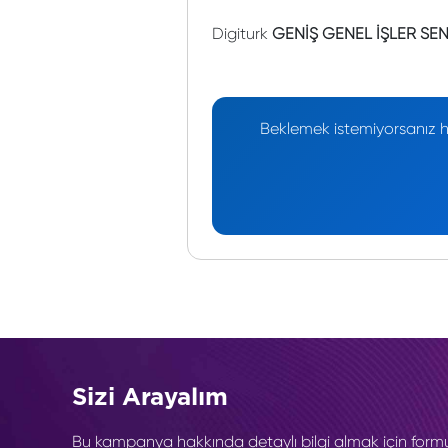
Digiturk
GENİŞ GENEL İŞLER SEN
Beklemek istemiyorsanız he
Sizi Arayalım
Bu kampanya hakkında detaylı bilgi almak için form