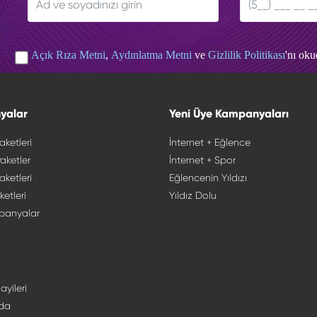
Açık Rıza Metni
,
Aydınlatma Metni
ve
Gizlilik Politikası
'nı ok
yalar
Yeni Üye Kampanyaları
aketleri
İnternet + Eğlence
aketler
İnternet + Spor
aketleri
Eğlencenin Yıldızı
ketleri
Yıldız Dolu
panyalar
ayileri
da