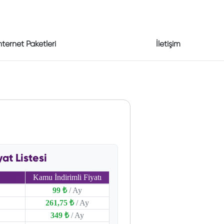
nternet Paketleri
İletişim
t Listesi
Kamu İndirimli Fiyatı
99 ₺
/ Ay
261,75 ₺
/ Ay
349 ₺
/ Ay