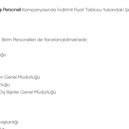
ı Personeli
Kampanyasında İndirimli Fiyat Tablosu Yukarıdaki Şe
rim Personelleri de Yararlanabilmektedir;
üğü
ü
yon Genel Müdürlüğü
rlüğü
ış İlişkiler Genel Müdürlüğü
Başkanlığı