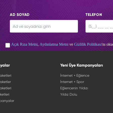
AD SOYAD
TELEFON
Açık Rıza Metni
,
Aydınlatma Metni
ve
Gizlilik Politikası
'nı ok
yalar
Yeni Üye Kampanyaları
aketleri
İnternet + Eğlence
aketler
İnternet + Spor
aketleri
Eğlencenin Yıldızı
ketleri
Yıldız Dolu
panyalar