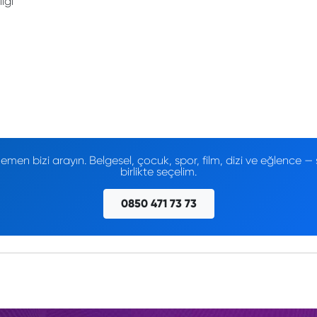
ığı
men bizi arayın. Belgesel, çocuk, spor, film, dizi ve eğlence
birlikte seçelim.
0850 471 73 73