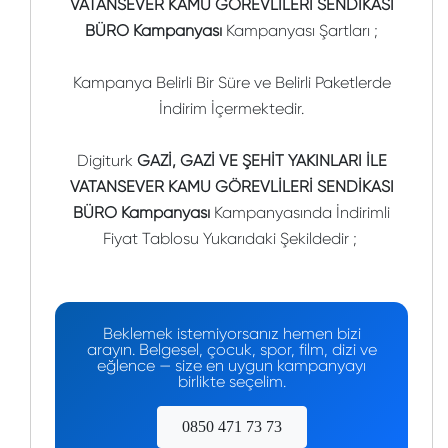
VATANSEVER KAMU GÖREVLİLERİ SENDİKASI
BÜRO Kampanyası
Kampanyası Şartları ;
Kampanya Belirli Bir Süre ve Belirli Paketlerde
İndirim İçermektedir.
Digiturk
GAZİ, GAZİ VE ŞEHİT YAKINLARI İLE
VATANSEVER KAMU GÖREVLİLERİ SENDİKASI
BÜRO Kampanyası
Kampanyasında İndirimli
Fiyat Tablosu Yukarıdaki Şekildedir ;
Beklemek istemiyorsanız hemen bizi
arayın. Belgesel, çocuk, spor, film, dizi ve
eğlence — size en uygun kampanyayı
birlikte seçelim.
0850 471 73 73