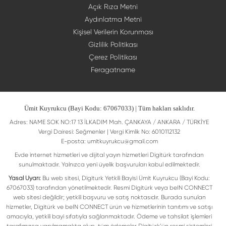
Açık Rıza Metni
Aydınlatma Metni
Kişisel Verilerin Korunması
Gizlilik Politikası
Çerez Politikası
Feragatname
Ümit Kuyrukcu (Bayi Kodu: 67067033) | Tüm hakları saklıdır.
Adres: NAME SOK NO:17 13 İLKADIM Mah. ÇANKAYA / ANKARA / TÜRKİYE
Vergi Dairesi: Seğmenler | Vergi Kimlik No: 6010112132
E-posta:
umitkuyrukcu@gmail.com
Evde internet hizmetleri ve dijital yayın hizmetleri Digitürk tarafından
sunulmaktadır. Yalnızca yeni üyelik başvuruları kabul edilmektedir.
Yasal Uyarı:
Bu web sitesi, Digiturk Yetkili Bayisi Ümit Kuyrukcu (Bayi Kodu:
67067033) tarafından yönetilmektedir. Resmi Digitürk veya beIN CONNECT
web sitesi değildir; yetkili başvuru ve satış noktasıdır. Burada sunulan
hizmetler, Digitürk ve beIN CONNECT ürün ve hizmetlerinin tanıtımı ve satışı
amacıyla, yetkili bayi sıfatıyla sağlanmaktadır. Ödeme ve tahsilat işlemleri