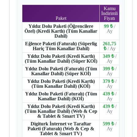
Kamu
İndirimli
Paket
Fiyatı
Yıldız Dolu Paketi (Öğrencilere
99 ₺
/
Özel) (Kredi Kartlı) (Tüm Kanallar
Ay
Dahil)
Eğlence Paketi (Faturalı) (Süperlig
261,75
Hariç Tüm Kanallar Dahil)
₺
/ Ay
Yıldız Dolu Paketi (Kredi Kartlı)
349 ₺
/
(Tüm Kanallar Dahil) (Süper KOİ)
Ay
Yıldız Dolu Paketi (Faturalı) (Tüm
399 ₺
/
Kanallar Dahil) (Süper KOİ)
Ay
Yıldız Dolu Paketi (Kredi Kartlı)
379 ₺
/
(Tüm Kanallar Dahil) (KOİ)
Ay
Yıldız Dolu Paketi (Faturalı) (Tüm
439 ₺
/
Kanallar Dahil) (KOİ)
Ay
Yıldız Dolu Paketi (Kredi Kartlı)
439 ₺
/
(Tüm Kanallar Dahil) (Web & Cep
Ay
& Tablet & Smart TV)
Digiturk İnternet ve Taraftar
599 ₺
/
Paketi (Faturalı) (Web & Cep &
Ay
Tablet & Smart TV)