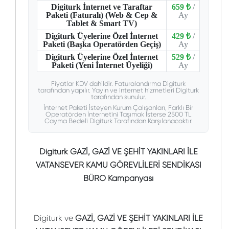
Digiturk İnternet ve Taraftar
659 ₺
/
Paketi (Faturalı) (Web & Cep &
Ay
Tablet & Smart TV)
Digiturk Üyelerine Özel İnternet
429 ₺
/
Paketi (Başka Operatörden Geçiş)
Ay
Digiturk Üyelerine Özel İnternet
529 ₺
/
Paketi (Yeni İnternet Üyeliği)
Ay
Fiyatlar KDV dahildir. Faturalandırma Digiturk
tarafından yapılır. Yayın ve internet hizmetleri Digiturk
tarafından sunulur.
İnternet Paketi İsteyen Kurum Çalışanları, Farklı Bir
Operatörden İnternetini Taşımak İsterse 2500 TL
Cayma Bedeli Digiturk Tarafından Karşılanacaktır.
Digiturk GAZİ, GAZİ VE ŞEHİT YAKINLARI İLE
VATANSEVER KAMU GÖREVLİLERİ SENDİKASI
BÜRO Kampanyası
Digiturk ve
GAZİ, GAZİ VE ŞEHİT YAKINLARI İLE