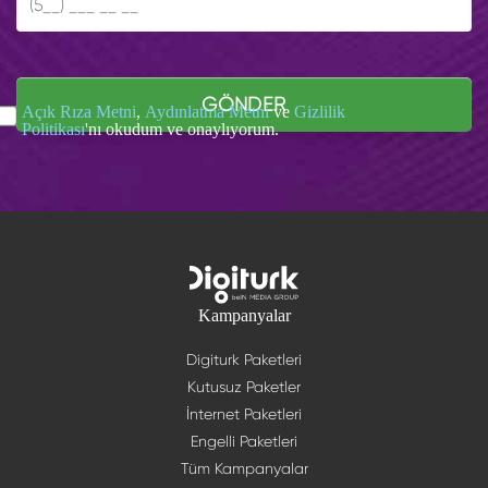
GÖNDER
Açık Rıza Metni
,
Aydınlatma Metni
ve
Gizlilik
Politikası
'nı okudum ve onaylıyorum.
Kampanyalar
Digiturk Paketleri
Kutusuz Paketler
İnternet Paketleri
Engelli Paketleri
Tüm Kampanyalar