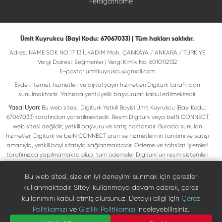
Feragatname
Ümit Kuyrukcu (Bayi Kodu: 67067033) | Tüm hakları saklıdır.
Adres: NAME SOK NO:17 13 İLKADIM Mah. ÇANKAYA / ANKARA / TÜRKİYE
Vergi Dairesi: Seğmenler | Vergi Kimlik No: 6010112132
E-posta:
umitkuyrukcu@gmail.com
Evde internet hizmetleri ve dijital yayın hizmetleri Digitürk tarafından
sunulmaktadır. Yalnızca yeni üyelik başvuruları kabul edilmektedir.
Yasal Uyarı:
Bu web sitesi, Digiturk Yetkili Bayisi Ümit Kuyrukcu (Bayi Kodu:
67067033) tarafından yönetilmektedir. Resmi Digitürk veya beIN CONNECT
web sitesi değildir; yetkili başvuru ve satış noktasıdır. Burada sunulan
hizmetler, Digitürk ve beIN CONNECT ürün ve hizmetlerinin tanıtımı ve satışı
amacıyla, yetkili bayi sıfatıyla sağlanmaktadır. Ödeme ve tahsilat işlemleri
tarafımızca yapılmamakta olup, tüm ödemeler Digitürk’ün resmi sistemleri
üzerinden gerçekleştirilmektedir. Web sitemizde yer alan tüm ticari markalar,
ilgili hak sahiplerine ait olup yasal koruma altındadır. Bu markalar, yalnızca
Bu web sitesi, size en iyi deneyimi sunmak için çerezler
marka sahiplerinin kullanım koşullarına uygun şekilde kullanılmaktadır. Digitürk
kullanmaktadır. Siteyi kullanmaya devam ederek, çerez
veya beIN CONNECT’in resmi web sitelerine ulaşmak için ilgili markaların
kullanımını kabul etmiş olursunuz. Detaylı bilgi için
Çerez
doğrudan resmi kanallarını ziyaret edebilirsiniz.
Politikamızı
ve
Gizlilik Politikamızı
inceleyebilirsiniz.
Digiturk resmî bayi listesinde doğrulayın
Bize Ulaşın