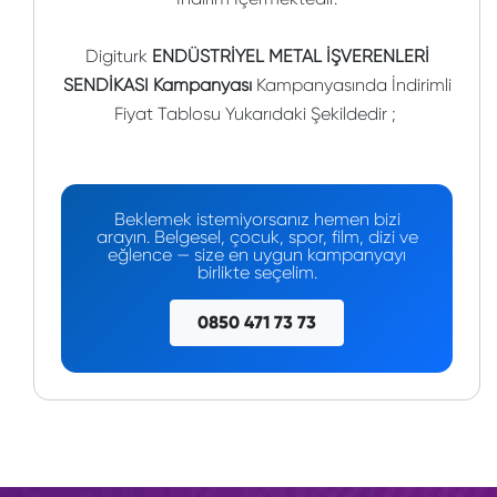
Digiturk
ENDÜSTRİYEL METAL İŞVERENLERİ
SENDİKASI Kampanyası
Kampanyasında İndirimli
Fiyat Tablosu Yukarıdaki Şekildedir ;
Beklemek istemiyorsanız hemen bizi
arayın. Belgesel, çocuk, spor, film, dizi ve
eğlence — size en uygun kampanyayı
birlikte seçelim.
0850 471 73 73