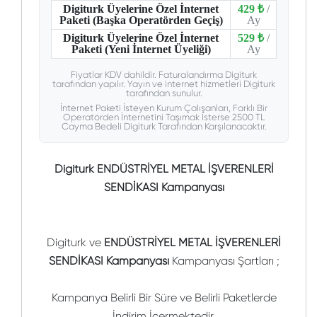
Digiturk Üyelerine Özel İnternet
429 ₺
/
Paketi (Başka Operatörden Geçiş)
Ay
Digiturk Üyelerine Özel İnternet
529 ₺
/
Paketi (Yeni İnternet Üyeliği)
Ay
Fiyatlar KDV dahildir. Faturalandırma Digiturk
tarafından yapılır. Yayın ve internet hizmetleri Digiturk
tarafından sunulur.
İnternet Paketi İsteyen Kurum Çalışanları, Farklı Bir
Operatörden İnternetini Taşımak İsterse 2500 TL
Cayma Bedeli Digiturk Tarafından Karşılanacaktır.
Digiturk ENDÜSTRİYEL METAL İŞVERENLERİ
SENDİKASI Kampanyası
Digiturk ve
ENDÜSTRİYEL METAL İŞVERENLERİ
SENDİKASI Kampanyası
Kampanyası Şartları ;
Kampanya Belirli Bir Süre ve Belirli Paketlerde
İndirim İçermektedir.