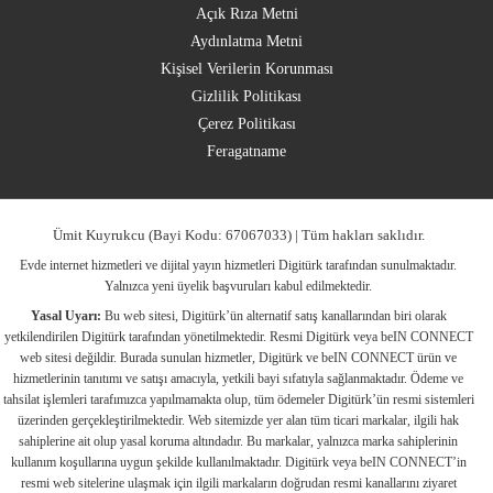
Açık Rıza Metni
Aydınlatma Metni
Kişisel Verilerin Korunması
Gizlilik Politikası
Çerez Politikası
Feragatname
Ümit Kuyrukcu (Bayi Kodu: 67067033) | Tüm hakları saklıdır.
Evde internet hizmetleri ve dijital yayın hizmetleri Digitürk tarafından sunulmaktadır.
Yalnızca yeni üyelik başvuruları kabul edilmektedir.
Yasal Uyarı:
Bu web sitesi, Digitürk’ün alternatif satış kanallarından biri olarak
yetkilendirilen Digitürk tarafından yönetilmektedir. Resmi Digitürk veya beIN CONNECT
web sitesi değildir. Burada sunulan hizmetler, Digitürk ve beIN CONNECT ürün ve
hizmetlerinin tanıtımı ve satışı amacıyla, yetkili bayi sıfatıyla sağlanmaktadır. Ödeme ve
tahsilat işlemleri tarafımızca yapılmamakta olup, tüm ödemeler Digitürk’ün resmi sistemleri
üzerinden gerçekleştirilmektedir. Web sitemizde yer alan tüm ticari markalar, ilgili hak
sahiplerine ait olup yasal koruma altındadır. Bu markalar, yalnızca marka sahiplerinin
kullanım koşullarına uygun şekilde kullanılmaktadır. Digitürk veya beIN CONNECT’in
resmi web sitelerine ulaşmak için ilgili markaların doğrudan resmi kanallarını ziyaret