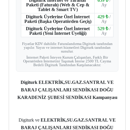
Digiturk İnternet ve Taraftar
659 ₺
/
Paketi (Faturalı) (Web & Cep &
Ay
Tablet & Smart TV)
Digiturk Üyelerine Özel İnternet
429 ₺
/
Paketi (Başka Operatörden Geçiş)
Ay
Digiturk Üyelerine Özel İnternet
529 ₺
/
Paketi (Yeni İnternet Üyeliği)
Ay
Fiyatlar KDV dahildir. Faturalandırma Digiturk tarafından
yapılır. Yayın ve internet hizmetleri Digiturk tarafından
sunulur.
İnternet Paketi İsteyen Kurum Çalışanları, Farklı Bir
Operatörden İnternetini Taşımak İsterse 2500 TL Cayma
Bedeli Digiturk Tarafından Karşılanacaktır.
Digiturk ELEKTRİK,SU.GAZ.SANTRAL VE
BARAJ ÇALIŞANLARI SENDİKASI DOĞU
KARADENİZ ŞUBESİ SENDİKASI Kampanyası
Digiturk ve
ELEKTRİK,SU.GAZ.SANTRAL VE
BARAJ ÇALIŞANLARI SENDİKASI DOĞU