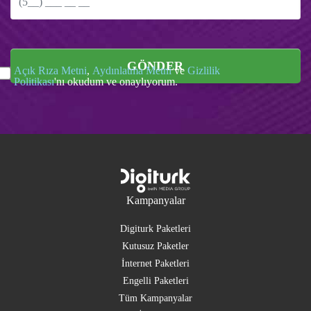
GÖNDER
Açık Rıza Metni
,
Aydınlatma Metni
ve
Gizlilik
Politikası
'nı okudum ve onaylıyorum.
Kampanyalar
Digiturk Paketleri
Kutusuz Paketler
İnternet Paketleri
Engelli Paketleri
Tüm Kampanyalar