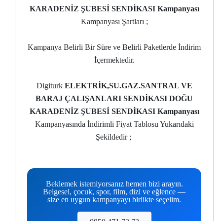
KARADENİZ ŞUBESİ SENDİKASI Kampanyası
Kampanyası Şartları ;
Kampanya Belirli Bir Süre ve Belirli Paketlerde İndirim
İçermektedir.
Digiturk
ELEKTRİK,SU.GAZ.SANTRAL VE
BARAJ ÇALIŞANLARI SENDİKASI DOĞU
KARADENİZ ŞUBESİ SENDİKASI Kampanyası
Kampanyasında İndirimli Fiyat Tablosu Yukarıdaki
Şekildedir ;
Beklemek istemiyorsanız hemen bizi arayın.
Belgesel, çocuk, spor, film, dizi ve eğlence —
size en uygun kampanyayı birlikte seçelim.