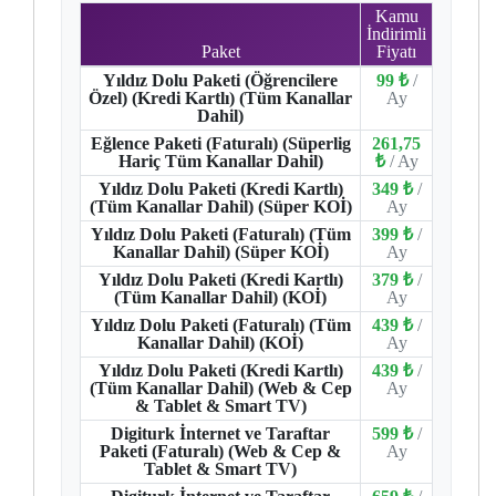
Kamu
İndirimli
Paket
Fiyatı
Yıldız Dolu Paketi (Öğrencilere
99 ₺
/
Özel) (Kredi Kartlı) (Tüm Kanallar
Ay
Dahil)
Eğlence Paketi (Faturalı) (Süperlig
261,75
Hariç Tüm Kanallar Dahil)
₺
/ Ay
Yıldız Dolu Paketi (Kredi Kartlı)
349 ₺
/
(Tüm Kanallar Dahil) (Süper KOİ)
Ay
Yıldız Dolu Paketi (Faturalı) (Tüm
399 ₺
/
Kanallar Dahil) (Süper KOİ)
Ay
Yıldız Dolu Paketi (Kredi Kartlı)
379 ₺
/
(Tüm Kanallar Dahil) (KOİ)
Ay
Yıldız Dolu Paketi (Faturalı) (Tüm
439 ₺
/
Kanallar Dahil) (KOİ)
Ay
Yıldız Dolu Paketi (Kredi Kartlı)
439 ₺
/
(Tüm Kanallar Dahil) (Web & Cep
Ay
& Tablet & Smart TV)
Digiturk İnternet ve Taraftar
599 ₺
/
Paketi (Faturalı) (Web & Cep &
Ay
Tablet & Smart TV)