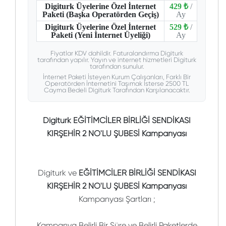
Digiturk Üyelerine Özel İnternet
429 ₺
/
Paketi (Başka Operatörden Geçiş)
Ay
Digiturk Üyelerine Özel İnternet
529 ₺
/
Paketi (Yeni İnternet Üyeliği)
Ay
Fiyatlar KDV dahildir. Faturalandırma Digiturk
tarafından yapılır. Yayın ve internet hizmetleri Digiturk
tarafından sunulur.
İnternet Paketi İsteyen Kurum Çalışanları, Farklı Bir
Operatörden İnternetini Taşımak İsterse 2500 TL
Cayma Bedeli Digiturk Tarafından Karşılanacaktır.
Digiturk EĞİTİMCİLER BİRLİĞİ SENDİKASI
KIRŞEHİR 2 NO'LU ŞUBESİ Kampanyası
Digiturk ve
EĞİTİMCİLER BİRLİĞİ SENDİKASI
KIRŞEHİR 2 NO'LU ŞUBESİ Kampanyası
Kampanyası Şartları ;
Kampanya Belirli Bir Süre ve Belirli Paketlerde