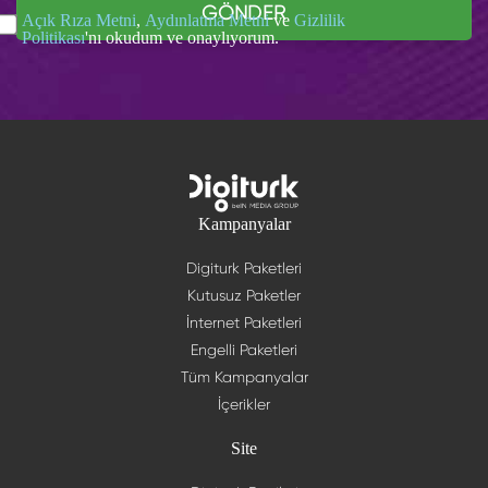
GÖNDER
Açık Rıza Metni
,
Aydınlatma Metni
ve
Gizlilik
Politikası
'nı okudum ve onaylıyorum.
Kampanyalar
Digiturk Paketleri
Kutusuz Paketler
İnternet Paketleri
Engelli Paketleri
Tüm Kampanyalar
İçerikler
Site