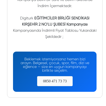
İndirim İçermektedir.
Digiturk
EĞİTİMCİLER BİRLİĞİ SENDİKASI
KIRŞEHİR 2 NO'LU ŞUBESİ Kampanyası
Kampanyasında İndirimli Fiyat Tablosu Yukarıdaki
Şekildedir ;
Beklemek istemiyorsanız hemen bizi
arayın. Belgesel, çocuk, spor, film, dizi ve
eğlence — size en uygun kampanyayı
birlikte seçelim.
0850 471 73 73