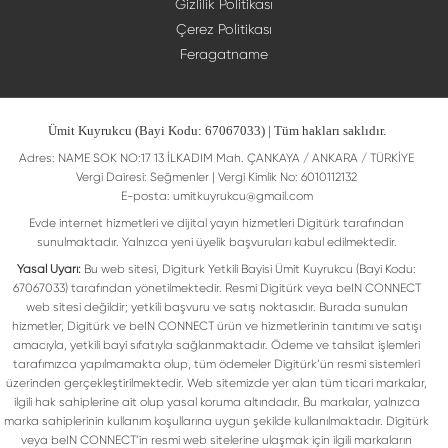
Gizlilik Politikası
Çerez Politikası
Feragatname
Ümit Kuyrukcu (Bayi Kodu: 67067033) | Tüm hakları saklıdır.
Adres: NAME SOK NO:17 13 İLKADIM Mah. ÇANKAYA / ANKARA / TÜRKİYE
Vergi Dairesi: Seğmenler | Vergi Kimlik No: 6010112132
E-posta:
umitkuyrukcu@gmail.com
Evde internet hizmetleri ve dijital yayın hizmetleri Digitürk tarafından
sunulmaktadır. Yalnızca yeni üyelik başvuruları kabul edilmektedir.
Yasal Uyarı:
Bu web sitesi, Digiturk Yetkili Bayisi Ümit Kuyrukcu (Bayi Kodu:
67067033) tarafından yönetilmektedir. Resmi Digitürk veya beIN CONNECT
web sitesi değildir; yetkili başvuru ve satış noktasıdır. Burada sunulan
hizmetler, Digitürk ve beIN CONNECT ürün ve hizmetlerinin tanıtımı ve satışı
amacıyla, yetkili bayi sıfatıyla sağlanmaktadır. Ödeme ve tahsilat işlemleri
tarafımızca yapılmamakta olup, tüm ödemeler Digitürk’ün resmi sistemleri
üzerinden gerçekleştirilmektedir. Web sitemizde yer alan tüm ticari markalar,
ilgili hak sahiplerine ait olup yasal koruma altındadır. Bu markalar, yalnızca
marka sahiplerinin kullanım koşullarına uygun şekilde kullanılmaktadır. Digitürk
veya beIN CONNECT’in resmi web sitelerine ulaşmak için ilgili markaların