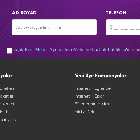
AD SOYAD
TELEFON
u
Açık Rıza Metni
,
Aydınlatma Metni
ve
Gizlilik Politikası
'nı ok
yalar
Yeni Üye Kampanyaları
aketleri
İnternet + Eğlence
aketler
İnternet + Spor
aketleri
Eğlencenin Yıldızı
ketleri
Yıldız Dolu
panyalar