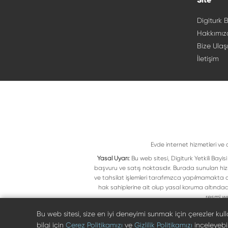
Digiturk B
Hakkımız
Bize Ulaş
İletişim
Evde internet hizmetleri ve 
Yasal Uyarı:
Bu web sitesi, Digiturk Yetkili Bay
başvuru ve satış noktasıdır. Burada sunulan hiz
ve tahsilat işlemleri tarafımızca yapılmamakta ol
hak sahiplerine ait olup yasal koruma altındad
resmi we
Bu web sitesi, size en iyi deneyimi sunmak için çerezler ku
bilgi için
Çerez Politikamızı
ve
Gizlilik Politikamızı
inceleyebili