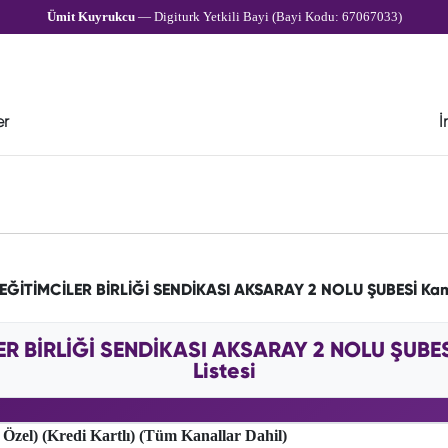
Ümit Kuyrukcu
— Digiturk Yetkili Bayi (Bayi Kodu: 67067033)
er
İ
k EĞİTİMCİLER BİRLİĞİ SENDİKASI AKSARAY 2 NOLU ŞUBESİ Ka
LER BİRLİĞİ SENDİKASI AKSARAY 2 NOLU ŞUBES
Listesi
 Özel) (Kredi Kartlı) (Tüm Kanallar Dahil)