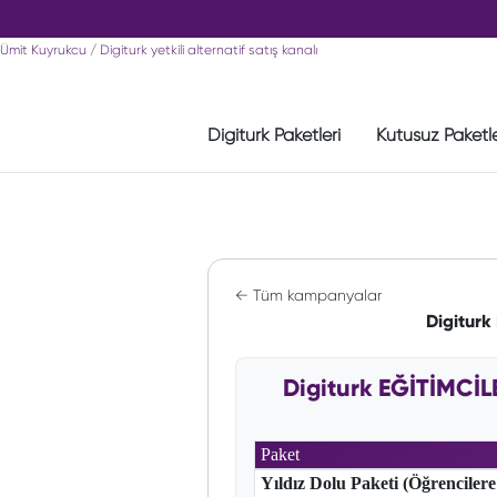
Ümit Kuyrukcu / Digiturk yetkili alternatif satış kanalı
Digiturk Paketleri
Kutusuz Paketl
← Tüm kampanyalar
Digitur
Digiturk EĞİTİMCİ
Paket
Yıldız Dolu Paketi (Öğrencilere