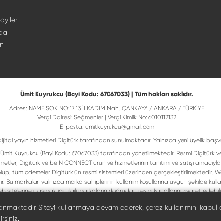
ayileri
da
ın
Ümit Kuyrukcu (Bayi Kodu: 67067033) | Tüm hakları saklıdır.
Adres: NAME SOK NO:17 13 İLKADIM Mah. ÇANKAYA / ANKARA / TÜRKİYE
Vergi Dairesi: Seğmenler | Vergi Kimlik No: 6010112132
E-posta:
umitkuyrukcu@gmail.com
dijital yayın hizmetleri Digitürk tarafından sunulmaktadır. Yalnızca yeni üyelik başv
isi Ümit Kuyrukcu (Bayi Kodu: 67067033) tarafından yönetilmektedir. Resmi Digitürk v
metler, Digitürk ve beIN CONNECT ürün ve hizmetlerinin tanıtımı ve satışı amacıyla
up, tüm ödemeler Digitürk’ün resmi sistemleri üzerinden gerçekleştirilmektedir. Web
ır. Bu markalar, yalnızca marka sahiplerinin kullanım koşullarına uygun şekilde ku
b sitelerine ulaşmak için ilgili markaların doğrudan resmi kanallarını ziyaret edebilir
Digiturk resmî bayi listesinde doğrulayın
llanmaktadır. Siteyi kullanmaya devam ederek, çerez kullanımını kabul 
rsiniz.
©
2026
Ümit Kuyrukcu. Tüm hakları saklıdır.