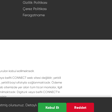
Gizlilik Politikası
Çerez Politikası
Feragatname
uruları kabul edilmektedir.
eya beIN CONNECT web sitesi değildir; yetkili
, yetkili bayi sıfatıyla sağlanmaktadır. Ödeme
 sitemizde yer alan tüm ticari markalar, ilgili
llanılmaktadır. Digitürk veya beIN CONNECT’in
siniz.
etmiş olursunuz. Detaylı
Kabul Et
Reddet