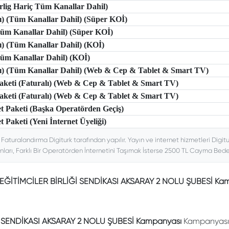
erlig Hariç Tüm Kanallar Dahil)
lı) (Tüm Kanallar Dahil) (Süper KOİ)
(Tüm Kanallar Dahil) (Süper KOİ)
lı) (Tüm Kanallar Dahil) (KOİ)
(Tüm Kanallar Dahil) (KOİ)
tlı) (Tüm Kanallar Dahil) (Web & Cep & Tablet & Smart TV)
 Paketi (Faturalı) (Web & Cep & Tablet & Smart TV)
 Paketi (Faturalı) (Web & Cep & Tablet & Smart TV)
et Paketi (Başka Operatörden Geçiş)
t Paketi (Yeni İnternet Üyeliği)
. Faturalandırma Digiturk tarafından yapılır. Yayın ve internet hizmetleri Digitu
nları, Farklı Bir Operatörden İnternetini Taşımak İsterse 2500 TL Cayma Bedeli
k EĞİTİMCİLER BİRLİĞİ SENDİKASI AKSARAY 2 NOLU ŞUBESİ Ka
İ SENDİKASI AKSARAY 2 NOLU ŞUBESİ Kampanyası
Kampanyası Ş