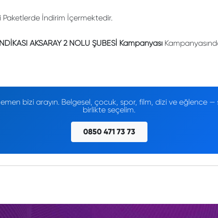
li Paketlerde İndirim İçermektedir.
ENDİKASI AKSARAY 2 NOLU ŞUBESİ Kampanyası
Kampanyasında İ
men bizi arayın. Belgesel, çocuk, spor, film, dizi ve eğlence
birlikte seçelim.
0850 471 73 73