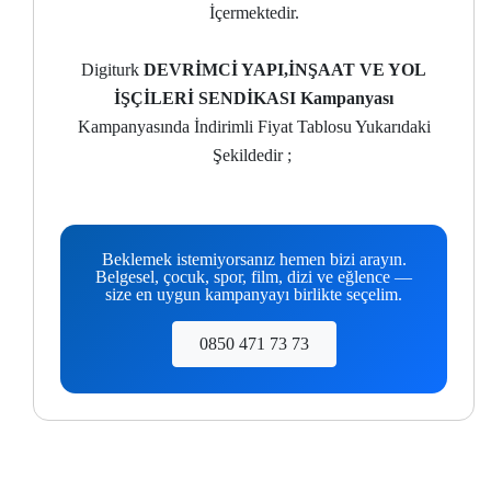
İçermektedir.
Digiturk
DEVRİMCİ YAPI,İNŞAAT VE YOL
İŞÇİLERİ SENDİKASI Kampanyası
Kampanyasında İndirimli Fiyat Tablosu Yukarıdaki
Şekildedir ;
Beklemek istemiyorsanız hemen bizi arayın.
Belgesel, çocuk, spor, film, dizi ve eğlence —
size en uygun kampanyayı birlikte seçelim.
0850 471 73 73