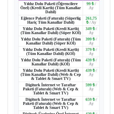
Yıldız Dolu Paketi (Öğrencilere
99 ₺
/
Özel) (Kredi Kartlı) (Tüm Kanallar
Ay
Dahil)
Eğlence Paketi (Faturalı) (Süperlig
261,75
Hariç Tüm Kanallar Dahil)
₺
/ Ay
Yıldız Dolu Paketi (Kredi Kartlı)
349 ₺
/
(Tüm Kanallar Dahil) (Süper KOİ)
Ay
Yıldız Dolu Paketi (Faturalı) (Tüm
399 ₺
/
Kanallar Dahil) (Süper KOİ)
Ay
Yıldız Dolu Paketi (Kredi Kartlı)
379 ₺
/
(Tüm Kanallar Dahil) (KOİ)
Ay
Yıldız Dolu Paketi (Faturalı) (Tüm
439 ₺
/
Kanallar Dahil) (KOİ)
Ay
Yıldız Dolu Paketi (Kredi Kartlı)
439 ₺
/
(Tüm Kanallar Dahil) (Web & Cep
Ay
& Tablet & Smart TV)
Digiturk İnternet ve Taraftar
599 ₺
/
Paketi (Faturalı) (Web & Cep &
Ay
Tablet & Smart TV)
Digiturk İnternet ve Taraftar
659 ₺
/
Paketi (Faturalı) (Web & Cep &
Ay
Tablet & Smart TV)
Digiturk Üyelerine Özel İnternet
429 ₺
/