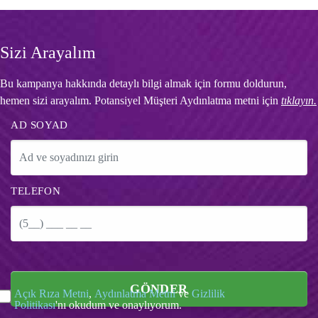
Sizi Arayalım
Bu kampanya hakkında detaylı bilgi almak için formu doldurun,
hemen sizi arayalım. Potansiyel Müşteri Aydınlatma metni için
tıklayın.
AD SOYAD
TELEFON
GÖNDER
Açık Rıza Metni
,
Aydınlatma Metni
ve
Gizlilik
Politikası
'nı okudum ve onaylıyorum.