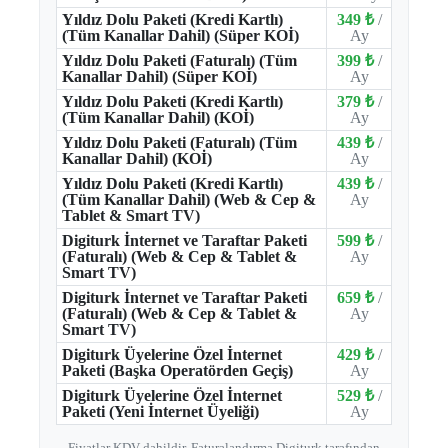
Yıldız Dolu Paketi (Kredi Kartlı)
349 ₺
/
(Tüm Kanallar Dahil) (Süper KOİ)
Ay
Yıldız Dolu Paketi (Faturalı) (Tüm
399 ₺
/
Kanallar Dahil) (Süper KOİ)
Ay
Yıldız Dolu Paketi (Kredi Kartlı)
379 ₺
/
(Tüm Kanallar Dahil) (KOİ)
Ay
Yıldız Dolu Paketi (Faturalı) (Tüm
439 ₺
/
Kanallar Dahil) (KOİ)
Ay
Yıldız Dolu Paketi (Kredi Kartlı)
439 ₺
/
(Tüm Kanallar Dahil) (Web & Cep &
Ay
Tablet & Smart TV)
Digiturk İnternet ve Taraftar Paketi
599 ₺
/
(Faturalı) (Web & Cep & Tablet &
Ay
Smart TV)
Digiturk İnternet ve Taraftar Paketi
659 ₺
/
(Faturalı) (Web & Cep & Tablet &
Ay
Smart TV)
Digiturk Üyelerine Özel İnternet
429 ₺
/
Paketi (Başka Operatörden Geçiş)
Ay
Digiturk Üyelerine Özel İnternet
529 ₺
/
Paketi (Yeni İnternet Üyeliği)
Ay
Fiyatlar KDV dahildir. Faturalandırma Digiturk tarafından