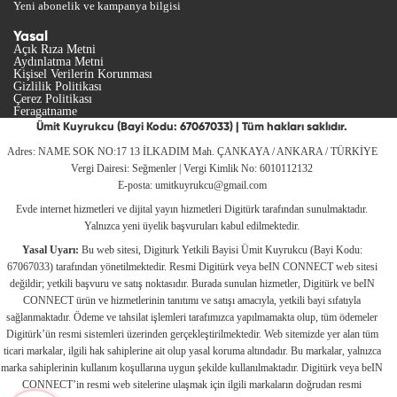
Yeni abonelik ve kampanya bilgisi
Yasal
Açık Rıza Metni
Aydınlatma Metni
Kişisel Verilerin Korunması
Gizlilik Politikası
Çerez Politikası
Feragatname
Ümit Kuyrukcu (Bayi Kodu: 67067033) | Tüm hakları saklıdır.
Adres: NAME SOK NO:17 13 İLKADIM Mah. ÇANKAYA / ANKARA / TÜRKİYE
Vergi Dairesi: Seğmenler | Vergi Kimlik No: 6010112132
E-posta:
umitkuyrukcu@gmail.com
Evde internet hizmetleri ve dijital yayın hizmetleri Digitürk tarafından sunulmaktadır.
Yalnızca yeni üyelik başvuruları kabul edilmektedir.
Yasal Uyarı:
Bu web sitesi, Digiturk Yetkili Bayisi Ümit Kuyrukcu (Bayi Kodu:
67067033) tarafından yönetilmektedir. Resmi Digitürk veya beIN CONNECT web sitesi
değildir; yetkili başvuru ve satış noktasıdır. Burada sunulan hizmetler, Digitürk ve beIN
CONNECT ürün ve hizmetlerinin tanıtımı ve satışı amacıyla, yetkili bayi sıfatıyla
sağlanmaktadır. Ödeme ve tahsilat işlemleri tarafımızca yapılmamakta olup, tüm ödemeler
Digitürk’ün resmi sistemleri üzerinden gerçekleştirilmektedir. Web sitemizde yer alan tüm
ticari markalar, ilgili hak sahiplerine ait olup yasal koruma altındadır. Bu markalar, yalnızca
marka sahiplerinin kullanım koşullarına uygun şekilde kullanılmaktadır. Digitürk veya beIN
CONNECT’in resmi web sitelerine ulaşmak için ilgili markaların doğrudan resmi