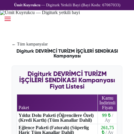
Ümit Kuyrukcu
— Digiturk Yetkili Bayi (Bayi Kodu: 67067033)
← Tüm kampanyalar
Digiturk DEVRİMCİ TURİZM İŞÇİLERİ SENDİKASI
Kampanyası
Digiturk DEVRİMCİ TURİZM
İŞÇİLERİ SENDİKASI Kampanyası
Fiyat Listesi
Kamu
İndirimli
Paket
Fiyatı
Yıldız Dolu Paketi (Öğrencilere Özel)
99 ₺
/
(Kredi Kartlı) (Tüm Kanallar Dahil)
Ay
Eğlence Paketi (Faturalı) (Süperlig
261,75
Hariç Tüm Kanallar Dahil)
₺
/ Ay