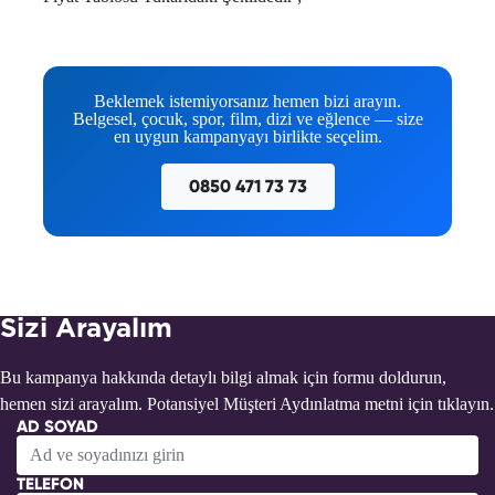
Beklemek istemiyorsanız hemen bizi arayın.
Belgesel, çocuk, spor, film, dizi ve eğlence — size
en uygun kampanyayı birlikte seçelim.
0850 471 73 73
Sizi Arayalım
Bu kampanya hakkında detaylı bilgi almak için formu doldurun,
hemen sizi arayalım. Potansiyel Müşteri Aydınlatma metni için
tıklayın.
AD SOYAD
TELEFON