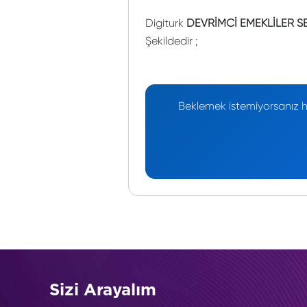
Digiturk
DEVRİMCİ EMEKLİLER S
Şekildedir ;
Beklemek istemiyorsanız he
Sizi Arayalım