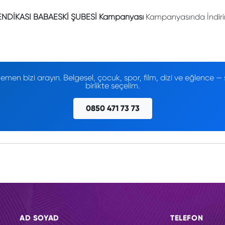
ENDİKASI BABAESKİ ŞUBESİ Kampanyası
Kampanyasında İndirim
men bizi arayın. Belgesel, çocuk, spor, film, dizi ve eğlence
birlikte seçelim.
0850 471 73 73
AD SOYAD
TELEFON