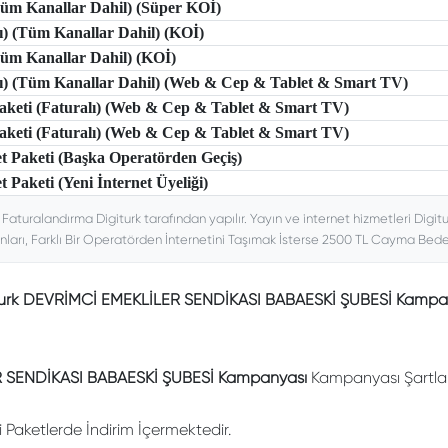
(Tüm Kanallar Dahil) (Süper KOİ)
lı) (Tüm Kanallar Dahil) (KOİ)
(Tüm Kanallar Dahil) (KOİ)
tlı) (Tüm Kanallar Dahil) (Web & Cep & Tablet & Smart TV)
 Paketi (Faturalı) (Web & Cep & Tablet & Smart TV)
 Paketi (Faturalı) (Web & Cep & Tablet & Smart TV)
et Paketi (Başka Operatörden Geçiş)
t Paketi (Yeni İnternet Üyeliği)
. Faturalandırma Digiturk tarafından yapılır. Yayın ve internet hizmetleri Digitu
nları, Farklı Bir Operatörden İnternetini Taşımak İsterse 2500 TL Cayma Bedeli
turk DEVRİMCİ EMEKLİLER SENDİKASI BABAESKİ ŞUBESİ Kampa
 SENDİKASI BABAESKİ ŞUBESİ Kampanyası
Kampanyası Şartlar
li Paketlerde İndirim İçermektedir.