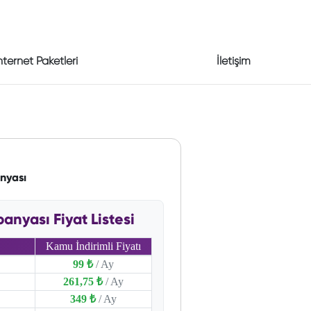
nternet Paketleri
İletişim
nyası
nyası Fiyat Listesi
Kamu İndirimli Fiyatı
99 ₺
/ Ay
261,75 ₺
/ Ay
349 ₺
/ Ay