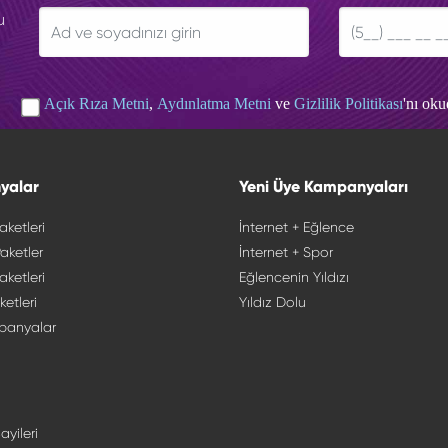
u
Açık Rıza Metni
,
Aydınlatma Metni
ve
Gizlilik Politikası
'nı ok
yalar
Yeni Üye Kampanyaları
aketleri
İnternet + Eğlence
aketler
İnternet + Spor
aketleri
Eğlencenin Yıldızı
ketleri
Yıldız Dolu
panyalar
ayileri