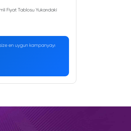
li Fiyat Tablosu Yukarıdaki
 — size en uygun kampanyayı