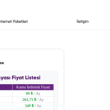
nternet Paketleri
İletişim
ası
ası Fiyat Listesi
Kamu İndirimli Fiyatı
99 ₺
/ Ay
261,75 ₺
/ Ay
349 ₺
/ Ay