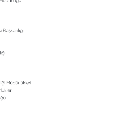
l Müdürlüğü
si Başkanlığı
ığı
liği Müdürlükleri
ükleri
üğü