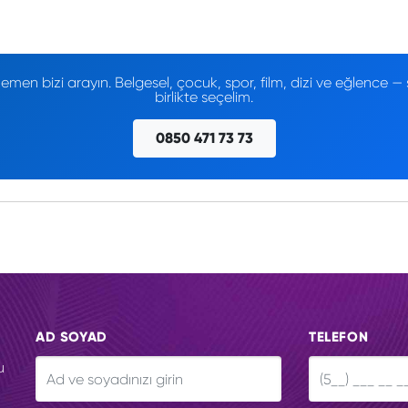
men bizi arayın. Belgesel, çocuk, spor, film, dizi ve eğlence
birlikte seçelim.
0850 471 73 73
AD SOYAD
TELEFON
u