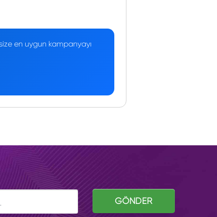
 — size en uygun kampanyayı
GÖNDER