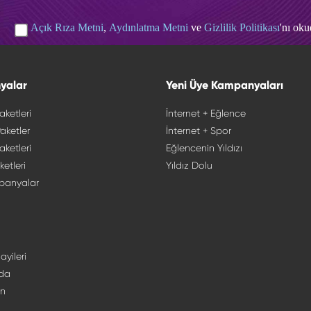
Açık Rıza Metni
,
Aydınlatma Metni
ve
Gizlilik Politikası
'nı ok
yalar
Yeni Üye Kampanyaları
aketleri
İnternet + Eğlence
aketler
İnternet + Spor
aketleri
Eğlencenin Yıldızı
ketleri
Yıldız Dolu
panyalar
ayileri
da
ın