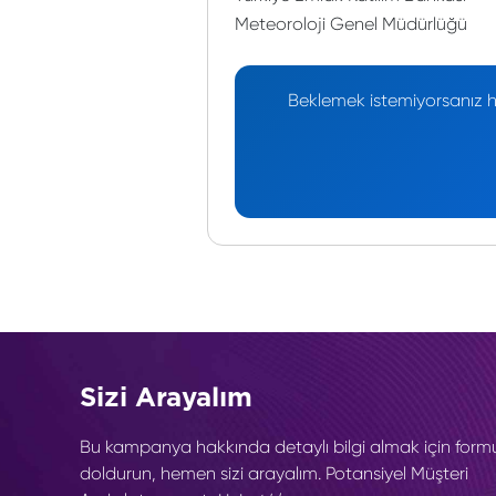
Meteoroloji Genel Müdürlüğü
Beklemek istemiyorsanız he
Sizi Arayalım
Bu kampanya hakkında detaylı bilgi almak için form
doldurun, hemen sizi arayalım. Potansiyel Müşteri