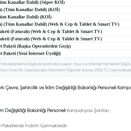
(Tüm Kanallar Dahil) (Süper KOİ)
lı) (Tüm Kanallar Dahil) (KOİ)
(Tüm Kanallar Dahil) (KOİ)
tlı) (Tüm Kanallar Dahil) (Web & Cep & Tablet & Smart TV)
 Paketi (Faturalı) (Web & Cep & Tablet & Smart TV)
 Paketi (Faturalı) (Web & Cep & Tablet & Smart TV)
et Paketi (Başka Operatörden Geçiş)
t Paketi (Yeni İnternet Üyeliği)
. Faturalandırma Digiturk tarafından yapılır. Yayın ve internet hizmetleri Digitu
nları, Farklı Bir Operatörden İnternetini Taşımak İsterse 2500 TL Cayma Bedeli
rk Çevre, Şehircilik ve İklim Değişikliği Bakanlığı Personeli Kam
lim Değişikliği Bakanlığı Personeli
Kampanyası Şartları ;
li Paketlerde İndirim İçermektedir.