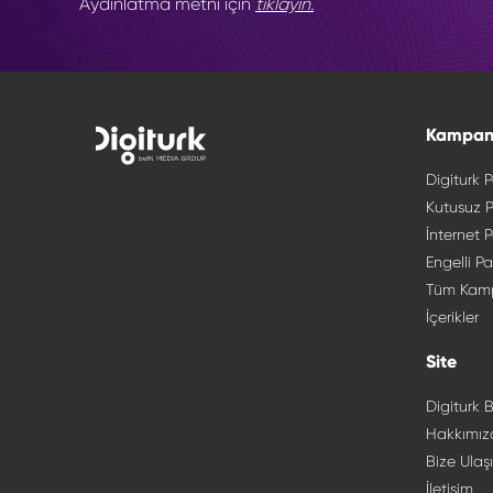
Aydınlatma metni için
tıklayın.
Kampan
Digiturk P
Kutusuz P
İnternet P
Engelli Pa
Tüm Kam
İçerikler
Site
Digiturk B
Hakkımız
Bize Ulaş
İletişim