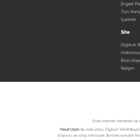
Engelli Pa
Tüm Kam
İçerikler
Site
Digiturk B
Hakkımız
Bize Ulaş
İletişim
Evde internet hizmetleri ve 
Yasal Uyarı:
Bu web sitesi, Digiturk Yetkili Bay
başvuru ve satış noktasıdır. Burada sunulan hiz