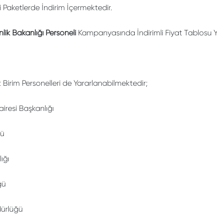
li Paketlerde İndirim İçermektedir.
ik Bakanlığı Personeli
Kampanyasında İndirimli Fiyat Tablosu Y
rim Personelleri de Yararlanabilmektedir;
airesi Başkanlığı
ğü
ığı
ğü
dürlüğü