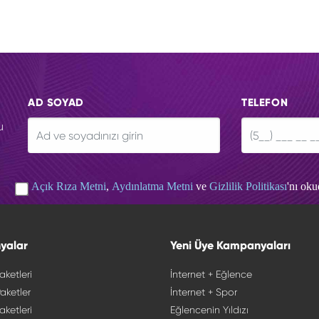
AD SOYAD
TELEFON
u
Açık Rıza Metni
,
Aydınlatma Metni
ve
Gizlilik Politikası
'nı ok
yalar
Yeni Üye Kampanyaları
aketleri
İnternet + Eğlence
aketler
İnternet + Spor
aketleri
Eğlencenin Yıldızı