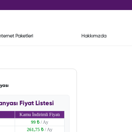
nternet Paketleri
Hakkımızda
yası
yası Fiyat Listesi
Kamu İndirimli Fiyatı
99 ₺
/ Ay
261,75 ₺
/ Ay