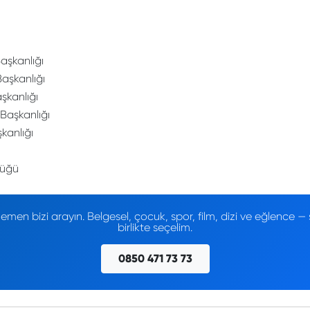
aşkanlığı
Başkanlığı
şkanlığı
 Başkanlığı
kanlığı
lüğü
men bizi arayın. Belgesel, çocuk, spor, film, dizi ve eğlence
birlikte seçelim.
0850 471 73 73