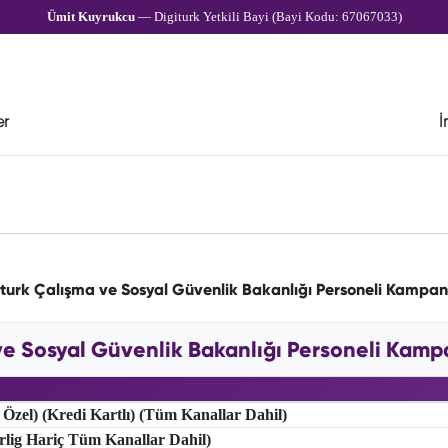
Ümit Kuyrukcu
— Digiturk Yetkili Bayi (Bayi Kodu: 67067033)
er
İ
iturk Çalışma ve Sosyal Güvenlik Bakanlığı Personeli Kampan
ve Sosyal Güvenlik Bakanlığı Personeli Kampan
 Özel) (Kredi Kartlı) (Tüm Kanallar Dahil)
erlig Hariç Tüm Kanallar Dahil)