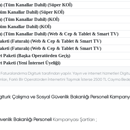
lı) (Tüm Kanallar Dahil) (Süper KOİ)
(Tüm Kanallar Dahil) (Süper KOİ)
lı) (Tüm Kanallar Dahil) (KOİ)
(Tüm Kanallar Dahil) (KOİ)
tlı) (Tüm Kanallar Dahil) (Web & Cep & Tablet & Smart TV)
 Paketi (Faturalı) (Web & Cep & Tablet & Smart TV)
 Paketi (Faturalı) (Web & Cep & Tablet & Smart TV)
et Paketi (Başka Operatörden Geçiş)
t Paketi (Yeni İnternet Üyeliği)
. Faturalandırma Digiturk tarafından yapılır. Yayın ve internet hizmetleri Digitu
nları, Farklı Bir Operatörden İnternetini Taşımak İsterse 2500 TL Cayma Bedeli
giturk Çalışma ve Sosyal Güvenlik Bakanlığı Personeli Kampany
enlik Bakanlığı Personeli
Kampanyası Şartları ;