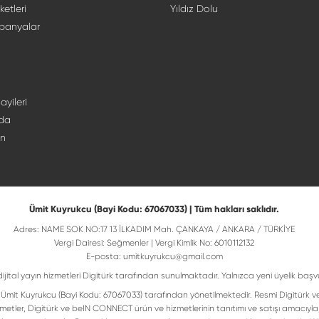
ketleri
Yıldız Dolu
panyalar
ayileri
da
ın
Ümit Kuyrukcu (Bayi Kodu: 67067033) | Tüm hakları saklıdır.
Adres: NAME SOK NO:17 13 İLKADIM Mah. ÇANKAYA / ANKARA / TÜRKİYE
Vergi Dairesi: Seğmenler | Vergi Kimlik No: 6010112132
E-posta:
umitkuyrukcu@gmail.com
dijital yayın hizmetleri Digitürk tarafından sunulmaktadır. Yalnızca yeni üyelik başv
isi Ümit Kuyrukcu (Bayi Kodu: 67067033) tarafından yönetilmektedir. Resmi Digitürk v
metler, Digitürk ve beIN CONNECT ürün ve hizmetlerinin tanıtımı ve satışı amacıyla