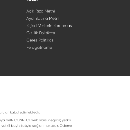
Açık Rıza Metni
Aydınlatma Metni
Kişisel Verilerin Korunması
Gizlilik Politikası
Çerez Politikası
Feragatname
uruları kabul edilmektedir.
eya beIN CONNECT web sitesi değildir; yetkili
, yetkili bayi sıfatıyla sağlanmaktadır. Ödeme