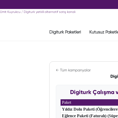
Ümit Kuyrukcu / Digiturk yetkili alternatif satış kanalı
Digiturk Paketleri
Kutusuz Paketl
← Tüm kampanyalar
Dig
Digiturk Çalışma 
Paket
Yıldız Dolu Paketi (Öğrencilere
Eğlence Paketi (Faturalı) (Süp