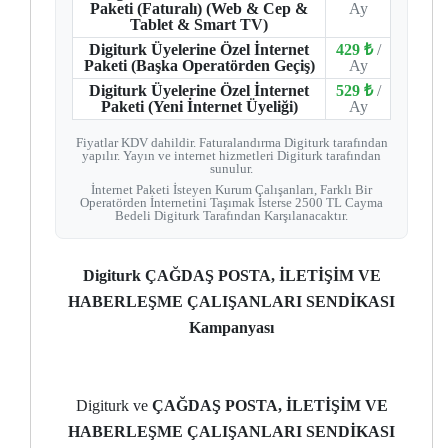
Paketi (Faturalı) (Web & Cep &
Ay
Tablet & Smart TV)
Digiturk Üyelerine Özel İnternet
429 ₺
/
Paketi (Başka Operatörden Geçiş)
Ay
Digiturk Üyelerine Özel İnternet
529 ₺
/
Paketi (Yeni İnternet Üyeliği)
Ay
Fiyatlar KDV dahildir. Faturalandırma Digiturk tarafından
yapılır. Yayın ve internet hizmetleri Digiturk tarafından
sunulur.
İnternet Paketi İsteyen Kurum Çalışanları, Farklı Bir
Operatörden İnternetini Taşımak İsterse 2500 TL Cayma
Bedeli Digiturk Tarafından Karşılanacaktır.
Digiturk ÇAĞDAŞ POSTA, İLETİŞİM VE
HABERLEŞME ÇALIŞANLARI SENDİKASI
Kampanyası
Digiturk ve
ÇAĞDAŞ POSTA, İLETİŞİM VE
HABERLEŞME ÇALIŞANLARI SENDİKASI