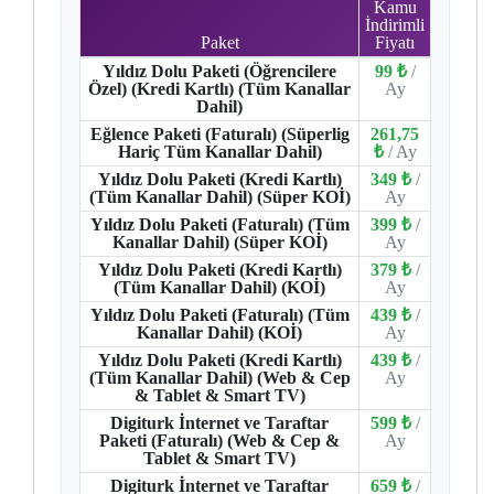
Kamu
İndirimli
Paket
Fiyatı
Yıldız Dolu Paketi (Öğrencilere
99 ₺
/
Özel) (Kredi Kartlı) (Tüm Kanallar
Ay
Dahil)
Eğlence Paketi (Faturalı) (Süperlig
261,75
Hariç Tüm Kanallar Dahil)
₺
/ Ay
Yıldız Dolu Paketi (Kredi Kartlı)
349 ₺
/
(Tüm Kanallar Dahil) (Süper KOİ)
Ay
Yıldız Dolu Paketi (Faturalı) (Tüm
399 ₺
/
Kanallar Dahil) (Süper KOİ)
Ay
Yıldız Dolu Paketi (Kredi Kartlı)
379 ₺
/
(Tüm Kanallar Dahil) (KOİ)
Ay
Yıldız Dolu Paketi (Faturalı) (Tüm
439 ₺
/
Kanallar Dahil) (KOİ)
Ay
Yıldız Dolu Paketi (Kredi Kartlı)
439 ₺
/
(Tüm Kanallar Dahil) (Web & Cep
Ay
& Tablet & Smart TV)
Digiturk İnternet ve Taraftar
599 ₺
/
Paketi (Faturalı) (Web & Cep &
Ay
Tablet & Smart TV)
Digiturk İnternet ve Taraftar
659 ₺
/