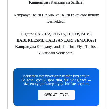
Kampanyası
Kampanyası Şartları ;
Kampanya Belirli Bir Süre ve Belirli Paketlerde İndirim
İçermektedir.
Digiturk
ÇAĞDAŞ POSTA, İLETİŞİM VE
HABERLEŞME ÇALIŞANLARI SENDİKASI
Kampanyası
Kampanyasında İndirimli Fiyat Tablosu
Yukarıdaki Şekildedir ;
Beklemek istemiyorsanız hemen bizi arayın.
Belgesel, çocuk, spor, film, dizi ve eğlence —
size en uygun kampanyayı birlikte seçelim.
0850 471 73 73