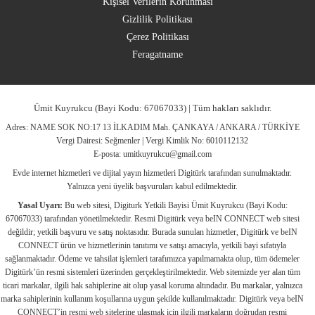
Kişisel Verilerin Korunması
Gizlilik Politikası
Çerez Politikası
Feragatname
Ümit Kuyrukcu (Bayi Kodu: 67067033) | Tüm hakları saklıdır.
Adres: NAME SOK NO:17 13 İLKADIM Mah. ÇANKAYA / ANKARA / TÜRKİYE
Vergi Dairesi: Seğmenler | Vergi Kimlik No: 6010112132
E-posta:
umitkuyrukcu@gmail.com
Evde internet hizmetleri ve dijital yayın hizmetleri Digitürk tarafından sunulmaktadır.
Yalnızca yeni üyelik başvuruları kabul edilmektedir.
Yasal Uyarı:
Bu web sitesi, Digiturk Yetkili Bayisi Ümit Kuyrukcu (Bayi Kodu:
67067033) tarafından yönetilmektedir. Resmi Digitürk veya beIN CONNECT web sitesi
değildir; yetkili başvuru ve satış noktasıdır. Burada sunulan hizmetler, Digitürk ve beIN
CONNECT ürün ve hizmetlerinin tanıtımı ve satışı amacıyla, yetkili bayi sıfatıyla
sağlanmaktadır. Ödeme ve tahsilat işlemleri tarafımızca yapılmamakta olup, tüm ödemeler
Digitürk’ün resmi sistemleri üzerinden gerçekleştirilmektedir. Web sitemizde yer alan tüm
ticari markalar, ilgili hak sahiplerine ait olup yasal koruma altındadır. Bu markalar, yalnızca
marka sahiplerinin kullanım koşullarına uygun şekilde kullanılmaktadır. Digitürk veya beIN
CONNECT’in resmi web sitelerine ulaşmak için ilgili markaların doğrudan resmi