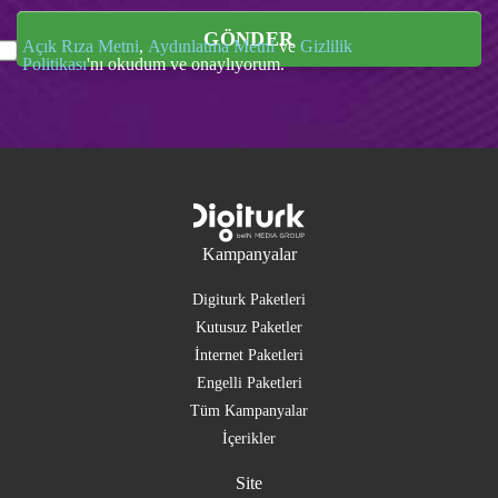
GÖNDER
Açık Rıza Metni
,
Aydınlatma Metni
ve
Gizlilik
Politikası
'nı okudum ve onaylıyorum.
Kampanyalar
Digiturk Paketleri
Kutusuz Paketler
İnternet Paketleri
Engelli Paketleri
Tüm Kampanyalar
İçerikler
Site