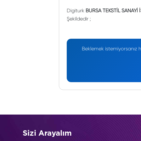
Digiturk
BURSA TEKSTİL SANAYİ 
Şekildedir ;
Beklemek istemiyorsanız he
Sizi Arayalım