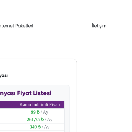
nternet Paketleri
İletişim
yası
ası Fiyat Listesi
Kamu İndirimli Fiyatı
99 ₺
/ Ay
261,75 ₺
/ Ay
349 ₺
/ Ay