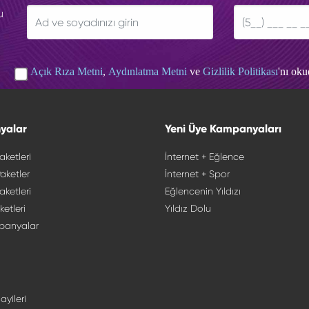
u
Açık Rıza Metni
,
Aydınlatma Metni
ve
Gizlilik Politikası
'nı ok
yalar
Yeni Üye Kampanyaları
aketleri
İnternet + Eğlence
aketler
İnternet + Spor
aketleri
Eğlencenin Yıldızı
ketleri
Yıldız Dolu
panyalar
ayileri