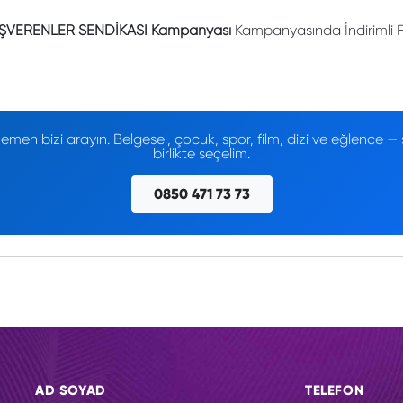
İŞVERENLER SENDİKASI Kampanyası
Kampanyasında İndirimli F
men bizi arayın. Belgesel, çocuk, spor, film, dizi ve eğlence
birlikte seçelim.
0850 471 73 73
AD SOYAD
TELEFON