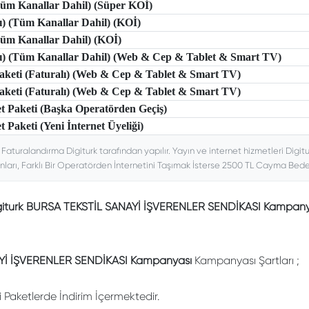
(Tüm Kanallar Dahil) (Süper KOİ)
lı) (Tüm Kanallar Dahil) (KOİ)
(Tüm Kanallar Dahil) (KOİ)
tlı) (Tüm Kanallar Dahil) (Web & Cep & Tablet & Smart TV)
 Paketi (Faturalı) (Web & Cep & Tablet & Smart TV)
 Paketi (Faturalı) (Web & Cep & Tablet & Smart TV)
et Paketi (Başka Operatörden Geçiş)
t Paketi (Yeni İnternet Üyeliği)
. Faturalandırma Digiturk tarafından yapılır. Yayın ve internet hizmetleri Digitu
nları, Farklı Bir Operatörden İnternetini Taşımak İsterse 2500 TL Cayma Bedeli
giturk BURSA TEKSTİL SANAYİ İŞVERENLER SENDİKASI Kampany
Yİ İŞVERENLER SENDİKASI Kampanyası
Kampanyası Şartları ;
li Paketlerde İndirim İçermektedir.