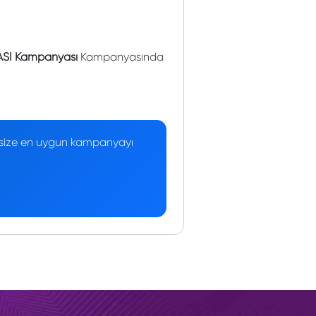
ASI Kampanyası
Kampanyasında
 — size en uygun kampanyayı