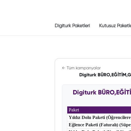
Digiturk Paketleri
Kutusuz Paketl
← Tüm kampanyalar
Digiturk BÜRO,EĞİTİM,
Digiturk BÜRO,EĞİ
Paket
Yıldız Dolu Paketi (Öğrencilere
Eğlence Paketi (Faturalı) (Süp