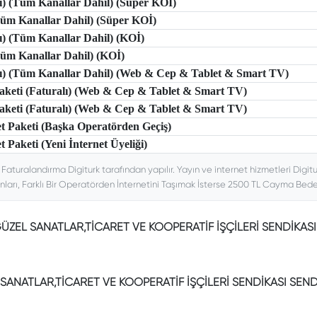
lı) (Tüm Kanallar Dahil) (Süper KOİ)
(Tüm Kanallar Dahil) (Süper KOİ)
lı) (Tüm Kanallar Dahil) (KOİ)
(Tüm Kanallar Dahil) (KOİ)
tlı) (Tüm Kanallar Dahil) (Web & Cep & Tablet & Smart TV)
 Paketi (Faturalı) (Web & Cep & Tablet & Smart TV)
 Paketi (Faturalı) (Web & Cep & Tablet & Smart TV)
et Paketi (Başka Operatörden Geçiş)
t Paketi (Yeni İnternet Üyeliği)
. Faturalandırma Digiturk tarafından yapılır. Yayın ve internet hizmetleri Digitu
nları, Farklı Bir Operatörden İnternetini Taşımak İsterse 2500 TL Cayma Bedeli
GÜZEL SANATLAR,TİCARET VE KOOPERATİF İŞÇİLERİ SENDİKAS
SANATLAR,TİCARET VE KOOPERATİF İŞÇİLERİ SENDİKASI SEND