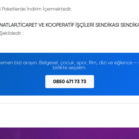
li Paketlerde İndirim İçermektedir.
ATLAR,TİCARET VE KOOPERATİF İŞÇİLERİ SENDİKASI SENDİK
Şekildedir ;
men bizi arayın. Belgesel, çocuk, spor, film, dizi ve eğlence
birlikte seçelim.
0850 471 73 73