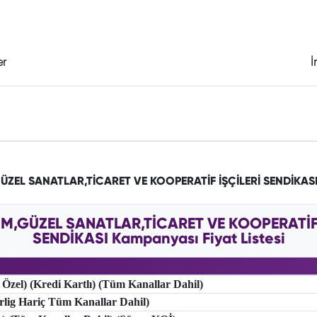
er
İ
GÜZEL SANATLAR,TİCARET VE KOOPERATİF İŞÇİLERİ SENDİKAS
TİM,GÜZEL SANATLAR,TİCARET VE KOOPERATİF 
SENDİKASI Kampanyası Fiyat Listesi
 Özel) (Kredi Kartlı) (Tüm Kanallar Dahil)
erlig Hariç Tüm Kanallar Dahil)