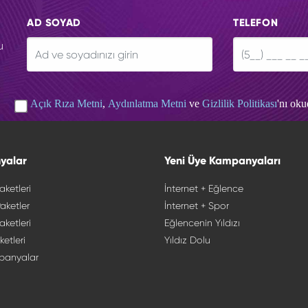
AD SOYAD
TELEFON
u
Açık Rıza Metni
,
Aydınlatma Metni
ve
Gizlilik Politikası
'nı ok
yalar
Yeni Üye Kampanyaları
aketleri
İnternet + Eğlence
aketler
İnternet + Spor
aketleri
Eğlencenin Yıldızı
ketleri
Yıldız Dolu
panyalar