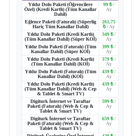
Yıldız Dolu Paketi (Öğrencilere
99 ₺
/
Özel) (Kredi Kartlı) (Tüm Kanallar
Ay
Dahil)
Eğlence Paketi (Faturalı) (Süperlig
261,75
Hariç Tüm Kanallar Dahil)
₺
/ Ay
Yıldız Dolu Paketi (Kredi Kartlı)
349 ₺
/
(Tüm Kanallar Dahil) (Süper KOİ)
Ay
Yıldız Dolu Paketi (Faturalı) (Tüm
399 ₺
/
Kanallar Dahil) (Süper KOİ)
Ay
Yıldız Dolu Paketi (Kredi Kartlı)
379 ₺
/
(Tüm Kanallar Dahil) (KOİ)
Ay
Yıldız Dolu Paketi (Faturalı) (Tüm
439 ₺
/
Kanallar Dahil) (KOİ)
Ay
Yıldız Dolu Paketi (Kredi Kartlı)
439 ₺
/
(Tüm Kanallar Dahil) (Web & Cep
Ay
& Tablet & Smart TV)
Digiturk İnternet ve Taraftar
599 ₺
/
Paketi (Faturalı) (Web & Cep &
Ay
Tablet & Smart TV)
Digiturk İnternet ve Taraftar
659 ₺
/
Paketi (Faturalı) (Web & Cep &
Ay
Tablet & Smart TV)
Digiturk Üyelerine Özel İnternet
429 ₺
/