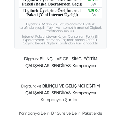
Paketi (Başka Operatörden Geçiş)
Ay
Digiturk Üyelerine Özel İnternet
529 ₺
/
Paketi (Yeni İnternet Üyeliği)
Ay
Fiyatlar KDV dahildir. Faturalandırma Digiturk
tarafından yapılır. Yayın ve internet hizmetleri Digiturk
tarafından sunulur.
İnternet Paketi İsteyen Kurum Çalışanları, Farklı Bir
Operatörden İnternetini Taşımak İsterse 2500 TL
Cayma Bedeli Digiturk Tarafından Karşılanacaktır.
Digiturk BİLİNÇLİ VE GELİŞİMCİ EĞİTİM
ÇALIŞANLARI SENDİKASI Kampanyası
Digiturk ve
BİLİNÇLİ VE GELİŞİMCİ EĞİTİM
ÇALIŞANLARI SENDİKASI Kampanyası
Kampanyası Şartları ;
Kampanya Belirli Bir Süre ve Belirli Paketlerde