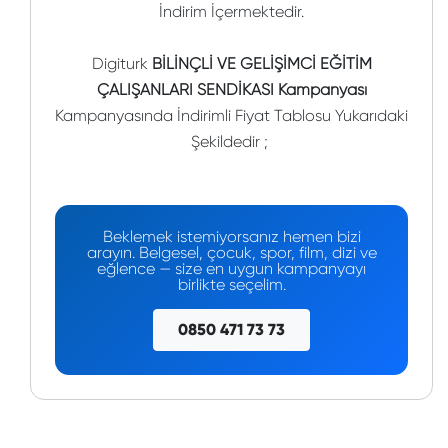
İndirim İçermektedir.
Digiturk
BİLİNÇLİ VE GELİŞİMCİ EĞİTİM
ÇALIŞANLARI SENDİKASI Kampanyası
Kampanyasında İndirimli Fiyat Tablosu Yukarıdaki
Şekildedir ;
Beklemek istemiyorsanız hemen bizi
arayın. Belgesel, çocuk, spor, film, dizi ve
eğlence — size en uygun kampanyayı
birlikte seçelim.
0850 471 73 73