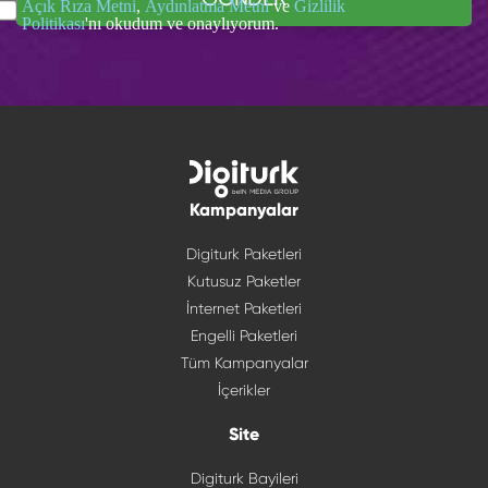
Açık Rıza Metni
,
Aydınlatma Metni
ve
Gizlilik
Politikası
'nı okudum ve onaylıyorum.
Kampanyalar
Digiturk Paketleri
Kutusuz Paketler
İnternet Paketleri
Engelli Paketleri
Tüm Kampanyalar
İçerikler
Site
Digiturk Bayileri