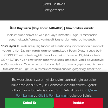
Çerez Politikası
Feragatname
Ümit Kuyrukcu (Bayi Kodu: 67067033) | Tüm hakları saklıdır.
Evde internet hizmetleri ve dijital yayın hizmetleri Digitürk tarafından
sunulmaktadır. Yalnızca yeni üyelik başvuruları kabul edilmektedir.
Yasal Uyarı:
Bu web sitesi, Digitürk’ün alternatif satış kanallarından biri olarak
yetkilendirilen Digitürk tarafından yönetilmektedir. Resmi Digitürk veya beIN
CONNECT web sitesi değildir. Burada sunulan hizmetler, Digitürk ve beIN
CONNECT ürün ve hizmetlerinin tanıtımı ve satışı amacıyla, yetkili bayi sıfatıyla
sağlanmaktadır. Ödeme ve tahsilat işlemleri tarafımızca yapılmamakta olup,
tüm ödemeler Digitürk’ün resmi sistemleri üzerinden gerçekleştirilmektedir.
Web sitemizde yer alan tüm ticari markalar, ilgili hak sahiplerine ait olup yasal
koruma altındadır. Bu markalar, yalnızca marka sahiplerinin kullanım koşullarına
Bu web sitesi, size en iyi deneyimi sunmak için çerezler
uygun şekilde kullanılmaktadır. Digitürk veya beIN CONNECT’in resmi web
kullanmaktadır. Siteyi kullanmaya devam ederek, çerez
sitelerine ulaşmak için ilgili markaların doğrudan resmi kanallarını ziyaret
kullanımını kabul etmiş olursunuz. Detaylı bilgi için
Çerez
edebilirsiniz.
Politikamızı
ve
Gizlilik Politikamızı
inceleyebilirsiniz.
Digiturk resmî bayi listesinde doğrulayın
Bize Ulaşın
Kabul Et
Reddet
0850 471 73 73
©
2026
Ümit Kuyrukcu. Tüm hakları saklıdır.